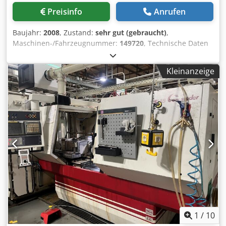
(Europaweit) organisiert werden. Preise zzgl
Preisinfo
Anrufen
Mehrwertsteuer Besichtigung nach Terminvereinbarung
möglich. Kontaktieren Sie uns, unser Team freut sich
Baujahr:
2008
, Zustand:
sehr gut (gebraucht)
,
Ihnen weiterhelfen zu dürfen. Inzahlungnahme oder
Maschinen-/Fahrzeugnummer:
149720
, Technische Daten
Tausch möglich! Codpfx Aet Sftwefierf Maschinen An- /
Hersteller: ZEISS Typ: Pro T-Premium Baujahr: 2008
Verkauf KAUF / VERKAUF VON PRODUKTIONS- &
Einzelstaender-KMG Seriennummer: 149720 Messbereich
METALLBEARBEITUNGSMASCHINEN UVM. Sie benötigen
Kleinanzeige
X = 3000 mm Y = 1800 mm Cjdpof S A Aijfx Afiorf Z = 2100
eine hochwertige, aber preiswerte
mm Ausstattung Taktile Taster Steuerung C99 Software
Metallbearbeitungsmaschine für Ihre Fertigung? Oder
CMMOS, Caligo Holos 3.0, DMIS Die Maschine kann nach
wollen Sie Ihre verkaufen? Für weitere Infos- oder
Kundenwunsch mit neuem Zubehör modernisiert werden.
Kontaktmöglichkeiten besuchen Sie uns auf unserer
Preis: auf Anfrage! Aufbau und Inbetriebnahme möglich!
Webseite
Gerne erstellen wir Ihnen ein detailliertes Angebot.
Hinweis: Unser Angebot richtet sich ausschließlich an
Fachkunden. (Änderungen und Irrtümer in den
technischen Daten, Angaben und Preisen sowie
Zwischenverkauf vorbehalten!)
1
/
10