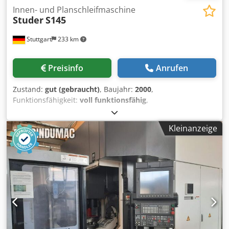
Innen- und Planschleifmaschine
Studer
S145
Stuttgart
233 km
Preisinfo
Anrufen
Zustand:
gut (gebraucht)
, Baujahr:
2000
,
Funktionsfähigkeit:
voll funktionsfähig
,
Maschinen-/Fahrzeugnummer:
018.0179.90.035
, (Bitte
nennen Sie uns Ihren Angebotspreis) Verkauf nur
Kleinanzeige
innerhalb Europa, inkl. Türkei Preis ohne Verpackung;
Lieferbedingung: FCA (Maschinenstandort) =====
Technische Daten siehe Handout. Jegliches
Gewaehrleistungsrecht ist ausgeschlossen. Für die
Richtigkeit der technischen Daten und Baujahr, für die
Vollständigkeit von Zubehör und Werkzeugausrüstung,
sowie für die Einhaltung aller in den
Unfallverhütungsvorschriften genannten Sicherheits-
sowie Umweltschutzanforderungen, übernehmen wir
keine Gewähr. Crodpfxjyh R Uwj Afief Kein Verkauf an