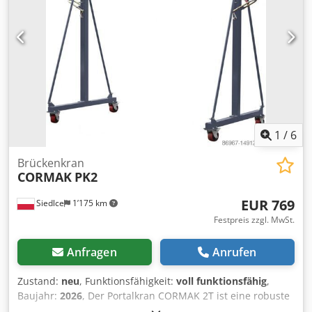
DEF30CZEF5 74kW 100PS Tragfähigkeit 5T Eigengewicht
7,2T Triplex-Mast Hubhöhe 5m Luftreifen Kabine mit
Klimaanlage Gabellänge 1220 mm zusätzlich Schaufel im
Set Cedpfx Asuzivvefierf zusätzliche Gabeln mit 2000 mm
Länge Der Stapler ist NEU
1
/
6
Brückenkran
CORMAK
PK2
EUR 769
Siedlce
1’175 km
Festpreis zzgl. MwSt.
Anfragen
Anrufen
Zustand:
neu
, Funktionsfähigkeit:
voll funktionsfähig
,
Baujahr:
2026
, Der Portalkran CORMAK 2T ist eine robuste
und zuverlässige Industriemaschine, die für den