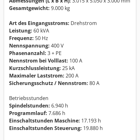
Abmessungen (L x B x H):
3.015 x 5.050 x 3.000 mm
Gesamtgewicht:
9.000 kg
Art des Eingangsstroms:
Drehstrom
Leistung:
60 kVA
Frequenz:
50 Hz
Nennspannung:
400 V
Phasenanzahl:
3 + PE
Nennstrom bei Volllast:
100 A
Kurzschlussleistung:
25 kA
Maximaler Laststrom:
200 A
Sicherungsschutz / Nennstrom:
80 A
Betriebsstunden
Spindelstunden:
6.940 h
Programmlauf:
7.686 h
Einschaltstunden Maschine:
17.193 h
Einschaltstunden Steuerung:
19.880 h