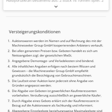
Halbportalkran bestehend aus: 2 Stück 16 Tonnen Spiel. 2
Stützbeine. Folgendes Zubehör ist im Lieferumfang
enthalten: 1 Fernbedienung mit Ladegerät. 2 Stück
Gewichtsanzeige. Max. Hubhöhe: 12,4 Meter.
Hubgeschwindigkeit: 0,11-5,6. Klassifizierung: M5.
Reichweite: 21.792. Dimension Kranführungsschiene:
Versteigerungskonditionen
80x60. Funktional. In Betrieb bis KW 12 2021. Demontierte
KW 12 2021. Alle jährlichen Kontrollen wurden
Auktionswaren werden im Namen und auf Rechnung des mit der
eingehalten. Folgendes Zubehör ist im Lieferumfang
Machineseeker Group GmbH kooperierenden Anbieters verkauft.
enthalten: Kranmappe mit Originaldokumenten,
Bei allen genannten Preisen bzw. Geboten handelt es sich um
Serviceberichte, Übersicht über die laufende Wartung.
Nettoangaben zzgl. der gesetzlichen MwSt.
Folgendes Zubehör ist nicht im Lieferumfang enthalten:
Angegebene Demontage- und Verladekosten sind bindend.
Kronenschienen + Stromschienen. Stammdaten Modell
Alle inhaltlichen Angaben erfolgen nach bestem Wissen und
und Typ 2x16 T MAX 22 T Fahrgestellnummer unbekannt
Gewissen – die Machineseeker Group GmbH empfiehlt
Credohk I H Dopfx Afisf Geschätztes Jahr 2015 Max.
grundsätzlich die Besichtigung von Gebrauchtmaschinen.
Belastung KG 2x16 T MAX 22 T Gewicht KG 20.640 exkl.
Die Laufzeit einer Auktion kann jederzeit ohne Angabe von
MwSt. Portalben Transport kann organisiert werden. Rufen
Gründen angepasst werden.
Sie an oder schreiben Sie zur Ansicht. Verkauft an Kunde,
Die Abgabe von Geboten ist gewerblichen Kaufinteressenten
Standort: DK-7600 Struer.
vorbehalten. Veräußerung ausschließlich an gewerbliche Käufer.
Durch Abgabe eines Gebots erklärt sich der Kaufinteressent in
Bezug auf die Auktionsware als fachkundig und informiert.
Abgegebene Einzelgebote beziehungsweise Maximalgebote sind