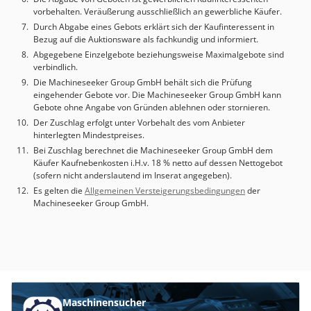
Fernwartung • Zugriff auf SPS, Scanner, Servoantriebe •
vorbehalten. Veräußerung ausschließlich an gewerbliche Käufer.
Energieeffiziente, rückspeisefähige Antriebstechnologie
Durch Abgabe eines Gebots erklärt sich der Kaufinteressent in
Scanner-Software • Verarbeitet 3D-Lichtschnittprofile •
Bezug auf die Auktionsware als fachkundig und informiert.
Kalkuliert Fehlstellenvolumen und Koordinaten •
Abgegebene Einzelgebote beziehungsweise Maximalgebote sind
Unbegrenzte Produktprogramme • Intuitive
verbindlich.
Bedienoberfläche Hochdruck-Injektionsprozess 1.
Die Machineseeker Group GmbH behält sich die Prüfung
Aufschmelzen des Thermoplast-Materials 2. Druck- und
eingehender Gebote vor. Die Machineseeker Group GmbH kann
Temperaturregulierung 3. Gezielte Injektion in die
Gebote ohne Angabe von Gründen ablehnen oder stornieren.
Fehlstelle 4. Sofortige Abkühlung 5. Minimale Rückstände
Der Zuschlag erfolgt unter Vorbehalt des vom Anbieter
auf der Oberfläche • Vorteile: – Geringer Materialeinsatz –
hinterlegten Mindestpreises.
Exzellente Haftung – Keine Beeinträchtigung der
Bei Zuschlag berechnet die Machineseeker Group GmbH dem
umgebenden Holzstruktur Systemarchitektur •
Käufer Kaufnebenkosten i.H.v. 18 % netto auf dessen Nettogebot
(sofern nicht anderslautend im Inserat angegeben).
Schmelzeinheit • Beheizte Schläuche • Injektionskopf •
Es gelten die
Allgemeinen Versteigerungsbedingungen
der
Kühlplatte • Kühlelement mit Umlaufkühlung
Machineseeker Group GmbH.
Maschinensucher