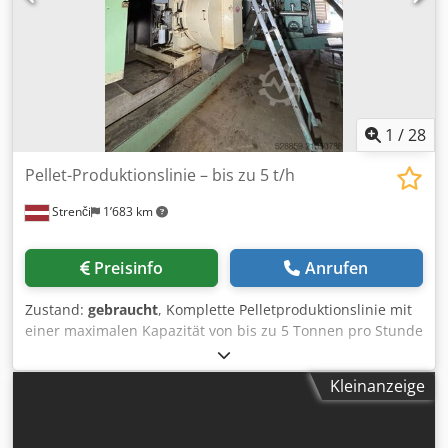
1
/
28
Pellet-Produktionslinie – bis zu 5 t/h
Strenči
1’683 km
Preisinfo
Anrufen
Zustand:
gebraucht
, Komplette Pelletproduktionslinie mit
einer maximalen Kapazität von bis zu 5 Tonnen pro Stunde
(begrenzt durch die Trocknerkapazität). Pelletpressen (3
Stück): - CPM 7122 - CPM 7922-2 - CPM 7930-4 (nur ca. 200
Kleinanzeige
Betriebsstunden) Hammermühlen (3 Stück): - Maier
Hammermühle für nasses Material - Maier Hammermühle
für trockenes Material - Kamas Hammermühle (zur