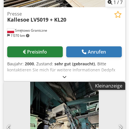
1
/
7
Presse
Kallesoe
LV5019 + KL20
Smętowo Graniczne
1’070 km
Preisinfo
Anrufen
Baujahr:
2000
, Zustand:
sehr gut (gebraucht)
, Bitte
kontaktieren Sie mich für weitere Informationen Dedpfx
Aek Nn Iloi Iock
Kleinanzeige