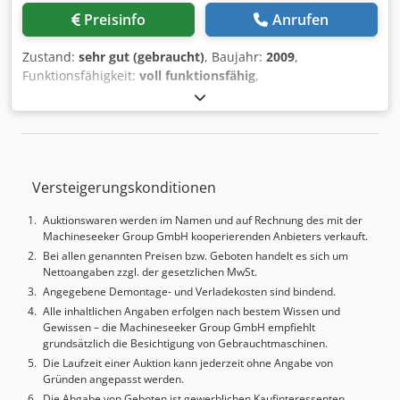
Geschlossener Glykol-Wasser-Kühlkreislauf für
Preisinfo
Anrufen
kontrollierte Aushärtung • Ethernet-basierte Steuerung mit
Fernwartung • Unbegrenzte Produktprofile und intuitive
Zustand:
sehr gut (gebraucht)
, Baujahr:
2009
,
Scanner-Oberfläche Produktbereich
Funktionsfähigkeit:
voll funktionsfähig
,
(Werkstückspezifikationen) Länge: 500–3000 mm Breite:
Parkettnutmaschine Costa Righi Mod. Zefiro 2200
100–350 mm Dicke: 3–30 mm Produktionsgeschwindigkeit:
Maximaler Abstand zwischen den äußeren Sägeblättern:
bis zu 10 m/min – abhängig von Anzahl und Größe der
2200 mm Nutzbarer Durchgang des Werkstücks: 2400 mm
Fehlstellen Füllsystem – Injektions- & Auftragseinheiten •
Djdpfxsx Rrqvs Ai Isck Einzugsbandförderer und
Injektionseinheit: – 3-Achs-Positionierung (X/Y-
Eintrittsketten inklusive Sägeblätter inklusive
Servoantrieb, Z-pneumatisch) – Druckgeregelte
Versteigerungskonditionen
Schmelzförderung – Hochdruck-Injektion • Auftragseinheit:
– 3-Achs-Steuerung – Feinbearbeitung der reparierten
Auktionswaren werden im Namen und auf Rechnung des mit der
Stellen Fehlerstellen-Scanner • 3D-Laser-Triangulation und
Machineseeker Group GmbH kooperierenden Anbieters verkauft.
Hochgeschwindigkeits-Kamerasystem • Erkennt Fehlstellen
Bei allen genannten Preisen bzw. Geboten handelt es sich um
ab ca. 1 mm Tiefe • Automatische Höhenanpassung • 2D-
Nettoangaben zzgl. der gesetzlichen MwSt.
und 3D-Messung • Anpassbare Parameter je nach Holzart
Angegebene Demontage- und Verladekosten sind bindend.
Schmelzeinheit • 8-kg-Tank • Unabhängige
Alle inhaltlichen Angaben erfolgen nach bestem Wissen und
Temperaturzonen • Integrierte Kolbenpumpe für
Gewissen – die Machineseeker Group GmbH empfiehlt
grundsätzlich die Besichtigung von Gebrauchtmaschinen.
konstanten Druck Kühleinheit • Geschlossener Glykol-
Die Laufzeit einer Auktion kann jederzeit ohne Angabe von
Wasser-Kreislauf • Stabile Temperaturregelung
Gründen angepasst werden.
Steuerungssystem • Ethernet-basierte Kommunikation mit
Die Abgabe von Geboten ist gewerblichen Kaufinteressenten