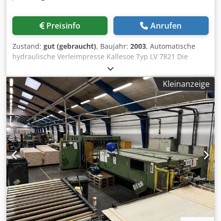
Preisinfo
Anrufen
Zustand:
gut (gebraucht)
, Baujahr:
2003
, Automatische
hydraulische Verleimpresse Kallesoe Typ LV 7821 Die
Presse wird zum Verleimen von Holzelementen, z.B.
Tischplatten mit maximalen Abmessungen von 7800 mm x
Kleinanzeige
2100 mm, verwendet, der Beschleunigungsfaktor für die
Verleimung ist das warme Wasser, das dem Pressentisch
zugeführt wird und kontinuierlich zirkuliert (es kann von
der CO oder von den an der Presse installierten
Heizgeräten erhitzt werden) Heizleistung der Presse 72 kW
Maximale Pressenkapazität bis zu 2000 m2 / 7,5h
Dcodpfxjrqzgke Ai Iek Leimauftragsgerät mit Vorschub für
Kallesoe-Presse Typ KL40 - zum automatischen Auftragen
von Leim auf jede Lamelle und zur direkten Übergabe an
die Presse LV7821