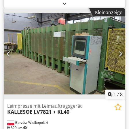
Vertikalen Tragsäulen der oberen Tragbalken Nr. 1
Horizontal oberen Tragbalken (wobei der Schlitten gleiten
Kleinanzeige
auf) Nr. 1 Motorisierte Schlitten mit horizontalen
Metallarme Ext. Rollenbahn (am Boden) für die Eingabe
des Stapels von Platten auf Beschickstation Ext.
motorisierte Rollebahn (Empfangsplatten aus
Beschickstation) Dcodjfi Tg Hopfx Ai Isk Elektrische
Schalttafel trenn Perimeter-Sicherheitsgitter mit
Sicherheitsteppichern Arbeitsfähigkeit (Takten / min) 16
(ca.) Plattendicken (min/max) mm 10 / 50 (ca.) Min.
Plattenabmessungen mm 250 x 320 (ca.) Max.
Plattenabmessungen mm 1300 x 3000 (ca.)
Gesamtanschlusswert Kw 30
1
/
8
Leimpresse mit Leimauftragsgerät
KALLESOE
LV7821 + KL40
Gorzów Wielkopolski
829 km