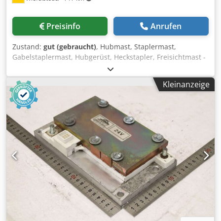
Preisinfo
Anrufen
Zustand:
gut (gebraucht)
, Hubmast, Staplermast,
Gabelstaplermast, Hubgerüst, Heckstapler, Freisichtmast -
Hersteller: Toyota, Staplermast, Freisichtmast aus
Frontstapler Typ E15Z-02 -Tragkraft: 1500 kg -Hubhöhe:
Kleinanzeige
mm -Aufnahme/Maße: siehe Fotos / techn. Zeichnung -
Transportabmessung: 2480/1040/H330 mm Cjdpfxezg T Ekj
Ai Ieha -Gewicht: 504 kg