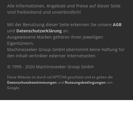
Alle Informationen, Angebote und Preise auf dieser Seite
sind freibleibend und unverbindlich!
Mit der Benutzung dieser Seite erkennen Sie unsere
AGB
und
Datenschutzerklärung
an.
Ausgewiesene Marken gehören ihren jeweiligen
Eigentümern.
Machineseeker Group GmbH übernimmt keine Haftung für
den Inhalt verlinkter externer Internetseiten.
© 1999 - 2026 Machineseeker Group GmbH
Diese Website ist durch reCAPTCHA geschützt und es gelten die
Datenschutzbestimmungen
und
Nutzungsbedingungen
von
Google.