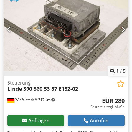
Linde, Steuerteil aus Elektro-Stapler E15Z-02 -Typ: LDC-
20/15-FE02 -Mat-Nr.: 390 360 53 97 -Abmessungen:
185/120/H65 mm -Gewicht: 0,6 kg
1
/
5
Steuerung
Linde
390 360 53 87 E15Z-02
EUR 280
Wiefelstede
717 km
Festpreis zzgl. MwSt.
Anfragen
Anrufen