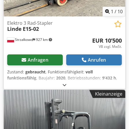
1
/
10
Elektro 3 Rad-Stapler
Linde
E15-02
EUR 10’500
Strzałkowo
927 km
VB zzgl. MwSt.
Anfragen
Anrufen
Zustand:
gebraucht
, Funktionsfähigkeit:
voll
funktionsfähig
, Baujahr:
2020
, Betriebsstunden:
9’432 h
,
Tragkraft:
1’500 kg
, Hubhöhe:
4’625 mm
, Freihub:
1’519
mm
, Kraftstofftyp:
elektrisch
, Masttyp:
Triplex
, Bauhöhe:
Kleinanzeige
2’121 mm
, Antriebsart:
Elektro
, Elektro 3 Rad-Stapler ISO
Klasse: ISO Klasse 2 = 1.000 - 2.500 kg Masttyp: Triplex
Zustand: Einsatzbereit und voll funktionsfähig Zustand
Technisch: gut Batterie Volt: 24V Batterie Baujahr: 2025
Seitenschieber, 3. Ventil, Heizung, Vollkabine, Chjdpfx
Aezhdghji Iea