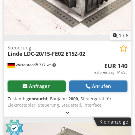
1
/
6
Steuerung
Linde
LDC-20/15-FE02 E15Z-02
EUR 140
Wiefelstede
717 km
Festpreis zzgl. MwSt.
Anfragen
Anrufen
Zustand:
gebraucht
, Baujahr:
2000
, Steuergerät für
Elektrostapler, Steuerung, Steuerteil, Interface,
Motorsteuerung, Motor Controller, Steuerung,
Fahrsteuerung, Fahrstromsteuerung Chsdpfxszg A R Aj Ai
Kleinanzeige
Iea -Übergabe: im Ist-Zusand wie besichtigt -
Anschlussstecker: Beschädigung siehe Fotos -Hersteller: