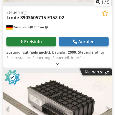
1
/
5
Steuerung
Linde
3903605715 E15Z-02
Wiefelstede
717 km
Preisinfo
Anrufen
Zustand:
gut (gebraucht)
, Baujahr:
2000
, Steuergerät für
Elektrostapler, Steuerung, Steuerteil, Interface,
Motorsteuerung, Motor Controller, Steuerung,
Fahrsteuerung, Fahrstromsteuerung, Lenksteuerung,
Kleinanzeige
Steuerung Hubelektronik, Steuerung Motorregler -
Hersteller: Linde, Steuerteil Motorregler aus Elektro-
Stapler E15Z-02 -Mat-Nr.: 3903605715 Cjdpfx Aezg Dfnji
Ijha -Spannung: 24V -Abmessungen: 225/130/H50 mm -
Gewicht: 3,0 kg