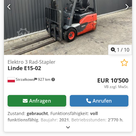
1
/
10
Elektro 3 Rad-Stapler
Linde
E15-02
EUR 10’500
Strzałkowo
927 km
VB zzgl. MwSt.
Anfragen
Anrufen
Zustand:
gebraucht
, Funktionsfähigkeit:
voll
funktionsfähig
, Baujahr:
2021
, Betriebsstunden:
2’770 h
,
Tragkraft:
1’500 kg
, Hubhöhe:
5’225 mm
, Freihub:
1’719
mm
, Kraftstofftyp:
elektrisch
, Masttyp:
Triplex
, Bauhöhe: