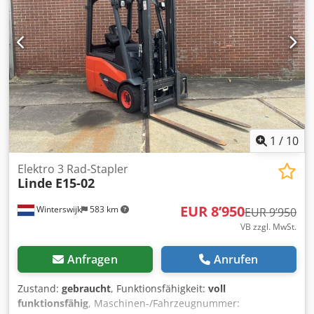
1
/
10
Elektro 3 Rad-Stapler
Linde
E15-02
EUR 8’950
Winterswijk
583 km
EUR 9’950
VB zzgl. MwSt.
Anfragen
Anrufen
Zustand:
gebraucht
, Funktionsfähigkeit:
voll
funktionsfähig
, Maschinen-/Fahrzeugnummer: