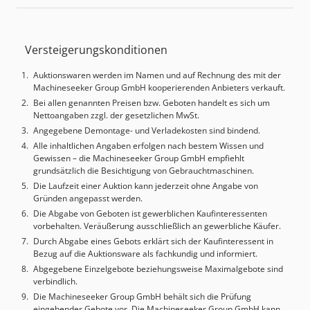
2’321 mm
, Antriebsart:
Elektro
, Elektro 3 Rad-Stapler
Masttyp: Triplex Chedezg Rxzjpfx Ai Ioa Zustand:
Einsatzbereit und voll funktionsfähig Zustand Technisch:
Versteigerungskonditionen
gut Batterie Volt: 24V Batterie Baujahr: 2021
Seitenschieber, 3. Ventil,
Auktionswaren werden im Namen und auf Rechnung des mit der
Machineseeker Group GmbH kooperierenden Anbieters verkauft.
Bei allen genannten Preisen bzw. Geboten handelt es sich um
Nettoangaben zzgl. der gesetzlichen MwSt.
Angegebene Demontage- und Verladekosten sind bindend.
Alle inhaltlichen Angaben erfolgen nach bestem Wissen und
Gewissen – die Machineseeker Group GmbH empfiehlt
grundsätzlich die Besichtigung von Gebrauchtmaschinen.
Die Laufzeit einer Auktion kann jederzeit ohne Angabe von
Gründen angepasst werden.
Die Abgabe von Geboten ist gewerblichen Kaufinteressenten
vorbehalten. Veräußerung ausschließlich an gewerbliche Käufer.
Durch Abgabe eines Gebots erklärt sich der Kaufinteressent in
Bezug auf die Auktionsware als fachkundig und informiert.
Abgegebene Einzelgebote beziehungsweise Maximalgebote sind
verbindlich.
Die Machineseeker Group GmbH behält sich die Prüfung
eingehender Gebote vor. Die Machineseeker Group GmbH kann