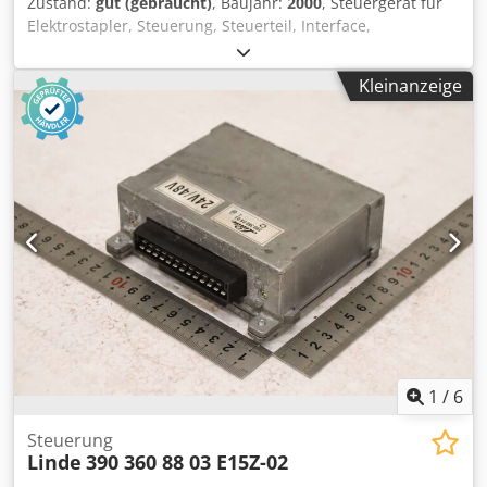
Zustand:
gut (gebraucht)
, Baujahr:
2000
, Steuergerät für
Elektrostapler, Steuerung, Steuerteil, Interface,
Motorsteuerung, Motor Controller, Steuerung,
Fahrsteuerung, Fahrstromsteuerung, Lenksteuerung,
Kleinanzeige
Steuerung Hubelektronik -Hersteller: Linde, Steuerteil
Hubelektronik aus Elektro-Stapler E15Z-02 Chsdpozg A
Rcsfx Ai Ija -Mat-Nr.: 390 360 53 87 -Spannung: 24V -
Abmessungen: 190/130/H100 mm -Gewicht: 3,0 kg
1
/
6
Steuerung
Linde
390 360 88 03 E15Z-02