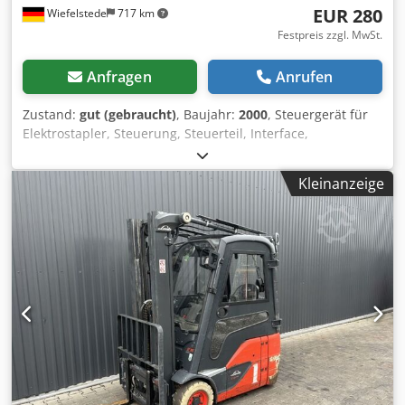
EUR 280
Wiefelstede
717 km
Festpreis zzgl. MwSt.
Anfragen
Anrufen
Zustand:
gut (gebraucht)
, Baujahr:
2000
, Steuergerät für
Elektrostapler, Steuerung, Steuerteil, Interface,
Motorsteuerung, Motor Controller, Steuerung,
Fahrsteuerung, Fahrstromsteuerung, Lenksteuerung -
Kleinanzeige
Hersteller: Linde, Steuerteil Lenksteuerung aus Elektro-
Stapler E15Z-02 -Mat-Nr.: 390 360 88 03 Cedpfxezg A N Se
Ai Ieha -Spannung: 24V/48V -Abmessungen: 130/110/H45
mm -Gewicht: 0,5 kg