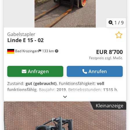
1
/
9
Gabelstapler
Linde
E 15 - 02
EUR 8’700
Bad Krozingen
133 km
Festpreis zzgl. MwSt.
Anfragen
Anrufen
Zustand:
gut (gebraucht)
, Funktionsfähigkeit:
voll
funktionsfähig
, Baujahr:
2019
, Betriebsstunden:
1’515 h
,
Tragkraft:
1’500 kg
, Hubhöhe:
3’350 mm
, Kraftstofftyp:
elektrisch
, Masttyp:
Duplex
, Bauhöhe:
2’220 mm
,
Kleinanzeige
Gabellänge:
1’110 mm
, Ausstattung:
Seitenschieber
,
Beschreibung & Sonderausstattung: gute Reifen, gute
Batterie 70 %, Seitenschieber, Halbkabine, Ladegerät
Csdszktmiopfx Ai Isha