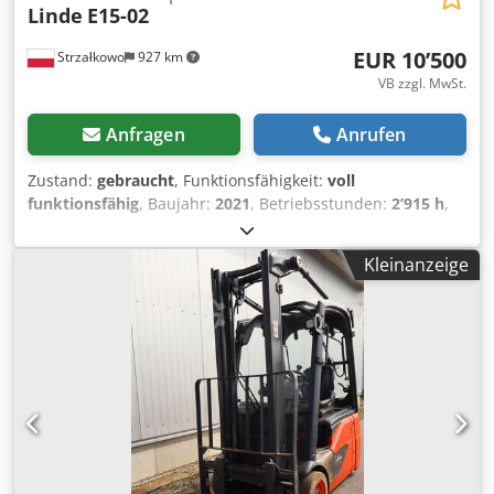
Linde
E15-02
EUR 10’500
Strzałkowo
927 km
VB zzgl. MwSt.
Anfragen
Anrufen
Zustand:
gebraucht
, Funktionsfähigkeit:
voll
funktionsfähig
, Baujahr:
2021
, Betriebsstunden:
2’915 h
,
Tragkraft:
1’500 kg
, Hubhöhe:
4’625 mm
, Freihub:
1’519
mm
, Kraftstofftyp:
elektrisch
, Masttyp:
Triplex
, Bauhöhe:
Kleinanzeige
2’121 mm
, Antriebsart:
Elektro
, Elektro 3 Rad-Stapler ISO
Klasse: ISO Klasse 2 = 1.000 - 2.500 kg Masttyp: Triplex
Zustand: Einsatzbereit und voll funktionsfähig Zustand
Technisch: gut Batterie Volt: 24V Batterie Baujahr: 2021
Seitenschieber, 3. Ventil, Chjdpfx Aiezgzi Ro Ioa