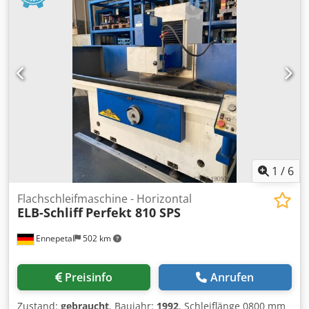
Gut erhaltene Abwälzfräsmaschine Verfügbar ab
01.08.2024 *
1
/
6
Flachschleifmaschine - Horizontal
ELB-Schliff
Perfekt 810 SPS
Ennepetal
502 km
Preisinfo
Anrufen
Zustand:
gebraucht
, Baujahr:
1992
, Schleiflänge 0800 mm