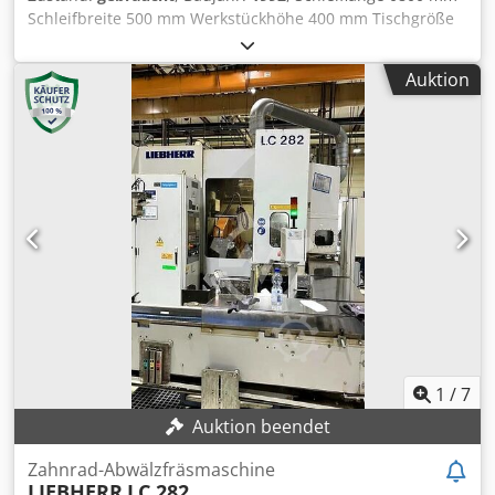
Schleifbreite 500 mm Werkstückhöhe 400 mm Tischgröße
800 x 400 mm Tischgeschwindigkeit 1 - 25 m/min
Quervorschub automatisch 0 - 60 mm/Hub
Auktion
Schleifscheibenabmessungen 400 x 100 x 127 mm
Schleifspindeldrehzahl 1400/2800 U/min
Gesamtleistungsbedarf 10 kW Spannung 380 V Dcedswgnz
Aepfx Acbjk Maschinengewicht ca. 6 t Maschine ist mit
Kühlmittelanlage, auto. Vertikalzustellung,
Abziehvorrichtung und Steinaufnahmen. Steuerung ist
altersbedingt unzuverlässig !
1
/
7
Auktion beendet
Zahnrad-Abwälzfräsmaschine
LIEBHERR
LC 282