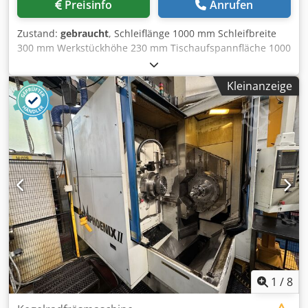
Preisinfo
Anrufen
Zustand:
gebraucht
, Schleiflänge 1000 mm Schleifbreite
300 mm Werkstückhöhe 230 mm Tischaufspannfläche 1000
x 240 mm x-Weg 1000 mm y-Weg 270 mm z-Weg 350 mm
Schleifscheibendurchmesser 240 mm
Kleinanzeige
Schleifspindeldrehzahl 2180 U/min Tischgeschwindigkeit -
stufenlos- 3 - 30 m/min Gesamtleistungsbedarf 4,5 kW
Maschinengewicht ca. 2,8 t Abmessungen der Maschine L
x B x H 2,36 x 1,37 x 2,0 m Zubehör: Magnetplatte 680 x 200
mm, Schleifscheibe mit Flansch (ø 240 x 25 mm), Djdpfx
Aou Dn Txjcbeck Nassschleifeinrichtung
1
/
8