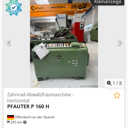
Achse Horizontal: 80 mm/sec Y-Achse vertikal: 80 mm/sec
Kleinanzeige
Teilraddurchmesser 2200 mm Tischdurchmesser 2500 mm
Z-Achse Schlittengrundplatte: 80 mm/sec Platzbedarf L x B
Tischbohrung Durchmesser / Tiefe 800 / 875 mm max.
x H (ungefähr): 4,75 x 3,40 x 2,54 m / 188" x 134" x 100"
Tischbelastung 40000 kg Tischdrehzahl 4,5 min-1
Gewicht der Maschine (ungefähr): 10980 kg / 24,156#
Einspannlänge max. 375 mm Einspanndurchmesser max.
350 mm Fräser Durchmesser max. 2800 mm
Fräserdornkegel HSK-B160 Schwenkbereich Fräskopf +
30/-45° Abstand Fräser - Werkstück 615 / 1600 mm
Maschinengewicht ca. 57 t Schlittenantriebe: - Vorschub -
& Eilganggeschwindigkeit: - axial 4000 mm/min - radial
3000 mm/min - tangential 3000 mm/min
Ausstattung/Zubehör: - Innenfräskopf IFK2 - Fräsdorn mit
Distanzscheiben - Späneförderer - Ölnebelabsaugung -
technische Dokumentation
1
/
8
Zahnrad-Abwälzfräsmaschine -
horizontal
PFAUTER
P 160 H
Offenbach an der Queich
265 km