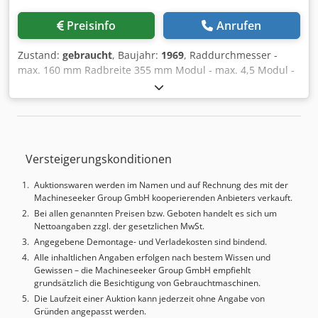
Preisinfo
Anrufen
Zustand:
gebraucht
, Baujahr:
1969
, Raddurchmesser -
max. 160 mm Radbreite 355 mm Modul - max. 4,5 Modul -
min. 0,5 Spitzenweite 450 mm Gesamtleistungsbedarf 11
kW Maschinengewicht ca. 3,8 t Raumbedarf ca. 2x17,1,6 m
Raddurchmesser - max. 160,175 mm Radbreite 355 mm
Modul - max. 4,5 Spindelbohrung 75 mm Spitzenweite 410
mm Zähnezahl - min. 2, 3 Fräser Durchmesser max. 115
Versteigerungskonditionen
mm Dodpfjvz Ec Iox Acbsck Fräserlänge max. 105 mm
Achsabstand zwischen Fräser und Werkstück - max. 138
Auktionswaren werden im Namen und auf Rechnung des mit der
mm Achsabstand zwischen Fräser und Werkstück - min. 30
Machineseeker Group GmbH kooperierenden Anbieters verkauft.
mm Fräskopf - schwenkbar 120 ° Fräserdrehzahlen 70 -
Bei allen genannten Preisen bzw. Geboten handelt es sich um
400 U/min Axialvorschübe 0,25 - 4,0 mm/U
Nettoangaben zzgl. der gesetzlichen MwSt.
Radialvorschübe 0,09 - 1,5 mm/U Gesamtleistungsbedarf
Angegebene Demontage- und Verladekosten sind bindend.
ca. 9,5 kW Maschinengewicht ca. 3,5 t Raumbedarf ca.
Alle inhaltlichen Angaben erfolgen nach bestem Wissen und
1730x1400x1440 mm Ausstattung/Zubehör: - Wechselräder
Gewissen – die Machineseeker Group GmbH empfiehlt
- Fräsdorne - Spannmittel Dra8M7 - Dokumentation
grundsätzlich die Besichtigung von Gebrauchtmaschinen.
Die Laufzeit einer Auktion kann jederzeit ohne Angabe von
Gründen angepasst werden.