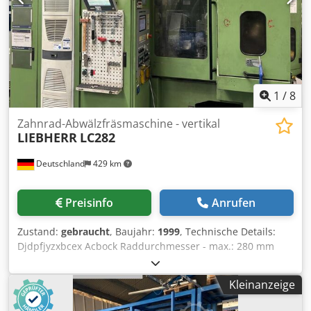
1
/
8
Zahnrad-Abwälzfräsmaschine - vertikal
LIEBHERR
LC282
Deutschland
429 km
Preisinfo
Anrufen
Zustand:
gebraucht
, Baujahr:
1999
, Technische Details:
Djdpfjyzxbcex Acbock Raddurchmesser - max.: 280 mm
Modul - max.: 7 Maschinengewicht ca.: 13 t
Tischdrehzahlbereich: 100 U/min Tischdurchmesser: 250
Kleinanzeige
mm Zähnezahl - min.: 4 Fräserdrehzahlen: 1500 U/min
größter Fräserdurchmesser: 160 Fräserlänge max.: 230 mm