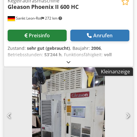
Kegelradfräsmaschine
Gleason
Phoenix II 600 HC
Sankt Leon-Rot
272 km
Preisinfo
Anrufen
Zustand:
sehr gut (gebraucht)
, Baujahr:
2006
,
Betriebsstunden:
53’244 h
, Funktionsfähigkeit:
voll
funktionsfähig
, Technische Daten – Gleason Phoenix II
600HC (CNC-Hypoid-Verzahnmaschine) Arbeitsbereich
Kleinanzeige
Max. Werkstückdurchmesser Ø 600 mm Max. Zahntiefe
24,6 mm Max. Zahnradbreite 110 mm Zähnezahl 1–300
Schneidkopfgröße Planfräsen (FM) 18" Durchmesser
Schneidkopfgröße Wälzfräsen (FH) 210 mm Radius Max.
Drehzahl der Schneiderspindel 600 min⁻¹ Arbeitsspindel
Durchmesser Kegel vorn Ø 203 mm Durchmesser
Kegelbohrung Ø 181 mm Bohrtiefe 884 mm Max. Drehzahl
der Arbeitsspindel 600 min⁻¹ Abmessungen und Gewicht
Gksbyexiybkeb Etu Red Platzbedarf L × B × H 4,4 × 3,5 × 3,5
m (inkl. Peripherie) Maschinengewicht 26.000 kg