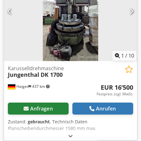
1
/
10
Karusselldrehmaschine
Jungenthal
DK 1700
EUR 16’500
Haiger
437 km
Festpreis zzgl. MwSt.
Anfragen
Anrufen
Zustand:
gebraucht
, Technisch Daten
Planscheibendurchmesser 1580 mm max.
Drehdurchmesser 1700 mm max. Drehhöhe