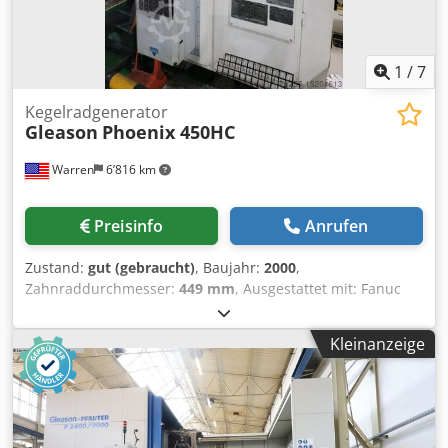
Anschlussdaten Djdpfx Acoxwzu Ijbjck
Gesamtanschlussleistung 139 kVA Vorsicherung 200 A
Betriebsspannung 400 V Netzfrequenz 50 Hz
Steuerspannung 24 V DC
1
/
7
Kegelradgenerator
Gleason
Phoenix 450HC
Warren
6’816 km
Preisinfo
Anrufen
Zustand:
gut (gebraucht)
, Baujahr:
2000
,
Zahnraddurchmesser:
449 mm
, Ausgestattet mit: Fanuc
150MB CNC-Steuerung Trockenes Schneiden Cutter-
Abdeckung Späne-Absaugsystem Automatische Türen
Kleinanzeige
Hydraulisches System Schmierungssystem Arbeitslicht
Stapel-Licht Spezifikationen: Größtes
Übersetzungsverhältnis: 10:01 Arbeitsbereich
(kontinuierlich): Größte Zahnungstiefe: 15,24 mm Größte
Breite der Zahnfläche: 50,8 mm Arbeitsbereich-Achse: