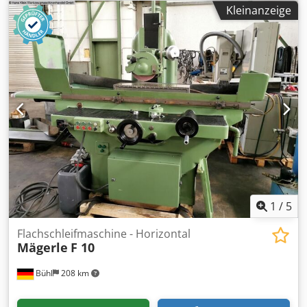
Querbalkensupport 1250 mm max. Drehhöhe
Kleinanzeige
Seitensupport 1160 mm max. Planscheibenlast 12000 kg
max. Entfernung Planscheibe bis Querbalken-Unterkante
1210 mm max. Entfernung Planscheibe bis
Seitenstahlhalter-Unterkante 980 mm max. Entfernung
Planscheibe bis Revolverkopf-Unterkante 1420 mm 18
Spindeldrehzahlen 2,8 - 140 U/min 18 Vorschubstufen
Dsdpfx Acowyn Ntebjck 0,063 - 3,15 mm/U
Gesamtleistungsbedarf 55 kW Raumbedarf ca. 5300 x 3500
x 4100 mm Steuerung konventionell
1
/
5
Flachschleifmaschine - Horizontal
Mägerle
F 10
Bühl
208 km