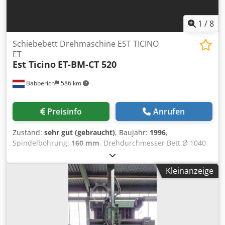
1
/
8
Schiebebett Drehmaschine EST TICINO
ET
Est Ticino
ET-BM-CT 520
Babberich
586 km
Preisinfo
Anrufen
Zustand:
sehr gut (gebraucht)
, Baujahr:
1996
,
Spindelbohrung:
160 mm
, Drehdurchmesser Bett Ø 1040
mm Drehdurchmesser Schlitten 710 mm
Drehdurchmesser Grube Ø 1580 mm Drehlänge 3000/4500
Kleinanzeige
mm Grubenlänge 1500 mm Spindelbohrung 160 mm
Leistung Spindel 40 kW Bettbreite 800 mm
Spindelaufnahme 6 Mk Werkstückgewicht 3500 Drehzahl
800 Rpm Vorschub X - Achse 10000 mm/min. Vorschub Z-
Achse 10000 mm/min. Dsdpfx Ajxtbf Ejcbeck