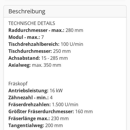
Beschreibung
TECHNISCHE DETAILS
Raddurchmesser - max.:
280 mm
Modul - max.:
7
Tischdrehzahlbereich:
100 U/min
Tischdurchmesser:
250 mm
Achsabstand:
15 - 285 mm
Axialweg:
max. 350 mm
Fräskopf
Antriebsleistung:
16 kW
Zähnezahl - min.:
4
Fräserdrehzahlen:
1.500 U/min
Größter Fräserdurchmesser:
160 mm
Fräserlänge max.:
230 mm
Tangentialweg:
200 mm