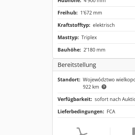
Hubhöhe:
4’900 mm
Freihub:
1’672 mm
Kraftstofftyp:
elektrisch
Masttyp:
Triplex
Bauhöhe:
2’180 mm
Bereitstellung
Standort:
Województwo wielkopo
922 km
Verfügbarkeit:
sofort nach Aukt
Lieferbedingungen:
FCA