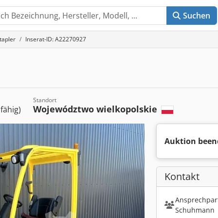
Suchen
tapler
Inserat-ID: A22270927
Standort
Województwo wielkopolskie
sfähig)
Auktion been
Kontakt
Ansprechpart
Schuhmann