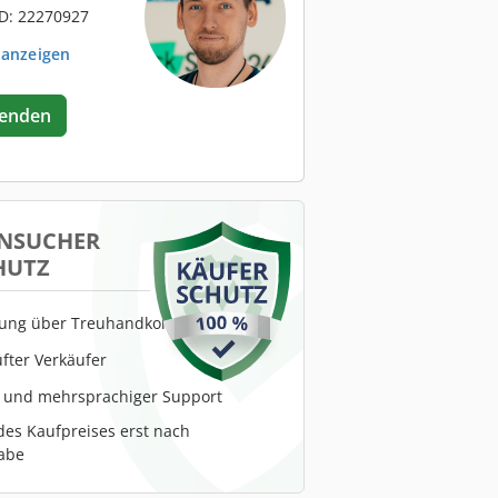
D: 22270927
 anzeigen
senden
NSUCHER
HUTZ
lung über Treuhandkonto
fter Verkäufer
r und mehrsprachiger Support
es Kaufpreises erst nach
abe