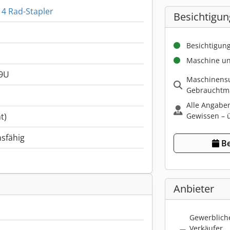
 4 Rad-Stapler
Besichtigun
Besichtigun
Maschine un
9U
Maschinensu
Gebrauchtma
Alle Angabe
Gewissen – ü
t)
nsfähig
Be
Anbieter
Gewerbliche
Verkäufer