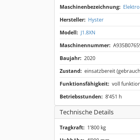
Maschinenbezeichnung:
Elektro
Hersteller:
Hyster
Modell:
J1.8XN
Maschinennummer:
A935B0765
Baujahr:
2020
Zustand:
einsatzbereit (gebrauch
Funktionsfähigkeit:
voll funktio
Betriebsstunden:
8’451 h
Technische Details
Tragkraft:
1’800 kg