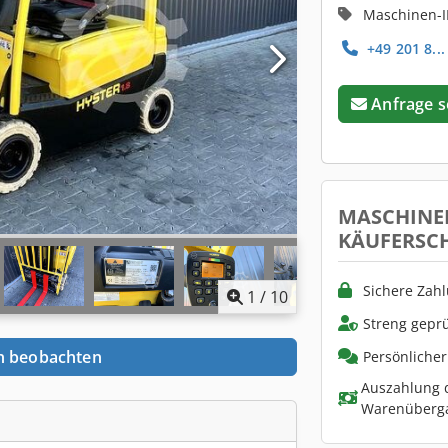
Maschinen-I
+49 201 8...
Anfrage 
MASCHINE
KÄUFERSC
Sichere Zah
1
/
10
Streng geprü
n beobachten
Persönliche
Auszahlung d
Warenüberg