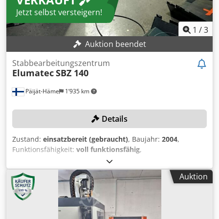
Jetzt selbst versteigern!
1
/
3
Auktion beendet
Stabbearbeitungszentrum
Elumatec
SBZ 140
Päijät-Häme
1’935 km
Details
Zustand:
einsatzbereit (gebraucht)
, Baujahr:
2004
,
Funktionsfähigkeit:
voll funktionsfähig
,
Maschinen-/Fahrzeugnummer:
1400040164
,
Werkstücklänge (max.):
7’900 mm
, Spindeldrehzahl (max.):
Auktion
21’000 U/min
, Der Spindelmotor wurde vor einigen Jahren
komplett werksüberholt und seitdem nur für etwa 100
Stunden betrieben. TECHNISCHE DETAILS Werkstücklänge:
7.900 mm Drehzahl: 21.000 U/min MASCHINEN-DETAILS