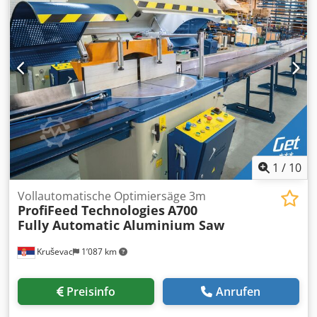
Betriebssystem Minimalmengensprühung
Spannererfassung und automatische Verschiebung
Späneförderband im Bett Schwadenabsaugung
Pendelbetrieb durch zwei Lichtschranken-Bereiche Die
Verladung ist im Preis inbegriffen Gewicht: ca. 4.500 kg
Sehr guter Zustand
1
/
10
Vollautomatische Optimiersäge 3m
ProfiFeed Technologies
A700
Fully Automatic Aluminium Saw
Kruševac
1’087 km
Preisinfo
Anrufen