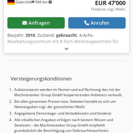
EUR 47’000
Gütersloh
566 km
DETAILS Luftverbrauch: ca. 180 l/min Maschinengewicht:
4200 kg Betriebsstunden Spindelstunden: 1.280 h
Festpreis zzgl. MwSt.
Maschinenstunden: 13.066 h
Anfragen
Anrufen
Baujahr:
2010
, Zustand:
gebraucht
, 4-Achs-
Bearbeitungszentrum mit 8-Fach Werkzeugwechsler für
Aluminium oder PVC Profile Max. Bearbeitungslänge: 3.100
mm Verfahrweg Y-Achse: 850 mm Dcjdpfjxvp Nkex Aitok
Verfahrweg Z-Achse: 650 mm Schwenkwinkel A-Achse: 0° -
180° Max. Drehzahl 21.000 U. pro Min. Gewicht: ca. 3.000
kg Windows 7 Betriebssystem Minimalmengensprühung
Versteigerungskonditionen
Spannererfassung und automatische Verschiebung 6
pneumatische Materialspanner Die Verladung ist im Preis
Auktionswaren werden im Namen und auf Rechnung des mit der
inbegriffen
Machineseeker Group GmbH kooperierenden Anbieters verkauft.
Bei allen genannten Preisen bzw. Geboten handelt es sich um
Nettoangaben zzgl. der gesetzlichen MwSt.
Angegebene Demontage- und Verladekosten sind bindend.
Alle inhaltlichen Angaben erfolgen nach bestem Wissen und
Gewissen – die Machineseeker Group GmbH empfiehlt
grundsätzlich die Besichtigung von Gebrauchtmaschinen.