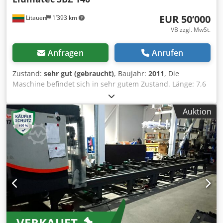
EUR 50’000
Litauen
1’393 km
VB zzgl. MwSt.
Anfragen
Anrufen
Zustand:
sehr gut (gebraucht)
, Baujahr:
2011
, Die
Maschine befindet sich in sehr gutem Zustand. Länge: 7,6
Meter, 2 Arbeitsplätze. Eine Garantie von bis zu 6 Monaten
ist möglich. Dcodpfxsyia Ezo Aitsk
Auktion
VERKAUFT