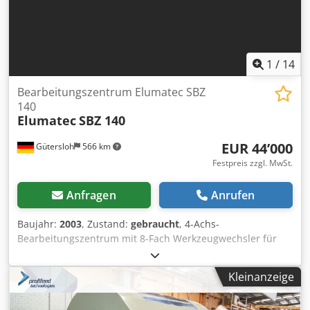
Verstaerkter Motor 18,0 KW (frequenzgeregelt) - Lieferung
und Aufstellung in Ihrem Hause - Schulung Ihrer
Mitarbeiter
1
/
14
Bearbeitungszentrum Elumatec SBZ
140
Elumatec
SBZ 140
EUR 44’000
Gütersloh
566 km
Festpreis zzgl. MwSt.
Anfragen
Anrufen
Baujahr:
2003
, Zustand:
gebraucht
, 4-Achs-
Bearbeitungszentrum mit 8-Fach Werkzeugwechsler für
Aluminium oder PVC Profile Max. Bearbeitungslänge: 6.400
mm Dodpfouwq S Dsx Aiteck Verfahrweg Y-Achse: 850 mm
Kleinanzeige
Verfahrweg Z-Achse: 650 mm Schwenkwinkel A-Achse: 0° -
180° Max. Drehzahl 21.000 U. pro Min. Windows-