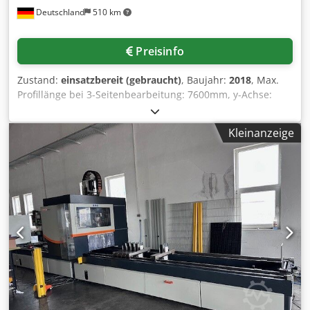
Deutschland
510 km
Sägeschnitt- und Aluminiumvorschubraten für maximale
Prozessproduktivität. - Automatischer Optimierungsmodus
mit Aluminium-Lasermessung und Optimierung für
Preisinfo
minimalen Abfall (optional). - Automatischer Etikettendruck
für Teile anhand von Daten aus der Auftragsliste
Zustand:
einsatzbereit (gebraucht)
, Baujahr:
2018
, Max.
(manuelles Aufbringen von Etiketten, optional). - Inline-
Profillänge bei 3-Seitenbearbeitung: 7600mm, y-Achse:
Druck direkt auf das Material, ohne dass ein Bediener
845mm, z-Achse: 620mm, max. Verfahrgeschwindigkeit x-
eingreifen muss (optional). - Drucken oder Scannen von
Achse: 63m/min, max. Verfahrgeschwindigkeit y-Achse:
Barcodes oder QR-Codes für die Auftragseingabe
Kleinanzeige
60m/min, max. Verfahrgeschwindigkeit z-Achse: 60m/min,
(optional). - Automatische Servopositionierung des
Schwenkbereich A-Achse: -90°, 0°, +90°, max.
Sägegehrungswinkels bis zu ±75° (optional). Hervorragend
Spindeldrehzahl: 24.000/min, Spindelleistung: 11kW S1,
geeignet für: - Herstellung von Aluminiumschüttgut -
Bearbeitungsrichtung: oben/vorne/hinten/links/rechts,
Herstellung von Aluminiumkonstruktionen auf Gehrung -
Positioniergenauigkeit: 0,1mm/m, Werkzeugaufnahme:
Herstellung von Fenstern und Türen - Herstellung von
HSK-63F, Scheibenfräserdurchmesser: 120mm,
Jalousien, Rollläden und Möbeln - Herstellung von
Sägeblattdurchmesser: 180mm, Software: eluCam,
Aluminium-Fertigteilen - Herstellung von
Anschlussleistung: 30kVA, Druckluftanschluss: 7bar,
Aluminiumfassaden Djdpfx Aisl Sm Elotsck Modell: A700
Druckluftverbrauch: ca. 180l/min, Länge: 10.775mm,
Länge: 3 m Material Länge: 1680 mm Schubkraft: 20 - 40 kg
Breite: 3430mm, Höhe: 2950mm, Gewicht: 4,9t,
Software: Optimierer QUALITÄTSMASCHINEN AUS
Betriebsstundenstand: 1550h, Standby: 6300h. Zubehör:
AUSTRALISCHER PRODUKTION.
Längenmessung für Profilstab, Werkzeughalterset HSK-63F,