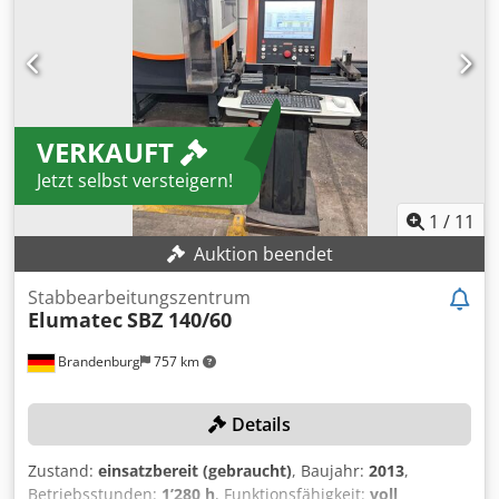
Pneumatik Druck: 8 bar Elektrische Daten Anschlussart:
3/PEN Dodpfx Aijxy Hcistsck Spannung: 400 V Frequenz: 50
Hz Strom: 24 A
VERKAUFT
Jetzt selbst versteigern!
1
/
11
Auktion beendet
Stabbearbeitungszentrum
Elumatec
SBZ 140/60
Brandenburg
757 km
Details
Zustand:
einsatzbereit (gebraucht)
, Baujahr:
2013
,
Betriebsstunden:
1’280 h
, Funktionsfähigkeit:
voll