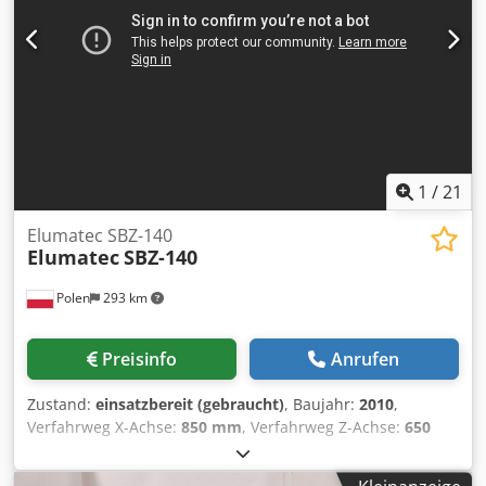
1
/
21
Elumatec SBZ-140
Elumatec
SBZ-140
Polen
293 km
Preisinfo
Anrufen
Zustand:
einsatzbereit (gebraucht)
, Baujahr:
2010
,
Verfahrweg X-Achse:
850 mm
, Verfahrweg Z-Achse:
650
mm
, Spindeldrehzahl (max.):
24’000 U/min
, Leistung des
Spindelmotors:
11’000 W
, Anzahl der Achsen:
4
, Diese 4-