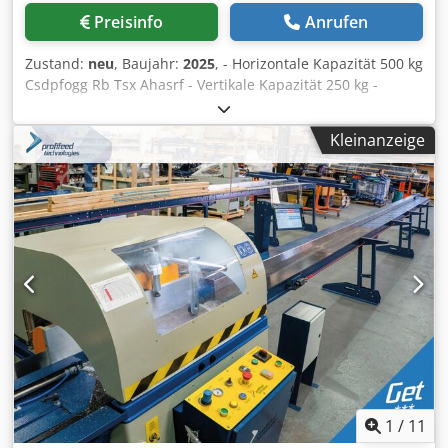
Preisinfo
Anrufen
Zustand:
neu
, Baujahr:
2025
, - Horizontale Kapazität 500 kg
Csdpfogg Rb Tsx Ahasrf - Vertikale Kapazität 250 kg -
Tischgröße 560 mm - Tür links 170 mm - Elektrisch kippbar
- Fußpedal - Dokumentation - 230V
Kleinanzeige
1
/
11