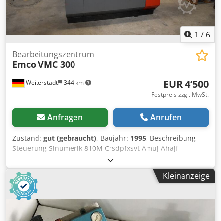
1
/
6
Bearbeitungszentrum
Emco
VMC 300
EUR 4’500
Weiterstadt
344 km
Festpreis zzgl. MwSt.
Anfragen
Anrufen
Zustand:
gut (gebraucht)
, Baujahr:
1995
, Beschreibung
Steuerung Sinumerik 810M Crsdpfxsvt Amuj Ahajf
Spindeldrehzahl 5000 U/min U/min Revolverkopf 12 - Fach
Tischaufspannfläche Länge 850 mm, Breite 325 mm mm
Kleinanzeige
sehr guten Zustand, regelmäßig gewartet.
Bedienungsanleitung deutsch Anzahl der Achsen 3 (X, Y, Z)
Verfahrweg X 420mm, Y 330mm, Z 240mm Steuerung:
Sinumerik 810 M max. Spindeldrehzahl 5000 U/min
automatischer Werkzeugwechsler für 12 Werkzeuge