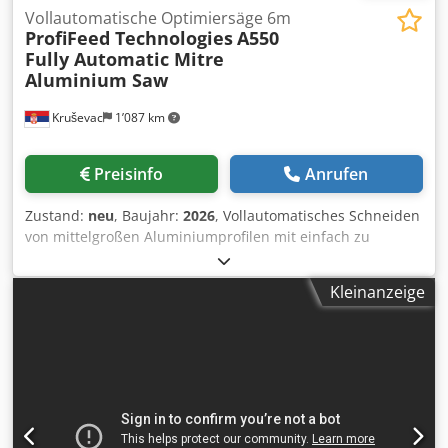
Vollautomatische Optimiersäge 6m
ProfiFeed Technologies
A550
Fully Automatic Mitre
Aluminium Saw
Kruševac
1’087 km
Preisinfo
Anrufen
Zustand:
neu
, Baujahr:
2026
, Vollautomatisches Schneiden
von mittelgroßen Aluminiumprofilen mit einfach zu
bedienender Automatisierung. Legen Sie ein beliebiges
Aluminiumprofil ab, die Maschine erkennt es automatisch
Kleinanzeige
und schneidet es mit hochpräziser servomotorischer
Materialpositionierung in Aufträge. Excel-Auftragslisten
WIFI-Eingabe für die rationelle Eingabe von großen
Zuschnittlisten. Ein Lasersensor misst die Länge jedes
Aluminiumstücks, das Sie zum Schneiden auflegen,
unabhängig von seiner Länge. Unser leistungsstarker
Optimierungsalgorithmus errechnet im Handumdrehen
die beste Reihenfolge der Teile, um möglichst wenig Abfall