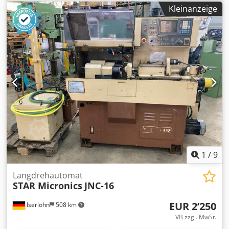
Spannzylinders: 290 mm Bauhoehe (Spannzylinder bis
Kleinanzeige
Futter Vorderseite ohne Backen): 150 mm Crodpocm Tgkefx
Ahaof pneumatisch betaetigt
1
/
9
Langdrehautomat
STAR Micronics
JNC-16
EUR 2’250
Iserlohn
508 km
VB zzgl. MwSt.