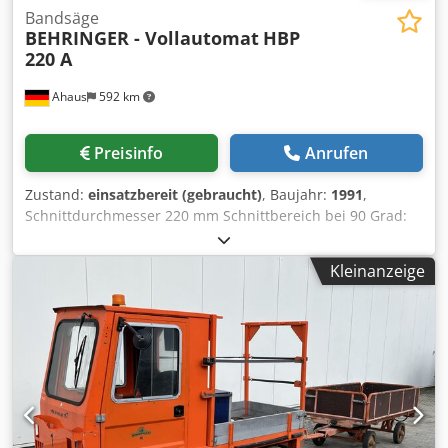
Bandsäge
BEHRINGER - Vollautomat
HBP
220 A
Ahaus
592 km
Preisinfo
Anrufen
Zustand:
einsatzbereit (gebraucht)
, Baujahr:
1991
,
Schnittdurchmesser 220 mm Schnittbereich bei 90 Grad:
vierkant 220 x 220 mm Drehzahlbereich: 20 - 140 m/min
Sägebandlänge 3720 x 34 x 1.1 mm Materialauflagehöhe
Kleinanzeige
825 mm Kühlmittelinhalt 80.0 l Gesamtleistungsbedarf 2.5
/ 3.5 kW Maschinengewicht ca. 1500 kg Abmessung L-B-H
2350 x 2050 x 1500 mm - im überprüften Zustand -
Maschinenvideo - ?v=joc0EbemYC8 Ausstattung: - elektro-
hydraulische Bandsäge - VOLLAUTOMAT - zum Sägen von
Hohlprofilen und Vollmaterialien aus Stahl, Edelstahl, .
Werkzeugstahl, NE-Metalle und Kunststoff - Bedienfeld
vorne rechts * inkl. Taster für die manuelle Bedienung
(Einrichten/Einzelschnitt) - elektro-hyraulische