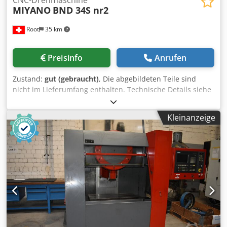
CNC-Drehmaschine
MIYANO
BND 34S nr2
Root
35 km
Preisinfo
Anrufen
Zustand:
gut (gebraucht)
, Die abgebildeten Teile sind
nicht im Lieferumfang enthalten. Technische Details siehe
Abbildung. Crsdpowb Eptefx Ahasf Werkzeuge in einer
Holzkiste werden mit der Maschine geliefert.
Kleinanzeige