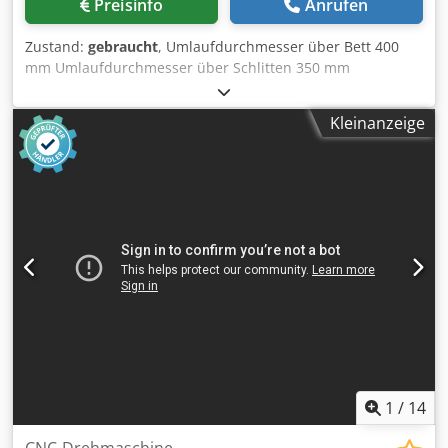
Preisinfo
Anrufen
Zustand:
gebraucht
, Umlaufdurchmesser über Bett 400
mm Umlaufdurchmesser über Schlitten 350 mm
Spitzenweite 610 mm Max. Längsweg 560 mm Max.
Querverfahrweg 40+120 mm Spindeldrehzahlen 40–4000
Kleinanzeige
U/min Spindelbohrung 52 mm Revolver mit 12 Stationen
Steuerung: Fanuc 6T Ausstattung: Crodpfx Ahoxg Nd Asajf
Siehe Fotos
1
/
14