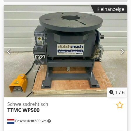
Kleinanzeige
1
/
6
Schweissdrehtisch
TTMC
WP500
Enschede
609 km