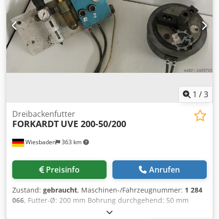
Aufnahme SK40 Kühlmitteleinrichtung
1
/
3
Dreibackenfutter
FORKARDT
UVE 200-50/200
Wiesbaden
363 km
Preisinfo
Anrufen
Zustand:
gebraucht
, Maschinen-/Fahrzeugnummer:
1 284
066
, Futter-Ø: 200 mm Bohrung durchgehend: 50 mm
Aufnahme, Kurzkegel nach DIN 55027: Gr. 6 Aussen-Ø des