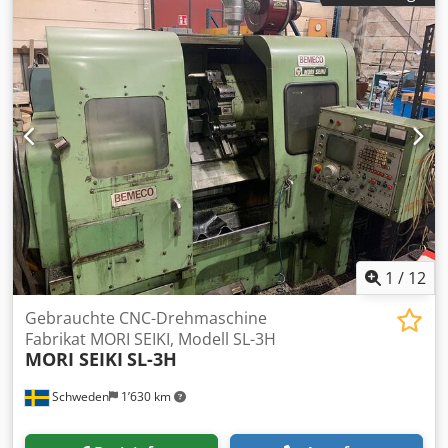
Etikettendruck für Teile unter Verwendung von Daten aus
Achse:
1’500 mm
, Leistung:
22 kW (29.91 PS)
, DYAS
der Auftragsliste (manuelles Aufbringen von Etiketten,
Plattenbohrzentrum - DYAS PDC-1500 Anzahl der
optional). - Inline-Druck direkt auf das Material, ohne dass
Bohreinheiten 1 vertikal Motorleistung 22 kW
ein Bediener eingreifen muss (optional). - Drucken oder
Crjdpfegbfaxox Ahaof Spindeldrehmoment 280 Nm
Scannen von Barcodes oder QR-Codes für die
Spindeldrehzahl 10-4000 U/min Automatischer
Auftragseingabe (optional). - Automatische
Werkzeugwechsel (ATC) 16 Einheiten Maximales
Servopositionierung des Sägegehrungswinkels bis zu ±75°
Materialgewicht 760 kg Max. Max. Bohrkapazität (mm) Ø40
(optional). Hervorragend geeignet für: - Herstellung von
mm
Fenstern und Türen - Herstellung von
Aluminiumkonstruktionen auf Gehrung Crjdpfx Aof Ekn
Dshaef - Herstellung von Aluminiumkonstruktionen -
Herstellung von Verbundwerkstoffen - Herstellung von
Jalousien, Beschattungen und Möbeln - Einzelhandel mit
1
/
12
Aluminium Modell: A550 Länge: 6 m Lineareinheit:
ProfiStop Alpha Material Länge: 4680 mm Schiebeleistung:
Gebrauchte CNC-Drehmaschine
20 - 40 kg Software: Optimierer QUALITÄTSMASCHINEN
Fabrikat MORI SEIKI, Modell SL-3H
AUS AUSTRALISCHER PRODUKTION.
MORI SEIKI
SL-3H
Schweden
1’630 km