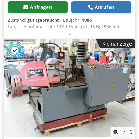
Anfragen
Anrufen
Zustand:
gut (gebraucht)
, Baujahr:
1986
,
Langdrehautomat Fabr.STAR Type: JNC-16 Bj.1986 mit
Fanuc OT Steuerung . Stangenduchlassmax :16 mm.
Weitere Daten Siehe Datenblätter Csdpfx Asvbb U Hjhajrf
Kleinanzeige
Maschinen Dokus Vorhanden .
1
/
10