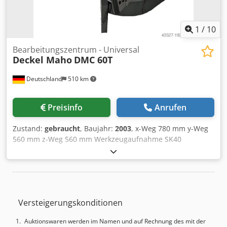
1
/
10
Bearbeitungszentrum - Universal
Deckel Maho
DMC 60T
Deutschland
510 km
Preisinfo
Anrufen
Zustand:
gebraucht
, Baujahr:
2003
, x-Weg 780 mm y-Weg
560 mm z-Weg 560 mm Werkzeugaufnahme SK40
Steuerung HEIDENHAIN iTNC 530 Maschinengewicht ca.
ca.12,5 t Dodpjwm Rrwsfx Af Rjck Raumbedarf ca. 3,40 x
3,30 x 2,60 m DECKEL MAHO DMC 60T BJ 2003
Betriebsstunden: 32532,7 Arbeitsbereich Fahrweg/ X-
Achse: 780mm Y-Achse: 560mm Z-Achse: 560mm Die
Versteigerungskonditionen
Maschine DMC 60T (1659) befindet sich in einem sehr
guten Zustand und eignet sich ideal für präzise
Auktionswaren werden im Namen und auf Rechnung des mit der
Fräsarbeiten dank leistungsstarker Motorspindeln, hoher