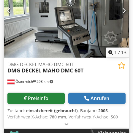
1
/
13
DMG DECKEL MAHO DMC 60T
DMG DECKEL MAHO
DMC 60T
Österreich
293 km
Preisinfo
Anrufen
Zustand:
einsatzbereit (gebraucht)
, Baujahr:
2005
,
Verfahrweg X-Achse:
780 mm
, Verfahrweg Y-Achse:
560
mm
, Verfahrweg Z-Achse:
630 mm
, Anzahl der Achsen:
5
,
Diese DMG DECKEL MAHO DMC 60T wurde im Jahr 2005