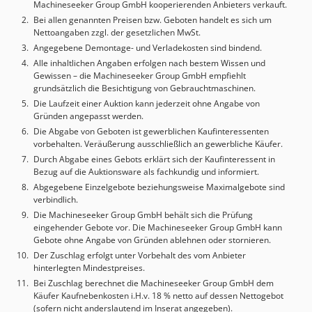
Machineseeker Group GmbH kooperierenden Anbieters verkauft.
Vorschubgeschwindigkeiten und einem flexiblen
Bei allen genannten Preisen bzw. Geboten handelt es sich um
Werkzeugmagazin. Alle technischen Details finden Sie
Nettoangaben zzgl. der gesetzlichen MwSt.
untenstehend. Arbeitstische NC-Rundtisch -
Angegebene Demontage- und Verladekosten sind bindend.
Aufspannfläche, Palette: durchmesser 500 x 630 mm
Alle inhaltlichen Angaben erfolgen nach bestem Wissen und
Zentrierbohrung: durchmesser50^H6 20 tief mm
Gewissen – die Machineseeker Group GmbH empfiehlt
Richtbohrung: durchmesser20^H6 20 tief mm
grundsätzlich die Besichtigung von Gebrauchtmaschinen.
Drehmoment der Tischplatte bei: - 100% ED: 1603Nm -
Die Laufzeit einer Auktion kann jederzeit ohne Angabe von
25% ED: 2813Nm max. Umdrehung der Tischplatte: 30
Gründen angepasst werden.
U/min. Vorschub: 7200 ./min. Zulässige Belastung des
Die Abgabe von Geboten ist gewerblichen Kaufinteressenten
Tisches: 400 kg Werkzeugmagazin mit -Magazin SK 40
vorbehalten. Veräußerung ausschließlich an gewerbliche Käufer.
Vorschubantrieb Ac-Servmotoren in Digitaltechnik für
Durch Abgabe eines Gebots erklärt sich der Kaufinteressent in
Achse X,Y,Z Vorschubgeschwindigkeit X-,Y-,Z-Achse
Bezug auf die Auktionsware als fachkundig und informiert.
stufenlos progammierbar: 20-15000 mm/min. Eilgang
Abgegebene Einzelgebote beziehungsweise Maximalgebote sind
verbindlich.
X-,Y-,Z Achse: 50 mm/min. Einrichtbetrieb X-,Y-,Z-Achse:
20-2000 mm/min Wegmeßsystem Auflösung | X-,Y-,Z-
Die Machineseeker Group GmbH behält sich die Prüfung
eingehender Gebote vor. Die Machineseeker Group GmbH kann
Achse: 0,001mm Eingabefeinheit | X-,Y-,Z-Achse: 0,001mm
Gebote ohne Angabe von Gründen ablehnen oder stornieren.
Positionstoleranz | X-,Y-,Z-Achse: 0,010mm Hauptantrieb
Der Zuschlag erfolgt unter Vorbehalt des vom Anbieter
12000min^-1: Motorspindal ohne Getriebe Hauptantrieb
hinterlegten Mindestpreises.
18000min^-1: Motorspindel ohne Getriebe Drehzahl
Bei Zuschlag berechnet die Machineseeker Group GmbH dem
Stufenlos programmierbar: 20-24000 min^-1 im
Käufer Kaufnebenkosten i.H.v. 18 % netto auf dessen Nettogebot
Einrichtbetrieb: 20-800 min^-1 Gewicht Maschine mit
(sofern nicht anderslautend im Inserat angegeben).