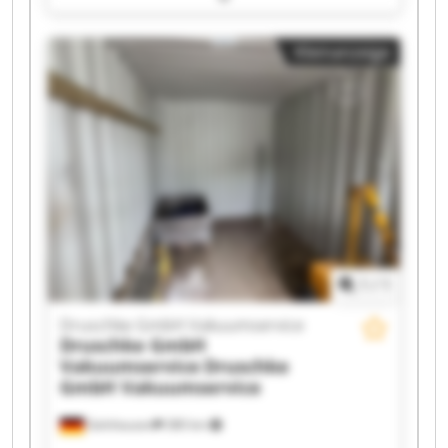
Vakuumservice Druschke GmbH Vakuumservice
Druschke GmbH Vakuumservice Druschke GmbH
Kleinanzeige
Vakuumservice Druschke GmbH Vakuumservice
Druschke GmbH Vakuumservice Druschke GmbH
Vakuumservice Druschke GmbH Vakuumservice
Druschke GmbH Vakuumservice Druschke GmbH
Vakuumservice Druschke GmbH Vakuumservice
Druschke GmbH Vakuumservice Druschke GmbH
Vakuumservice Druschke GmbH Vakuumservice
Druschke GmbH Vakuumservice Druschke GmbH
Vakuumservice
1
/
1
Druschke GmbH Vakuumservice
Druschke GmbH
Vakuumservice
Druschke
GmbH Vakuumservice
Gelnhausen
380 km