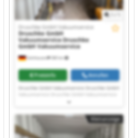
1
/
1
Druschke GmbH Vakuumservice
Druschke GmbH
Vakuumservice
Druschke
GmbH Vakuumservice
Gelnhausen
380 km
Preisinfo
Anrufen
Druschke GmbH Vakuumservice Druschke GmbH
Vakuumservice Druschke GmbH Vakuumservice
Druschke GmbH Vakuumservice Druschke GmbH
Vakuumservice Druschke GmbH Vakuumservice
Druschke GmbH Vakuumservice Druschke GmbH
Kleinanzeige
Vakuumservice Druschke GmbH Vakuumservice
Druschke GmbH Vakuumservice Druschke GmbH
Vakuumservice Druschke GmbH Vakuumservice