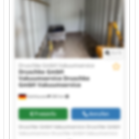
Druschke GmbH Vakuumservice Druschke GmbH
Vakuumservice Druschke GmbH Vakuumservice
Druschke GmbH Vakuumservice Druschke GmbH
Vakuumservice Druschke GmbH Vakuumservice
Druschke GmbH Vakuumservice Druschke GmbH
Vakuumservice
1
/
1
Druschke GmbH Vakuumservice
Druschke GmbH
Vakuumservice
Druschke
GmbH Vakuumservice
Gelnhausen
380 km
Preisinfo
Anrufen
Druschke GmbH Vakuumservice Druschke GmbH
Vakuumservice Druschke GmbH Vakuumservice