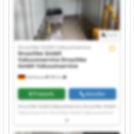
Vakuumservice Druschke GmbH Vakuumservice
Druschke GmbH Vakuumservice Druschke GmbH
Vakuumservice
1
/
1
Druschke GmbH Vakuumservice
Druschke GmbH
Vakuumservice
Druschke
GmbH Vakuumservice
Gelnhausen
380 km
Preisinfo
Anrufen
Druschke GmbH Vakuumservice Druschke GmbH
Vakuumservice Druschke GmbH Vakuumservice
Druschke GmbH Vakuumservice Druschke GmbH
Vakuumservice Druschke GmbH Vakuumservice
Druschke GmbH Vakuumservice Druschke GmbH