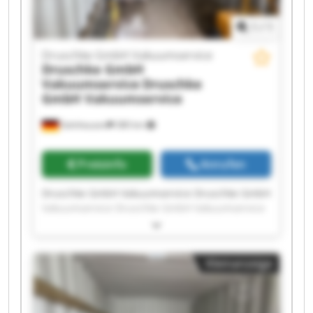
1
/
1
Druschke GmbH Vakuumservice
Druschke GmbH
Vakuumservice
Druschke
GmbH Vakuumservice
Gelnhausen
380 km
Preisinfo
Anrufen
Druschke GmbH Vakuumservice Druschke GmbH
Vakuumservice Druschke GmbH Vakuumservice
Druschke GmbH Vakuumservice Druschke GmbH
Vakuumservice Druschke GmbH Vakuumservice
Druschke GmbH Vakuumservice Druschke GmbH
Kleinanzeige
Vakuumservice Druschke GmbH Vakuumservice
Druschke GmbH Vakuumservice Druschke GmbH
Vakuumservice Druschke GmbH Vakuumservice
Druschke GmbH Vakuumservice Druschke GmbH