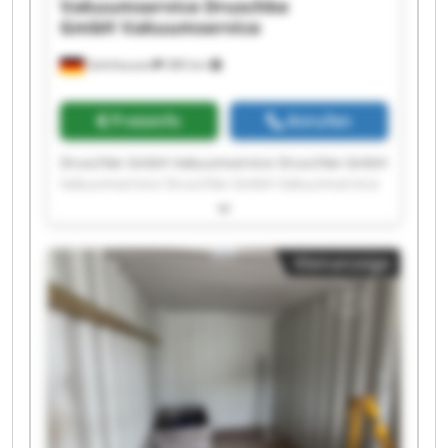
Vakuumservice
Druschke
GmbH Vakuumservice
Gelnhausen
380 km
Preisinfo
Anrufen
Druschke GmbH Vakuumservice Druschke GmbH
Vakuumservice Druschke GmbH Vakuumservice
Druschke GmbH Vakuumservice Druschke GmbH
Vakuumservice Druschke GmbH Vakuumservice
Druschke GmbH Vakuumservice Druschke GmbH
Kleinanzeige
Vakuumservice Druschke GmbH Vakuumservice
Druschke GmbH Vakuumservice Druschke GmbH
Vakuumservice Druschke GmbH Vakuumservice
Druschke GmbH Vakuumservice Druschke GmbH
Vakuumservice Druschke GmbH Vakuumservice
Druschke GmbH Vakuumservice Druschke GmbH
Vakuumservice Druschke GmbH Vakuumservice
Druschke GmbH Vakuumservice Druschke GmbH
Vakuumservice