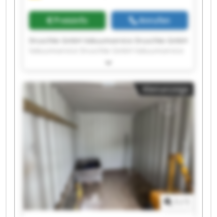
Preisinfo
Anrufen
Druschke GmbH Vakuumservice Druschke GmbH
Vakuumservice Druschke GmbH Vakuumservice
Druschke GmbH Vakuumservice Druschke GmbH
Vakuumservice Druschke GmbH Vakuumservice
Druschke GmbH Vakuumservice Druschke GmbH
Kleinanzeige
Vakuumservice Druschke GmbH Vakuumservice
Druschke GmbH Vakuumservice Druschke GmbH
Vakuumservice Druschke GmbH Vakuumservice
Druschke GmbH Vakuumservice Druschke GmbH
Vakuumservice Druschke GmbH Vakuumservice
Druschke GmbH Vakuumservice Druschke GmbH
Vakuumservice Druschke GmbH Vakuumservice
Druschke GmbH Vakuumservice Druschke GmbH
Vakuumservice
1
/
1