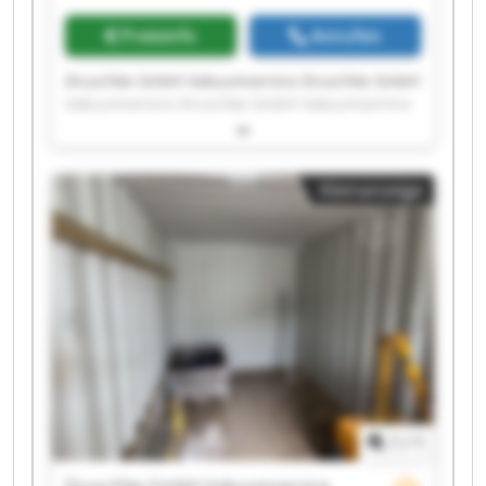
Preisinfo
Anrufen
Druschke GmbH Vakuumservice Druschke GmbH
Vakuumservice Druschke GmbH Vakuumservice
Druschke GmbH Vakuumservice Druschke GmbH
Vakuumservice Druschke GmbH Vakuumservice
Druschke GmbH Vakuumservice Druschke GmbH
Kleinanzeige
Vakuumservice Druschke GmbH Vakuumservice
Druschke GmbH Vakuumservice Druschke GmbH
Vakuumservice Druschke GmbH Vakuumservice
Druschke GmbH Vakuumservice Druschke GmbH
Vakuumservice Druschke GmbH Vakuumservice
Druschke GmbH Vakuumservice Druschke GmbH
Vakuumservice Druschke GmbH Vakuumservice
Druschke GmbH Vakuumservice Druschke GmbH
Vakuumservice
1
/
1