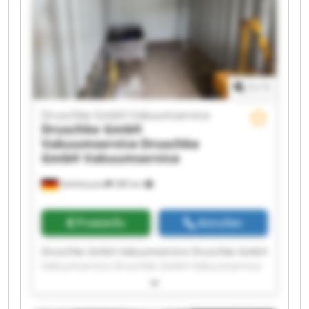
Druschke GmbH Vakuumservice Druschke GmbH
Vakuumservice Druschke GmbH Vakuumservice
Druschke GmbH Vakuumservice Druschke GmbH
Vakuumservice
1
/
1
Druschke GmbH Vakuumservice
Druschke GmbH
Vakuumservice
Druschke
GmbH Vakuumservice
Gelnhausen
380 km
Preisinfo
Anrufen
Druschke GmbH Vakuumservice Druschke GmbH
Vakuumservice Druschke GmbH Vakuumservice
Druschke GmbH Vakuumservice Druschke GmbH
Vakuumservice Druschke GmbH Vakuumservice