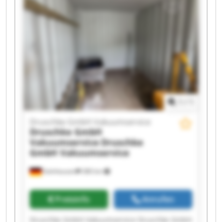
Vakuumservice Druschke GmbH Vakuumservice
Druschke GmbH Vakuumservice Druschke GmbH
Vakuumservice Druschke GmbH Vakuumservice
Druschke GmbH Vakuumservice Druschke GmbH
Vakuumservice Druschke GmbH Vakuumservice
Druschke GmbH Vakuumservice Druschke GmbH
Vakuumservice
1
/
1
Druschke GmbH Vakuumservice
Druschke GmbH
Vakuumservice
Druschke
GmbH Vakuumservice
Gelnhausen
380 km
Preisinfo
Anrufen
Druschke GmbH Vakuumservice Druschke GmbH