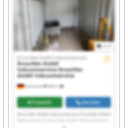
Vakuumservice Druschke GmbH Vakuumservice
Druschke GmbH Vakuumservice Druschke GmbH
Vakuumservice Druschke GmbH Vakuumservice
Druschke GmbH Vakuumservice Druschke GmbH
Vakuumservice
1
/
1
Druschke GmbH Vakuumservice
Druschke GmbH
Vakuumservice
Druschke
GmbH Vakuumservice
Gelnhausen
380 km
Preisinfo
Anrufen
Druschke GmbH Vakuumservice Druschke GmbH
Vakuumservice Druschke GmbH Vakuumservice
Druschke GmbH Vakuumservice Druschke GmbH