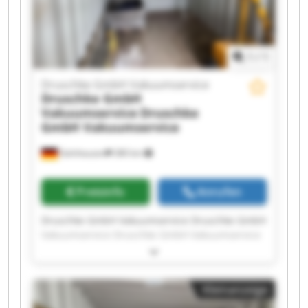
Druschke GmbH Vakuumservice Druschke GmbH
Vakuumservice
1
/
1
Druschke GmbH Vakuumservice
Druschke GmbH
Vakuumservice
Druschke
GmbH Vakuumservice
Gelnhausen
380 km
Preisinfo
Anrufen
Druschke GmbH Vakuumservice Druschke GmbH
Vakuumservice Druschke GmbH Vakuumservice
Druschke GmbH Vakuumservice Druschke GmbH
Vakuumservice Druschke GmbH Vakuumservice
Druschke GmbH Vakuumservice Druschke GmbH
Kleinanzeige
Vakuumservice Druschke GmbH Vakuumservice
Druschke GmbH Vakuumservice Druschke GmbH