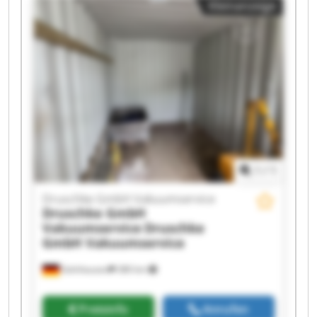
Kleinanzeige
Vakuumservice Druschke GmbH Vakuumservice
Druschke GmbH Vakuumservice Druschke GmbH
Vakuumservice Druschke GmbH Vakuumservice
Druschke GmbH Vakuumservice Druschke GmbH
Vakuumservice Druschke GmbH Vakuumservice
Druschke GmbH Vakuumservice Druschke GmbH
Vakuumservice Druschke GmbH Vakuumservice
Druschke GmbH Vakuumservice Druschke GmbH
Vakuumservice
1
/
1
Druschke GmbH Vakuumservice
Druschke GmbH
Vakuumservice
Druschke
GmbH Vakuumservice
Gelnhausen
380 km
Preisinfo
Anrufen