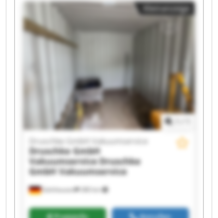
Druschke GmbH Vakuumservice Druschke GmbH
Kleinanzeige
Vakuumservice Druschke GmbH Vakuumservice
Druschke GmbH Vakuumservice Druschke GmbH
Vakuumservice Druschke GmbH Vakuumservice
Druschke GmbH Vakuumservice Druschke GmbH
Vakuumservice Druschke GmbH Vakuumservice
Druschke GmbH Vakuumservice Druschke GmbH
Vakuumservice Druschke GmbH Vakuumservice
Druschke GmbH Vakuumservice Druschke GmbH
Vakuumservice
1
/
1
Druschke GmbH Vakuumservice
Druschke GmbH
Vakuumservice
Druschke
GmbH Vakuumservice
Gelnhausen
380 km
Preisinfo
Anrufen