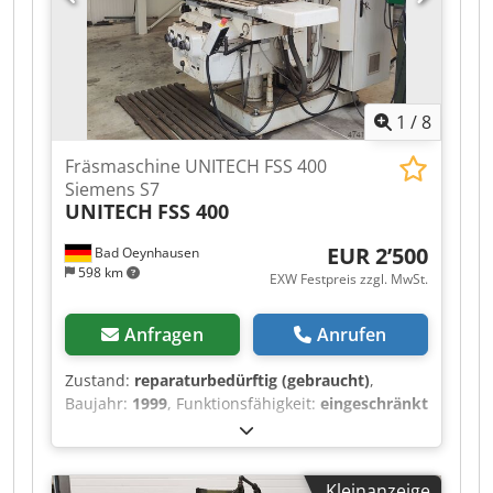
wird sie außerdem mit einem Teilkopf, den
dazugehörigen Zahnrädern, einem Satz von
Teilscheiben und einigen Werkzeugen geliefert;
die Maschine ist gemäß den Normen überholt
und funktioniert einwandfrei.
1
/
8
Fräsmaschine UNITECH FSS 400
Siemens S7
UNITECH
FSS 400
EUR 2’500
Bad Oeynhausen
598 km
EXW Festpreis zzgl. MwSt.
Anfragen
Anrufen
Zustand:
reparaturbedürftig (gebraucht)
,
Baujahr:
1999
, Funktionsfähigkeit:
eingeschränkt
funktionsfähig
, Maschinen-/Fahrzeugnummer:
FSS 400 / 20041
, Vorschublänge X-Achse:
1’120
mm
, Vorschublänge Y-Achse:
345 mm
,
Kleinanzeige