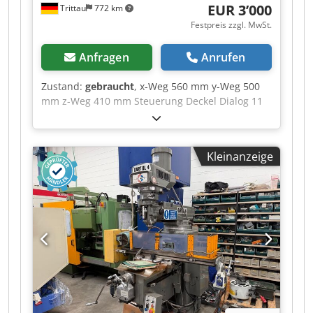
EUR 3’000
Trittau
772 km
Festpreis zzgl. MwSt.
Anfragen
Anrufen
Zustand:
gebraucht
, x-Weg 560 mm y-Weg 500
mm z-Weg 410 mm Steuerung Deckel Dialog 11
Die Maschine befindet sich unserer
Einschätzung nach in einem guten gebrauchten
Zustand und kann nach Terminvereinbarung
Kleinanzeige
unter Strom besichtigt werden. Zubehör,
abgebildete Werkzeuge und Spannmittel
gehören nur zum Lieferumfang wenn dies in
den Zusatzinformationen vermerkt ist.
Aenderungen und Irrtuemer in den technischen
Daten und Angaben sowie Dcjdpfx Aiezq Hk
Ujrek Zwischenverkauf vorbehalten!