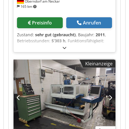
Oberndorf am Neckar
165 km
Preisinfo
Anrufen
Zustand:
sehr gut (gebraucht)
, Baujahr:
2011
,
Betriebsstunden:
5’303 h
, Funktionsfähigkeit:
voll funktionsfähig
,
Maschinen-/Fahrzeugnummer:
5847
, Verfahrweg
X-Achse:
600 mm
, Verfahrweg Y-Achse:
580 mm
,
Kleinanzeige
Verfahrweg Z-Achse:
360 mm
,
Vorschubgeschwindigkeit X-Achse:
30 m/min
,
Vorschubgeschwindigkeit Y-Achse:
30 m/min
,
Vorschubgeschwindigkeit Z-Achse:
30 m/min
,
Spindeldrehzahl (max.):
42’000 U/min
,
Spindeldrehzahl (min.):
5 U/min
, Eilgang X-
Achse:
30’000 m/min
, Eilgang Y-Achse:
30’000
m/min
, Eilgang Z-Achse:
30’000 m/min
,
Tischbreite:
550 mm
, Tischlänge:
450 mm
, Art
des Eingangsstroms:
Drehstrom
,
Tischbelastung:
350 kg
, Gesamtgewicht:
5’500