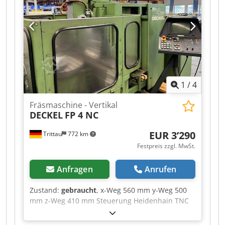
wenn dies in den Zusatzinformationen vermerkt
ist. Aenderungen und Irrtuemer in den
technischen Daten und Angaben sowie
Zwischenverkauf vorbehalten!
1
/
4
Fräsmaschine - Vertikal
DECKEL
FP 4 NC
EUR 3’290
Trittau
772 km
Festpreis zzgl. MwSt.
Anfragen
Anrufen
Zustand:
gebraucht
, x-Weg 560 mm y-Weg 500
mm z-Weg 410 mm Steuerung Heidenhain TNC
355 Die Maschine befindet sich unserer
Einschätzung nach in einem guten gebrauchten