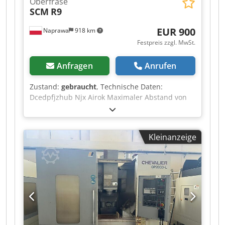
Oberfräse
SCM
R9
EUR 900
Naprawa
918 km
Festpreis zzgl. MwSt.
Anfragen
Anrufen
Zustand:
gebraucht
, Technische Daten:
Dcedpfjzhub Njx Airok Maximaler Abstand von
Tisch zu Spindel: 180 mm Vertikaler Spindelhub:
100 mm Spindel pneumatisch und hydraulisch
verstellbar Wechselspindel Tisch
Kleinanzeige
höhenverstellbar Spindeldrehzahl: 1000/2000
U/min Motorleistung: 4 kW Stromversorgung:
380 V