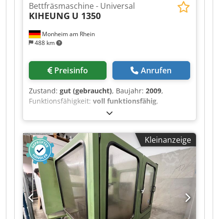
Bettfräsmaschine - Universal
KIHEUNG
U 1350
Monheim am Rhein
488 km
Preisinfo
Anrufen
Zustand:
gut (gebraucht)
, Baujahr:
2009
,
Funktionsfähigkeit:
voll funktionsfähig
,
Technische Details x-Weg 4000 mm y-Weg 1350
mm z-Weg (Vert.) 1600 mm Steuerung
Heidenhain iTNC 530 Tischfläche 4200 x 1150
Kleinanzeige
mm Tischbelastung 13 t Werkzeugaufnahme ISO
50 Spindeldrehzahlen - stufenlos 0 - 3000 U/min
Getriebestufen 2 Spindelantrieb 28/38 kW
Vorschubbereich 5000 mm/min Eilgang (X/Y) 12
m/min Eilgang (Z) 10 m/min Maschinengewicht
ca. 37 t Raumbedarf ca. 12,9 x 6,53 x 3,79 m
Zusatzinformationen Im Januar und Oktober
2025 wurde der Fräskopf für insgesamt 51.000,-