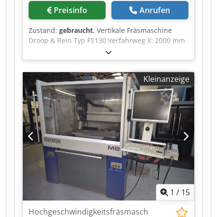
Preisinfo
Anrufen
Zustand:
gebraucht
, Vertikale Fräsmaschine
Droop & Rein Typ FS130 Verfahrweg X: 2000 mm
Verfahrweg Y: 1000 mm Verfahrweg Z: 1000 mm
Spindel SA 50 Sensibler Spindelausgang: 200
mm Drehzahl: von 31,5 bis 1600 U/min
Kleinanzeige
Tischgröße: 2400 x 1070 mm Ausladung: 950 mm
Schwenkkopf Spindelmotor: 22 kW Dcjdpozmx
Tyefx Airok Maßstab HEIDENHAIN 3 Achsen
Baujahr: 1976 Neue Schalttafel im Jahr 2006
Spannung: 380 V Breite: 3500 mm Tiefe: 4700
mm Gesamthöhe: 4500 mm Gewicht: 26 T
1
/
15
Hochgeschwindigkeitsfräsmasch