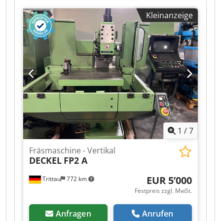
Zustand und kann nach Terminvereinbarung
Kleinanzeige
unter Strom besichtigt werden. Zubehör,
abgebildete Werkzeuge und Spannmittel
gehören nur zum Lieferumfang wenn dies in
den Zusatzinformationen vermerkt ist. Dcjdpfx
Aijzq Hllsrsk Aenderungen und Irrtuemer in den
technischen Daten und Angaben sowie
Zwischenverkauf vorbehalten!
1
/
7
Fräsmaschine - Vertikal
DECKEL
FP2 A
EUR 5’000
Trittau
772 km
Festpreis zzgl. MwSt.
Anfragen
Anrufen