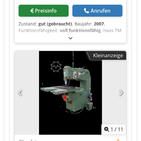
Preisinfo
Anrufen
Zustand:
gut (gebraucht)
, Baujahr:
2007
,
Funktionsfähigkeit:
voll funktionsfähig
, Haas TM
1 HE vertikal Fräsmaschine, Baujahr 2007,
Steuerung Haas CNC, Dsdpfx Aiozh Unporock
Verfahrweg X/Y/Z 762/305/534 mm, Tischgrösse
Kleinanzeige
1213 x 267 mm, Spindeldrehzahl bis 4.000
U/min, Aufnahme BT 40,
1
/
11