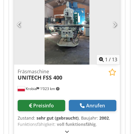
Besichtigung in Riga, Lettland, bereit. Die
Maschine ist aktuell unter Strom und kann nach
Terminvereinbarung besichtigt werden.
Dcjdpfxezfgmxs Airok Zusätzliche Fotos und
technische Informationen sind auf Anfrage
erhältlich.
1
/
13
Fräsmaschine
UNITECH
FSS 400
Krobia
1’023 km
Preisinfo
Anrufen
Zustand:
sehr gut (gebraucht)
, Baujahr:
2002
,
Funktionsfähigkeit:
voll funktionsfähig
,
Verfahrweg X-Achse:
1’320 mm
, Verfahrweg Y-