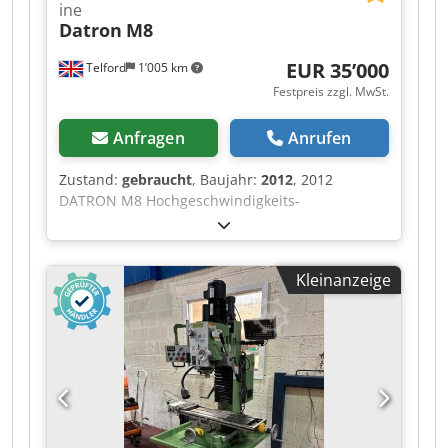
ine
Datron
M8
EUR 35’000
Telford
1’005 km
Festpreis zzgl. MwSt.
Anfragen
Anrufen
Zustand:
gebraucht
, Baujahr:
2012
, 2012
DATRON M8 Hochgeschwindigkeits-
Bearbeitungszentrum – Hochgeschwindigkeits-
Präzisionsfräsen für Aluminium, Kunststoffe und
Verbundwerkstoffe. Die 2012 DATRON M8 ist ein
Kleinanzeige
speziell konstruiertes Hochgeschwindigkeits-
Bearbeitungszentrum, das für Hersteller
entwickelt wurde, die außergewöhnliche
Oberflächengüten, kurze Bearbeitungszeiten
und höchste Präzision erwarten. Im Gegensatz
zu herkömmlichen vertikalen
Bearbeitungszentren (VMCs) wurde die DATRON
M8 speziell für die