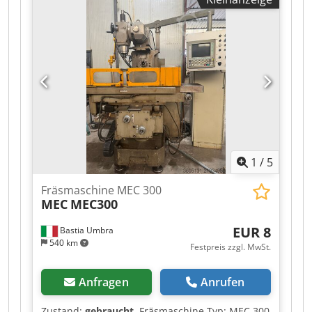
mm Querweg: 300 mm Vertikalweg: 405 mm
Pinolenweg: 125 mm Pinolenvorschübe: 0,045-
0,086 mm/U Pinolendurchmesser: 86 mm
Pinolenkegel: R8 Spindelmotor: 2,2 kW
Spindeldrehzahlen (stufenlos): 50-3500 U/min
Gewicht: 1.200 kg Maschine in metrischer
Ausführung AUSSTATTUNG DER MASCHINE Sino
3-Achsen-Digitalanzeige (DRO) Längsvorschub
elektrisch Zentralisierte Einpunkt-Schmierung
Halogen-Arbeitsleuchte (Niederspannung)
Spindelschutz Kühlsystem
1
/
5
Fräsmaschine MEC 300
MEC
MEC300
EUR 8
Bastia Umbra
540 km
Festpreis zzgl. MwSt.
Anfragen
Anrufen
Zustand:
gebraucht
, Fräsmaschine Typ: MEC 300