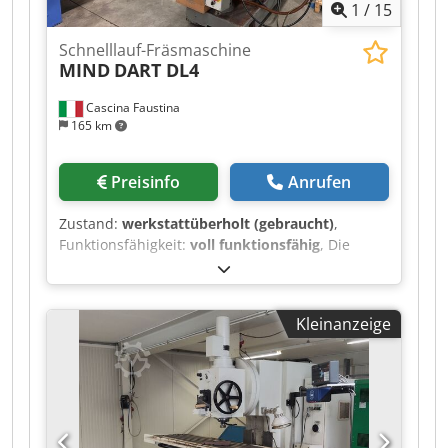
1
/
15
Schnelllauf-Fräsmaschine
MIND
DART DL4
Cascina Faustina
165 km
Preisinfo
Anrufen
Zustand:
werkstattüberholt (gebraucht)
,
Funktionsfähigkeit:
voll funktionsfähig
, Die
gebrauchte, schnelllaufende Fräsmaschine
MIND DART DL4 ist besonders gut für
Werkzeugbauarbeiten geeignet, da sie über
Kleinanzeige
einen schwenkbaren Fräskopf und die
Möglichkeit verfügt, eine Drehvorrichtung (auch
mit automatischer Absenkung) mit
automatischer Schmierung der Führungen zu
verwenden. Dedpfx Aeznvmyoirjck Ausgestattet
mit unabhängigen, automatischen Vorschüben,