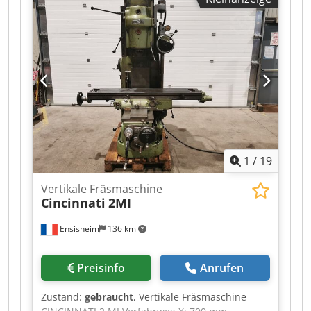
Vorschublänge Z-Achse:
400 mm
,
Gesamtgewicht:
4’100 kg
, Zum Verkauf steht
eine UNITECH Fräsmaschine FSS 400. So, wie auf
den Fotos zu sehen. Die Maschine ist gebraucht,
allerdings ist die Vorschubkupplung defekt, und
müsste erneut bzw. repariert werden. Als
Steuerung wurde bereits eine Siemens S7
eingebaut. Werkzeugaufnahme: SK50
Tischgröße: 1600 x 400 mm Dcjdpfx Aieznaqijrek
Die Abholung / Verladung muss vom Kunden
organisiert und bezahlt werden.
1
/
19
Vertikale Fräsmaschine
Cincinnati
2MI
Ensisheim
136 km
Preisinfo
Anrufen
Zustand:
gebraucht
, Vertikale Fräsmaschine