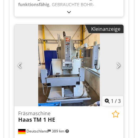
Informationen zu dieser Maschine,
funktionsfähig
, GEBRAUCHTE BOHR-
einschließlich Spezifikationen,
FRÄSMASCHINE VON FERVI, SPINDELBOHRUNG
Werkzeugausstattung, Inspektionsberichten und
32 MM, MIT KREUZTISCH. Dcodszky Dbepfx Airok
Verfügbarkeit, kontaktieren Sie noch heute Swiss
CNC Ltd.
Kleinanzeige
1
/
3
Fräsmaschine
Haas
TM 1 HE
Deutschland
389 km