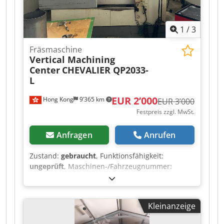
1
/
3
Fräsmaschine
Vertical Machining
Center
CHEVALIER QP2033-
L
EUR 2’000
Hong Kong
9’365 km
EUR 3’000
Festpreis zzgl. MwSt.
Anfragen
Anrufen
Zustand:
gebraucht
, Funktionsfähigkeit:
ungeprüft
, Maschinen-/Fahrzeugnummer:
ML944E08
, Spindeldrehzahl (max.):
8’000 U/min
,
Art des Eingangsstroms:
Drehstrom
,
Gesamtgewicht:
5’500 kg
, Eingangsspannung:
Kleinanzeige
400 V
, CHEVALIER QP2033-L Vertikal-
Bearbeitungszentrum. Die Maschine steht zur