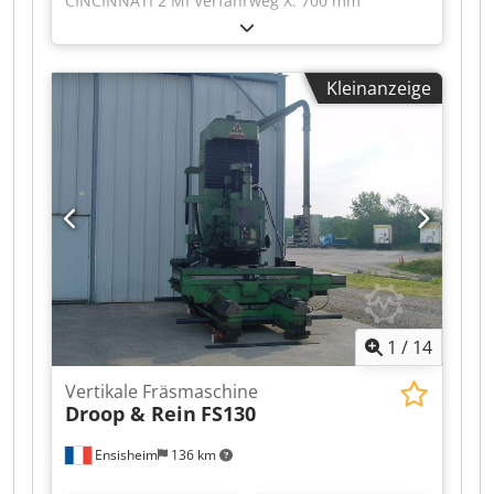
CINCINNATI 2 MI Verfahrweg X: 700 mm
Verfahrweg Y: 250 mm Verfahrweg Z: 330 mm
Dsdpfxszmx T Te Airjck Spindel: SA 50
Spindeldrehzahl: von 25 bis 1500 U/min
Kleinanzeige
Tischgröße: 1380 x 250 mm Schlittenspindelweg
100 mm Motor 5 CV Vorschub automatisch X - Y
Manuelle Kopfabsenkung (automatisch nicht in
Betrieb) Spannung: 380 V Breite: 1800 mm Tiefe:
1800 mm Gesamthöhe: 2000 mm Gewicht: ca. 2,5
t
1
/
14
Vertikale Fräsmaschine
Droop & Rein
FS130
Ensisheim
136 km