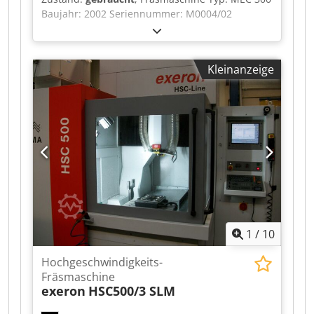
Baujahr: 2002 Seriennummer: M0004/02
Steuerung: Selca s3045 Dsdpfx Aey Sp Nrsireck
Kleinanzeige
1
/
10
Hochgeschwindigkeits-
Fräsmaschine
exeron
HSC500/3 SLM