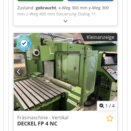
Zustand:
gebraucht
, x-Weg 300 mm y-Weg 300
mm z-Weg 400 mm Steuerung Dialog 11
Drehzahlbereich - Hauptspindel 40 - 4000 min/-1
Werkzeugaufnahme SK 40 Dcodpfezq Hlfox Airok
schwenkbar +/- 90 ° Pinolenhub 80 mm Die
Kleinanzeige
Maschine befindet sich unserer Einschätzung
nach in einem sehr guten gebrauchten Zustand
und kann nach Terminvereinbarung unter Strom
besichtigt werden. Zubehör: - Kabine Zubehör,
abgebildete Werkzeuge und Spannmittel
gehören nur zum Lieferumfang wenn dies in
den Zusatzinformationen vermerkt ist.
Aenderungen und Irrtuemer in den technischen
Daten und Angaben sowie Zwischenverkauf
vorbehalten!
1
/
4
Fräsmaschine - Vertikal
DECKEL
FP 4 NC