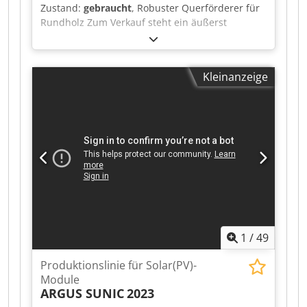
Zustand:
gebraucht
, Robuster Querförderer für
Rundholz Zum Verkauf steht ein äußerst
robuster Querförderer für Baumstämme aus
einem professionellen Sägewerksbetrieb.
Ausstattung: Schwere Industrieausführung
Kleinanzeige
Doppelte Kettenförderung Kurze Förderstrecke
Schneller und zuverlässiger Transport von
Rundholz zum Stammwagen Massive und
langlebige Stahlkonstruktion Cedpfxjzq T Ado
Adwsha Sofort verfügbar Die Anlage befindet
sich in einem guten, funktionsfähigen Zustand
und kann nach Terminvereinbarung unter Strom
besichtigt werden. Bitte unterbreiten Sie uns ein
faires und realistisches Angebot.
1
/
49
Produktionslinie für Solar(PV)-
Module
ARGUS SUNIC
2023