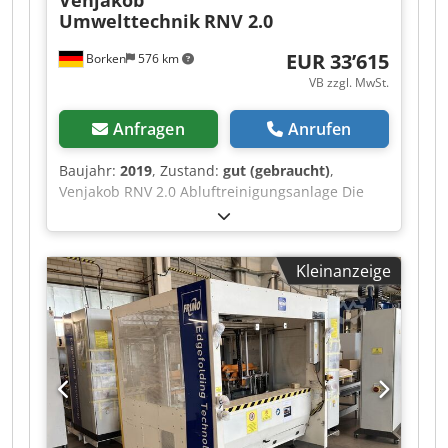
Umwelttechnik
RNV 2.0
EUR 33’615
Borken
576 km
VB zzgl. MwSt.
Anfragen
Anrufen
Baujahr:
2019
, Zustand:
gut (gebraucht)
,
Venjakob RNV 2.0 Abluftreinigungsanlage Die
Anlage verbrennt gasförmige Schadstoffe und
Gerüche aus der Produktionsabluft, um saubere
Luft in die Umwelt abzugeben. Absaugung:
Kleinanzeige
Lösemittelhaltige oder geruchsbelastete
Prozessluft (z. B. aus Lackieranlagen, der
chemischen Industrie oder Druckereien) wird in
die Anlage geleitet. Vorwärmung: Die belastete
Luft strömt durch interne keramische
Wärmespeicher und wird extrem stark erhitzt.
Chjdpszrl Ibjfx Adwea Verbrennung (Oxidation):
In der Brennkammer zündet der Erdgaseinzug
(der Stützbrenner) die Luft. Bei einer