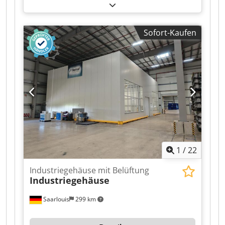
Geeignet für den Fanuc M900iB/280L-Roboter
Gesamtabmessungen: ca. 940 x 810 x 660 mm
Cjdpfx Adszilrhewsha
Sofort-Kaufen
1
/
22
Industriegehäuse mit Belüftung
Industriegehäuse
Saarlouis
299 km