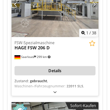
1
/
38
FSW-Spezialmaschine
HAGE
FSW 206 D
Saarlouis
299 km
Details
Zustand:
gebraucht
,
Maschinen-/Fahrzeugnummer:
22011 SLS
,
Baujahr:
2023
, Laser Data Marking Laser
Manufacturer: Keyence Model: MD-X2520A Laser
type: YVO₄ laser Laser class: 4 Wavelength: 1063
Sofort-Kaufen
nm Output power: 25 W Laser Position Detection