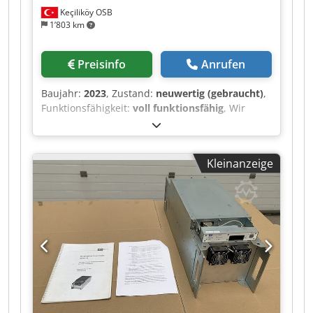
Keçiliköy OSB
1’803 km
Preisinfo
Anrufen
Baujahr:
2023
, Zustand:
neuwertig (gebraucht)
,
Funktionsfähigkeit:
voll funktionsfähig
, Wir
bieten diese neue PRODUKTIONSLINIE FÜR
SOLARE PHOTOVOLTAIK-MODULE an, Baujahr
2023. Es handelt sich um eine Produktionsanlage
Kleinanzeige
für Solarmodule, die sowohl PERC- als auch
TOPCon-Solarzellen verarbeiten und eine breite
Palette beliebter PV-Module herstellen kann, die
derzeit auf dem Markt gefragt sind. Die
vollständig automatisierte Produktionslinie hat
eine jährliche Kapazität von 250 MW und kann
verschiedene Modulkonfigurationen herstellen,
darunter 450-W-, 585-W- und 630-W-Module mit
TOPCon-16BB-Technologie, erhältlich mit
schwarzem Rahmen und schwarzer