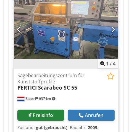
wir keine Verwendung für diese Maschine mehr
haben. Lieferbedienungen: Selbstabholung in
Königsbach-Stein
1
/
4
Sägebearbeitungszentrum für
Kunststoffprofile
PERTICI
Scarabeo SC 55
Baarn
637 km
Preisinfo
Anrufen
Zustand:
gut (gebraucht)
, Baujahr:
2009
,