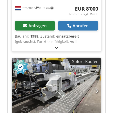
EUR 8’000
Streefkerk
619 km
Festpreis zzgl. MwSt.
Anfragen
Anrufen
Baujahr:
1988
, Zustand:
einsatzbereit
(gebraucht)
, Funktionsfähigkeit:
voll
funktionsfähig
, Maschinen-/Fahrzeugnummer:
M8298
, Bandsäge, Messersäge für weiche
Materialien. Die Maschine hat einen Ausladung
Sofort-Kaufen
von 1260 mm Cedezivv Depfx Adwoha
Schnittlänge ca. 2300 mm Schnitthöhe ca. 900
mm