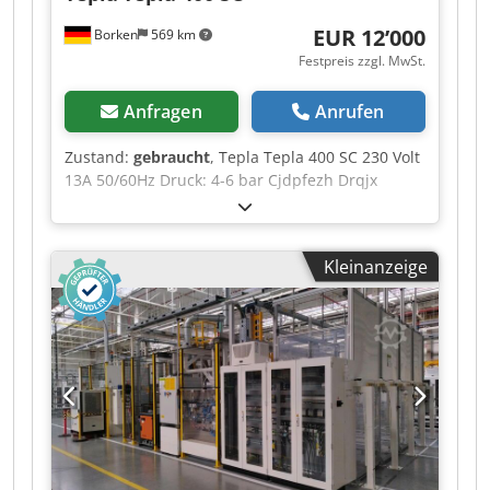
EUR 12’000
Borken
569 km
Festpreis zzgl. MwSt.
Anfragen
Anrufen
Zustand:
gebraucht
, Tepla Tepla 400 SC 230 Volt
13A 50/60Hz Druck: 4-6 bar Cjdpfezh Drqjx
Adwjha Lieferumfang: (Siehe Bilder) Weitere
Fragen können wir gerne am Telefon für Sie
beantworten. Schriftliche Bestellung möglich per
Kleinanzeige
Email oder Fax