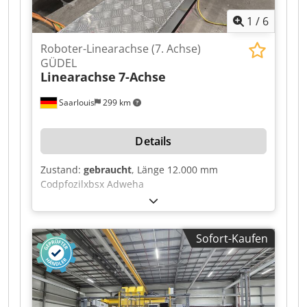
1
/
6
Roboter-Linearachse (7. Achse)
GÜDEL
Linearachse
7-Achse
Saarlouis
299 km
Details
Zustand:
gebraucht
, Länge 12.000 mm
Codpfozilxbsx Adweha
Sofort-Kaufen