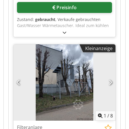
Preisinfo
Zustand:
gebraucht
, Verkaufe gebrauchten
Gast/Wasser Wärmetauscher. Ideal zum kühlen
von Holzgas oder anderen Gasen. Komplett aus
Edelstahl. Chjdozlhfcopfx Adwoa
Kleinanzeige
1
/
8
Filteranlage