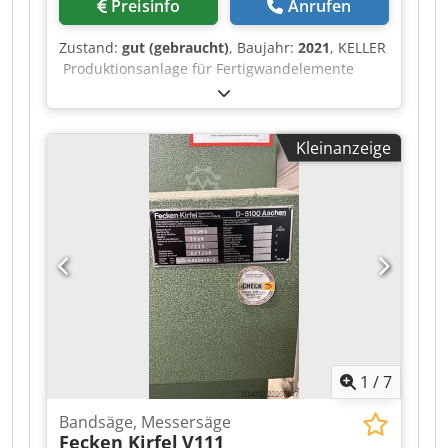
Preisinfo
Anrufen
Zustand:
gut (gebraucht)
, Baujahr:
2021
, KELLER
Produktionsanlage für Fertigwandelemente
Vollautomatische Produktionsanlage zur
Herstellung von Fertigwandelementen aus
Leichtbetonsteinen. Baujahr 2021 Anlage
Kleinanzeige
bestehend aus: Entpacker und Steinbeschicker
Lagenbildung mit Seitenschiebern
Mörtelmischer und Auftragsystem Speicher- und
Pufferzone der fertigen Wandelemente
Endkontrolle und Palettierung der Fertigbauteile
Steinmaße 15 - 36,5 cm Output ca. 400 - 480 qm
/ 8h Cjdpsziwpljfx Adwoha Wandlänge max. 6,5
m / min. 1,5 m Wandhöhe max. 3,5 m / min. 4
Steine Anlage ist sofort verfügbar. Standort
Deutschland.
1
/
7
Bandsäge, Messersäge
Fecken Kirfel
V111