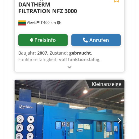
DANTHERM
FILTRATION
NFZ 3000
Vievis
1’460 km
Preisinfo
Anrufen
Baujahr:
2007
, Zustand:
gebraucht
,
Funktionsfähigkeit:
voll funktionsfähig
,
DANTHERM NFZ 3000 (Baujahr 2007) Zu
verkaufen: Zuverlässige und leistungsstarke
Staubabsaugungsanlage (Luftfilteranlage),
Kleinanzeige
geeignet für die Holzbearbeitung,
Möbelherstellung und andere industrielle
Anwendungen. Technische Daten: Csdpfxezlgm
Eo Adwoha Filterfläche: ca. 150 m² Modell: NFZ
3000 Baujahr: 2007 Auffangbeutel: 6 Stück
Ventilatoren: 3 Stück (3 Sektionen)
Luftfördermenge: ca. 9.000 m³/h
Anschlussdurchmesser: Ø 630 mm
Abmessungen: Länge: 3.600 mm Breite: 2.400