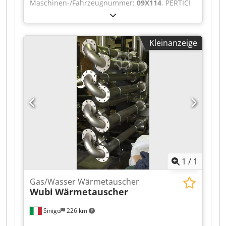
Maschinen-/Fahrzeugnummer:
09X114
, PERTICI
Sägezentrum für Kunststoffprofile Scarabeo SC
55. Ohne Absauganlage. Chjdpfxjzlym Es Adwja
Kleinanzeige
1
/
1
Gas/Wasser Wärmetauscher
Wubi
Wärmetauscher
Sinigo
226 km