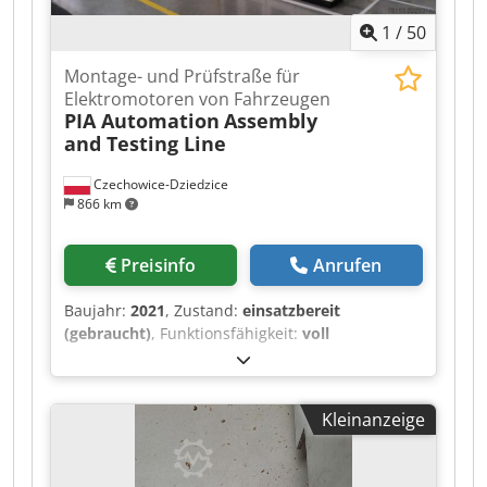
1
/
50
Montage- und Prüfstraße für
Elektromotoren von Fahrzeugen
PIA Automation
Assembly
and Testing Line
Czechowice-Dziedzice
866 km
Preisinfo
Anrufen
Baujahr:
2021
, Zustand:
einsatzbereit
(gebraucht)
, Funktionsfähigkeit:
voll
funktionsfähig
, EV-Motorenmontage- und
Prüflinie (2021) Konzipiert für die Produktion von
EV-Motoren im Leistungsbereich von 180–300 kW
Kleinanzeige
Umfasst manuelle, halbautomatische und
vollautomatische Abläufe Taktzeit: 86 s Stationen
und Ausrüstung Komponentenbeladung - KUKA