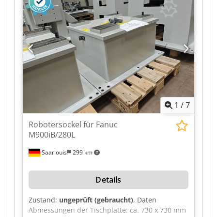
Laser type: Semiconductor laser Laser class: 3R
Csdpszilv Hefx Adwjha Wavelength: 683 nm
Output power: 5.0 mW Guide Laser / Distance
Indicator Laser type: Semiconductor laser Laser
class: 2 Wavelength: 655 nm Output power: 1.0
mW Electrical Data Nominal voltage: 400 VAC
Frequency: 50 Hz Control voltage: 24 VDC
Nominal current: 23 A Power: 15 kW Back-up
fuse: 50 A Diversity factor: 0.9 Power supply: 3×
400 V + PE
1
/
7
Robotersockel für Fanuc
M900iB/280L
Saarlouis
299 km
Details
Zustand:
ungeprüft (gebraucht)
, Daten
Abmessungen der Tischplatte: ca. 730 x 730 mm