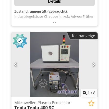
Details
Zustand:
ungeprüft (gebraucht)
,
Industriegehäuse Chedpozilmxsfx Adwea Früher
als Messraum genutzt Vollständig gekapseltes
Industriegehäuse Abmessungen Rolltor ca. 3500
× 2960 × 2960 mm Vollständige Einfassung ca.
Kleinanzeige
22.000 × 15.000 × 9.000 mm Hebezeuge ABUS-
Laufkran Tragkraft: 1 Tonne Lüftungs- und
Klimaanlage 2 Außengeräte von Mitsubishi
Electric Mitsubishi Block 1 Typ: PUZ-M125VKA2
Baujahr: 2022 Mitsubishi Block 2 Typ: PUZ-
M125VKA2 Baujahr: 2022
1
/
8
Mikrowellen Plasma Processor
Tepla
Tepla 400 SC