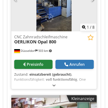
Ipfjfkof
1
/
8
CNC Zahnradschleifmaschine
OERLIKON
Opal 800
Düsseldorf
503 km
Preisinfo
Anrufen
Zustand:
einsatzbereit (gebraucht)
,
Funktionsfähigkeit:
voll funktionsfähig
, One
used CNC Gear grinding machine OERLIKON
Opal 800 Kopfkreis- Durchmesser max. 1000mm
Fusskreisdurchmesser min 40mm Modul Min. 1
Kleinanzeige
Modul Max. 16 Zähnezahl 999 Csdpfx Afoyucd
Hjkjrf Zahnradbreite Max. 630 mm Opal grinding