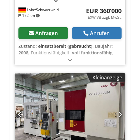
EUR 360’000
Lahr/Schwarzwald
172 km
EXW VB zzgl. MwSt.
Anfragen
Anrufen
Zustand:
einsatzbereit (gebraucht)
, Baujahr:
2008
, Funktionsfähigkeit:
voll funktionsfähig
,
Werkstückgewicht (max.):
500 kg
, Die HAAS
Multigrind CB ist eine universelle
Multifunktionsschleifmaschine, die zur
Kleinanzeige
Schleifbearbeitung von
Verzahnungswerkzeugen, Evolventen Profilen,
Keilwellenprofilen konzipiert wurde und ist
aufgrund ihrer großen Achs Wege von 700 x 410
x 500 Millimetern, ihrer Stabilität, ihrer
Spindelleistung von 30 KW und eines hohen
Vorschubs von 30 Metern pro Minute für
individuelle Schleifaufgaben bestens gerüstet.
Technische Daten Durchmesser: 500 mm
Achswege: X 700, Y 410, Z 500 mm