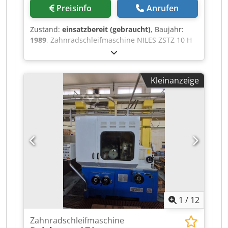
Preisinfo
Anrufen
Zustand:
einsatzbereit (gebraucht)
, Baujahr:
1989
, Zahnradschleifmaschine NILES ZSTZ 10 H
Tischdurchmesser: 1000 mm Max.
Bearbeitungsdurchmesser: 1250 mm Modul: -
Min.: 2 Codpfjzk E U Eex Afkjrf - Max.: 25 Max.
Kleinanzeige
Schraubenwinkel: 45 Grad Max.
Werkstückgewicht: 4000 kg Anzahl der Zähne:
10-250 mm Abmessungen: 7700 x 4540 x 3320
mm Maschinengewicht: 30 Tonnen Satz von
Wechselzahnrädern ist verfügbar. Video der
Maschine in Betrieb verfügbar!
1
/
12
Zahnradschleifmaschine