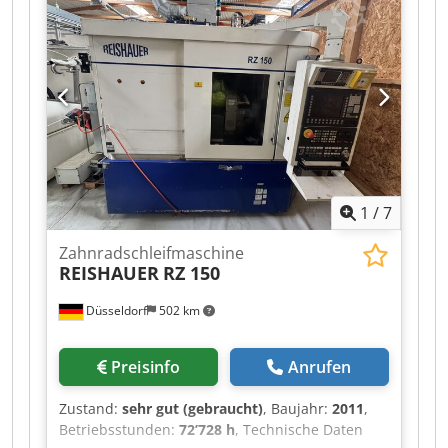
350 mm Schleifscheibenbreite 84 - 104
Maschinengewicht ca. 5,1 t Cedpszd Hgijfx Afksrf
Raumbedarf ca. 4,5 x 6,0 x 2,3 m
1
/
7
Zahnradschleifmaschine
REISHAUER
RZ 150
Düsseldorf
502 km
Preisinfo
Anrufen
Zustand:
sehr gut (gebraucht)
, Baujahr:
2011
,
Betriebsstunden:
72’728 h
, Technische Daten