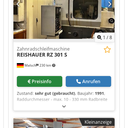
1
/
8
Zahnradschleifmaschine
REISHAUER
RZ 301 S
Malsch
230 km
Preisinfo
Anrufen
Zustand:
sehr gut (gebraucht)
, Baujahr:
1991
,
Raddurchmesser - max. 10 - 330 mm Radbreite
180 mm Modul - max. 7 Modul - min. 0,5
Einspannlänge 420 mm Zähnezahl 10 - 600
Schrägungswinkel - max. +/- 45 ° Drehzahl 1100 -
Kleinanzeige
1900 U/min Schleifscheibendurchmesser 280 -