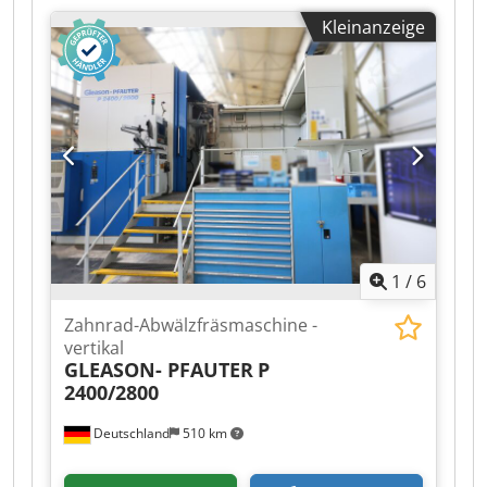
Maschinengewicht ca. 120 kg Raumbedarf ca.
Kleinanzeige
0,6x0,6x0,75 m Maschine ist zum Schleifen von
kleinen Kegelrädern / geradeverzahnt. Zum
Fräsen der Kegelräder wird die Mikron 102.01
verwendet.
1
/
6
Zahnrad-Abwälzfräsmaschine -
vertikal
GLEASON- PFAUTER
P
2400/2800
Deutschland
510 km