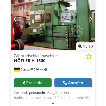
wheel and Diamond disc Possible only single
profile grinding, see photo.
1
/
10
Zahnradschleifmaschine
HÖFLER
H 1500
Dorsten
546 km
Preisinfo
Anrufen
Zustand:
gebraucht
, Baujahr:
1983
,
Raddurchmesser - max. 1500 mm Radbreite 550
mm Modul - max. 25 Modul - min. 2