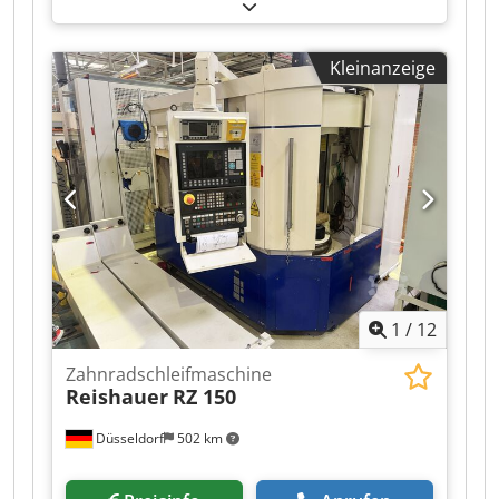
werden ausschließlich per E-Mail versendet.
Cjdpfx Ajzav Nmsfkerf
Kleinanzeige
1
/
12
Zahnradschleifmaschine
Reishauer
RZ 150
Düsseldorf
502 km