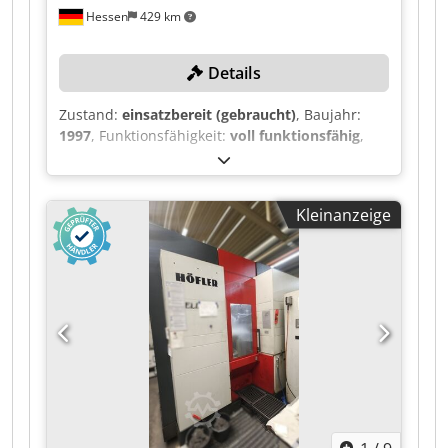
Hessen
429 km
Details
Zustand:
einsatzbereit (gebraucht)
, Baujahr:
1997
, Funktionsfähigkeit:
voll funktionsfähig
,
Maschinen-/Fahrzeugnummer:
73866
,
Werkstückgewicht (max.):
60 kg
, Drehzahl (max.):
2’300 U/min
, Gesamtgewicht:
5’000 kg
,
Kleinanzeige
TECHNISCHE DETAILS Modul, max.: 7
Schleifschnecken-Durchmesser: 280-350 mm
Schleifschnecken-Breite: 84-104 mm Drehzahl
Schleifschnecke (Schleifen): 1.100–2.300 U/min
Crsdpfxjxvrzie Afkjf Drehzahl Schleifschnecke
(Profilieren): 50–95 U/min Zähnezahl, min.: 6
Zähnezahl, max.: 600 Größter zulässiger
Kopfkreisdurchmesser: 360 mm Maximales
Werkstückgewicht: 60 kg Maximaler Schleifhub:
175 mm Werkstück-Drehzahl (Schleifen): max.
250 U/min MASCHINEN-DETAILS