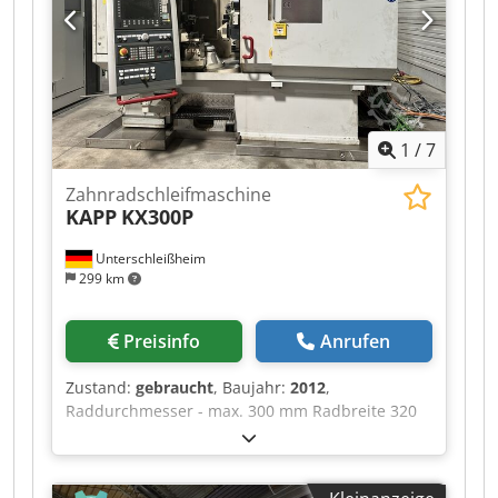
Schleifscheiben
1
/
7
Zahnradschleifmaschine
KAPP
KX300P
Unterschleißheim
299 km
Preisinfo
Anrufen
Zustand:
gebraucht
, Baujahr:
2012
,
Raddurchmesser - max. 300 mm Radbreite 320
mm Modul - max. 10 Modul - min. 0,5
Schrägungswinkel - max. 45 ° Frequenz 50 Hz
Spannung 400 V Cedsx R U Haopfx Afkjrf