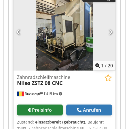
1
/
20
Zahnradschleifmaschine
Niles
ZSTZ 08 CNC
București
1’415 km
Preisinfo
Anrufen
Zustand:
einsatzbereit (gebraucht)
, Baujahr:
1989
, • Zahnradschleifmaschine NILES ZSTZ 08