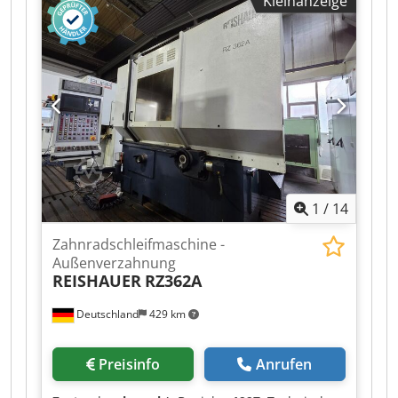
Kleinanzeige
Hauptsicherung 125 A x-Achse 270 mm y-Achse
250 mm z-Achse 320 mm A - Achse +/- 45 ° B -
Achse 360 ° C - Achse 360 °
Gesamtleistungsbedarf 89 kW
Maschinengewicht ca. 23,5 t Raumbedarf ca.
11,2 x 5,5 x 2,9 m automatisiert
Ölschleuderstation EWAB Werkstückspeicher
Hoffmann Kühlmittel-Filteranlage HSF 100 SE/K
Minimax Feuerlöschanlage W+W Luftfiltersystem
Promot Automation "Cellmaster" (3 Zellen) Bj.
2019
1
/
14
Zahnradschleifmaschine -
Außenverzahnung
REISHAUER
RZ362A
Deutschland
429 km
Preisinfo
Anrufen