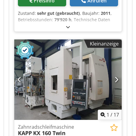
Preisinfo
Anrufen
Zustand:
sehr gut (gebraucht)
, Baujahr:
2011
,
Betriebsstunden:
79’920 h
, Technische Daten
werden per E-Mail zugesandt. Crsdszav Ipepfx
Afksf
Kleinanzeige
1
/
17
Zahnradschleifmaschine
KAPP
KX 160 Twin