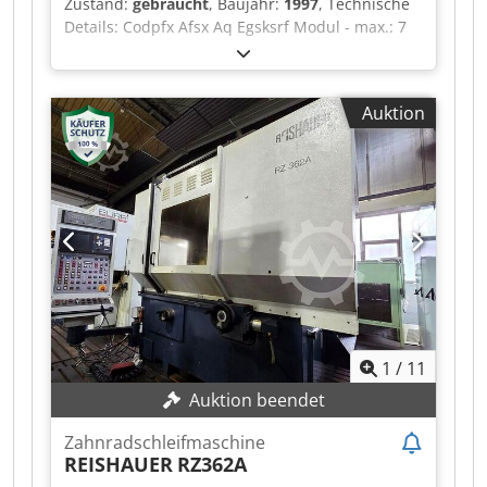
Zustand:
gebraucht
, Baujahr:
1997
, Technische
Details: Codpfx Afsx Aq Egsksrf Modul - max.: 7
Maschinengewicht ca.: 5 t Schleifschnecken -
Durchmesser: 280-350 mm Schleifschnecken-
Breite: 84-104 mm Zähnezahl - min.: 6 Zähnezahl
Auktion
- max.: 600 Größter zulässiger
Kopfkreisdurchmesser: 360 mm max.
Werkstückgewicht: 60 kg ohne Filter mit
Hydraulikölkühlung und Schleifölrückfürung *
1
/
11
Auktion beendet
Zahnradschleifmaschine
REISHAUER
RZ362A