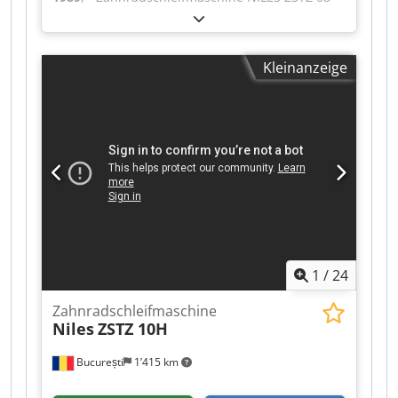
CNC • CNC: Fanuc 180i-M • Minimales/maximales
Modul: 2/14 • Maximaler Schleifdurchmesser:
800 mm • Maximaler Schleifdurchmesser ohne
Kleinanzeige
Mitlaufspindel: 1000 mm • Minimaler
Schleifdurchmesser: 50 mm •
Schleifspindeldrehzahl: 2450 U/min • Maximaler
Spiralwinkel: 45° • Durchmesser des
Drehtisches: 630 mm Ein Satz von
Wechselrädern ist verfügbar. Csdpfxozk Hfre
Afksrf
1
/
24
Zahnradschleifmaschine
Niles
ZSTZ 10H
București
1’415 km