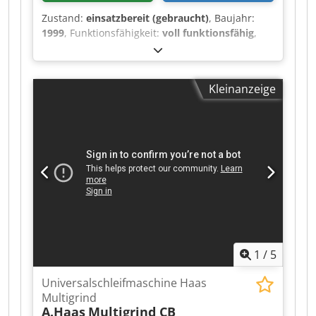
Zustand:
einsatzbereit (gebraucht)
, Baujahr:
1999
, Funktionsfähigkeit:
voll funktionsfähig
,
Schleifschneckenabmessungen: Min/Max.
Aussendurchmesser 280/350 mm Breite 84/104
mm Max. Teilung mit Einschränkungen MOD 8.0
Kleinanzeige
(DP 3,2) Gangzahl: mit Einschränkungen bis 3
Max. nutzbare Breite ( Shiftweg) 90 mm
Detaillierte technische Informationen
entnehmen Sie bitte der beiliegenden PDF-Datei.
Credoyfnlkopfx Afkjf Zubehör: Einige
Diamantscheiben Fässler Abrichtgerät
Schleifsteine Turbo separator
1
/
5
Universalschleifmaschine Haas
Multigrind
A.Haas
Multigrind CB