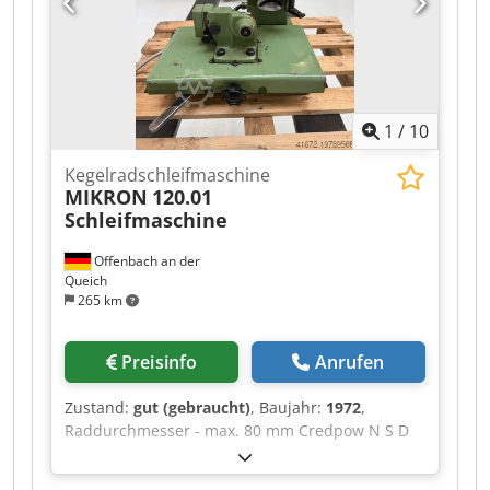
Zubehör: Schleifscheiben Ø400mm incl
Schleifscheibenflansche 1 Diamantabrichtrolle
Fabr. Dr. Kaiser Ø160mm Gegenhalterspitze
Schaltschrank: Breite 70cm x Länge 280cm x
Höhe 220cm Maschine Breite 220cm x Länge
1
/
10
370cm x Höhe 300cm Kühlmittelanlage: Breite
170cm x Länge 240cm x Höhe 250cm
Kegelradschleifmaschine
MIKRON
120.01
Schleifmaschine
Offenbach an der
Queich
265 km
Preisinfo
Anrufen
Zustand:
gut (gebraucht)
, Baujahr:
1972
,
Raddurchmesser - max. 80 mm Credpow N S D
Ssfx Afkjf Radbreite 60 mm Modul - max. 3
Modul - min. 0,1 Gesamtleistungsbedarf 0,4 kW