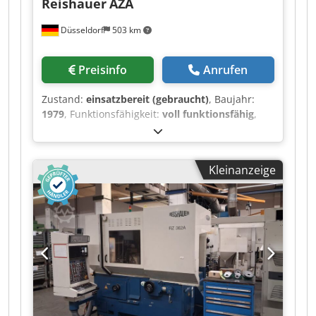
Reishauer
AZA
Düsseldorf
503 km
Preisinfo
Anrufen
Zustand:
einsatzbereit (gebraucht)
, Baujahr:
1979
, Funktionsfähigkeit:
voll funktionsfähig
,
Max gear Diameter 330 mm Max Module 6
Crodjzh H R Nspfx Afkof Wheel width 180 mm
Min. Modul 0,5 Machine weight 5500 kg
Kleinanzeige
Accessories available see on photo