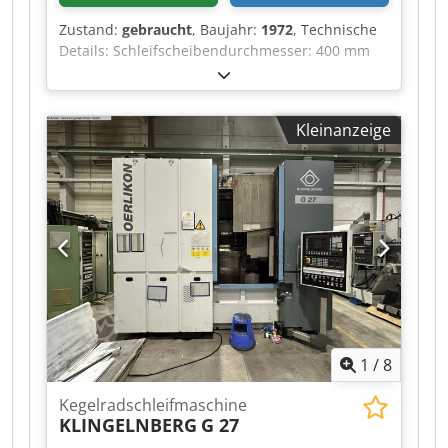
Zustand:
gebraucht
, Baujahr:
1972
, Technische
Details: Schleifscheibendurchmesser: 400 mm
Gesamtleistungsbedarf: 3 kW Cjdpewi Ni Tjfx
Afkorf Maschinengewicht ca.: 1,5 t Raumbedarf
ca.: 1,5 x 1,4 x 1,3 m Profiliermaschine für
Kleinanzeige
Zahnräder REISHAUER AM Schleifscheiben-
Breite max. 104 mm Schleifscheiben-
Durchmesser max. 400 mm Modul - max. 7
Modul - min. 0,5 Eingriffswinkel 10 - 30 °
Schleifschnecken-Durchmesser 270 - 400 mm
Schleifschnecken-Breite max. 62/84/104 mm
Schleifschneckendrehzahlen: beim Profilieren
18/35/70 U/min elektr. Ausführung -
Spannung/Frequenz 380 / 50 V/Hz Längsweg der
Abrichtvorrichtung 156 mm *
1
/
8
Kegelradschleifmaschine
KLINGELNBERG
G 27