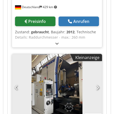
Deutschland
429 km
Preisinfo
Anrufen
Zustand:
gebraucht
, Baujahr:
2012
, Technische
Details: Raddurchmesser - max.: 260 mm
Radbreite: 320 mm Modul - max.: 5 Cedpfoy
Amllsx Afkjrf Maschinengewicht ca.: 21 t
Raumbedarf ca.: 8,71 x 5,97 x 3,49 m
Kleinanzeige
Zähnezahlbereich: 1...999 Schrägungswinkel
max.: +45/-45 ° Steigung min.: 0,1 mm Steigung
max.: 1000 mm X-Achse: 345 mm y-Achse: 250
mm Z-Achse: 320 mm b-Achse: 360 ° c-Achse:
360 °