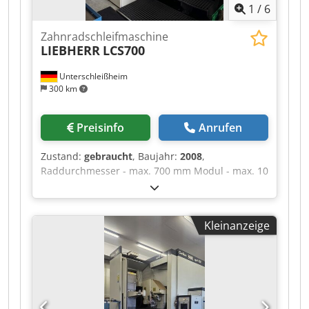
1
/
6
Zahnradschleifmaschine
LIEBHERR
LCS700
Unterschleißheim
300 km
Preisinfo
Anrufen
Zustand:
gebraucht
, Baujahr:
2008
,
Raddurchmesser - max. 700 mm Modul - max. 10
(18) Modul - min. 1 Tischdurchmesser 530 mm
Tischdrehzahl max. 350 1/min Achsabstand 50 -
680 0 Werkstückgewicht 4.000 kg Axialweg 1.000
Kleinanzeige
mm Tangentialverstellung 300 mm
Schwenkwinkel max. + / - 45 Grad
Antriebsleistung 32 kW Spindeldrehzahlen 3.500
- 12.000 U/min Werkzeugdurchmesser 320 mm
Gesamtleistungsbedarf 80 kW
Maschinengewicht ca. 25,00 t Crodpfx Ajyv