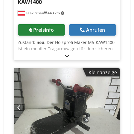
KAW1400
Laakirchen
443 km
Preisinfo
Anrufen
Zustand:
neu
, Der Holzprofi Maker M5-KAW1400
ist ein mobiler Tragarmwagen für den sicheren
Transport und die strukturierte Lagerung von
Platten, Latten und anderen Bauteilen. Auch
nach Lackierarbeiten lassen sich Werkstücke
Kleinanzeige
übersichtlich ablegen, sodass sie kontrolliert
trocknen können. Die Wagenbreite ist von 300
bis 1250 mm verstellbar und passt sich damit
flexibel an unterschiedliche Werkstückgrößen
an. Mit zehn Fächern und einer großzügigen
Fachtiefe von 1395 mm bietet der TAW140 viel
Platz für lange oder großformatige Werkstücke.
Der Abstand von 120 mm zwischen den Ebenen
sorgt für eine gute Luftzirkulation und
erleichtert den Zugriff auf einzelne Teile. Die