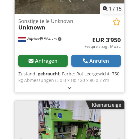
1
/
15
Sonstige teile Unknown
Unknown
EUR 3’950
Wijchen
584 km
Festpreis zzgl. MwSt.
Anfragen
Anrufen
Zustand:
gebraucht
, Farbe: Rot Leergewicht: 750
kg Abmessungen (L x B x H): 120 x 80 x 7 cm -
Dokumentation verfügbar: Nein - CE-Zertifikat
vorhanden: Nein - Transportmaße: 1200mm x
800mm x 75mm (l x b x h) - Transportgewicht
Kleinanzeige
[kg]: 750kg - Transportpakete [Stk.]: 1 Finanzielle
Informationen Mehrwertsteuer: Der angegebene
Preis versteht sich zzgl. Mehrwertsteuer
Mehrwertsteuer/Differenzbesteuerung:
Mehrwertsteuer abzugsfähig für Unternehmer
Lieferung und Inzahlungnahme jederzeit