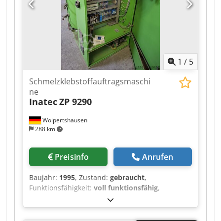
möglich für alles aus dem Industriebereich
Dkodpozrnv Uefx Aiwjr Yorick Diebels
1
/
5
Schmelzklebstoffauftragsmaschi
ne
Inatec
ZP 9290
Wolpertshausen
288 km
Preisinfo
Anrufen
Baujahr:
1995
, Zustand:
gebraucht
,
Funktionsfähigkeit:
voll funktionsfähig
,
Maschinen-/Fahrzeugnummer:
3521
,
Schmelzklebstoffauftragsmaschine Typ ZP 9290 -
Tankinhalt 90 l - Heizleistung 5,5 KW -