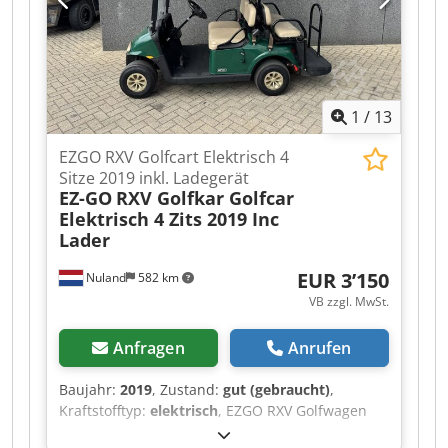
1
/
13
EZGO RXV Golfcart Elektrisch 4
Sitze 2019 inkl. Ladegerät
EZ-GO
RXV Golfkar Golfcar
Elektrisch 4 Zits 2019 Inc
Lader
EUR 3’150
Nuland
582 km
VB zzgl. MwSt.
Anfragen
Anrufen
Baujahr:
2019
, Zustand:
gut (gebraucht)
,
Kraftstofftyp:
elektrisch
, EZGO RXV Golfwagen
Elektrisch 4-Sitzer 2019 inkl. Ladegerät Video