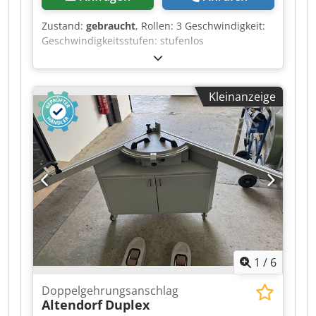
Zustand:
gebraucht
, Rollen: 3 Geschwindigkeit:
Geschwindigkeitsstufen: stufenlos
Dksdpfxezqyypj Aiwsr
Kleinanzeige
1
/
6
Doppelgehrungsanschlag
Altendorf
Duplex