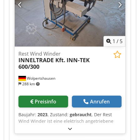
1
/
5
Rest Wind Winder
INNELTRADE Kft.
INN-TEK
600/300
Wolpertshausen
288 km
Preisinfo
Anrufen
Baujahr:
2023
, Zustand:
gebraucht
, Der Rest
Wind Winder ist eine elektrisch angetriebene
Aufwickelmaschine zum kontrollierten
Aufwickeln von Restmaterialien auf einen