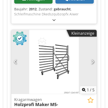
Baujahr:
2012
, Zustand:
gebraucht
,
Schleifmaschine Dkedszqubzopfx Aiwer
Kleinanzeige
1
/
5
Kragarmwagen
Holzprofi Maker
M5-