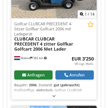
an, wir sind nicht ständig vor Ort. Van de Wert
Trading B.V. Bedrijfsstraat 3 5391 LR Nuland
1
/
14
Golfcar CLUBCAR PRECEDENT 4-
Sitzer Golfkar Golfcart 2006 mit
Ladegerät
CLUBCAR
CLUBCAR
PRECEDENT 4 zitter Golfkar
Golfcart 2006 Met Lader
EUR 3’250
Nuland
582 km
VB zzgl. MwSt.
Anfragen
Anrufen
Baujahr:
2006
, Zustand:
gut (gebraucht)
,
Kraftstofftyp:
elektrisch
, Golfcar CLUBCAR
PRECEDENT 4-Sitzer Golfkarre Golfcart 2006 mit
Ladegerät Video kann per WhatsApp gesendet
werden. Laufender Bestand, siehe Webseite.