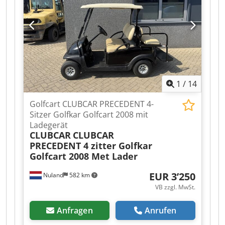
1250 mm Fachtiefe: 1395 mm Fachabstand: 120
mm Dedpszqrynjfx Aiwekr Anzahl Fächer: 10
Max. Beladung gesamt: 500 kg Max. Beladung
pro Fach: 50 kg Räder: PA mit PU-Ummantelung
Raddimension: Ø125 x 40 mm Räder mit Bremse:
2 Stück Nettogewicht: 102 kg Bruttogewicht: 107
kg Verpackungsmaße: 1800 x 325 x 300
1
/
14
Golfcart CLUBCAR PRECEDENT 4-
Sitzer Golfkar Golfcart 2008 mit
Ladegerät
CLUBCAR
CLUBCAR
PRECEDENT 4 zitter Golfkar
Golfcart 2008 Met Lader
EUR 3’250
Nuland
582 km
VB zzgl. MwSt.
Anfragen
Anrufen