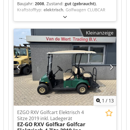
Baujahr:
2008
, Zustand:
gut (gebraucht)
,
Kraftstofftyp:
elektrisch
, Golfwagen CLUBCAR
PRECEDENT 4-Sitzer, Golfwagen, Golfcart, 2008,
mit Ladegerät. Dksdpfjzqhl Tox Aiwjr Ein Video
kann per WhatsApp zugesendet werden. Wir
Kleinanzeige
haben einen ständigen Lagerbestand, siehe
Website. Die Preise sind Abholpreise in Nuland.
Van de Wert Trading B.V. verfügt über einen
wechselnden Bestand an Maschinen, Lastwagen,
Anhängern und Anbaugeräten. Alle unsere
Lieferungen erfolgen zu Handelspreisen im „AS-
IS“-Zustand ohne Gewährleistungen. (siehe
unsere allgemeinen Geschäftsbedingungen) Für
eine Besichtigung und/oder eine Probefahrt
können Sie unverbindlich einen Termin
vereinbaren. Bitte rufen Sie vorher an, da wir
1
/
13
nicht ständig vor Ort sind. Van de Wert Trading
B.V. Bedrijfsstraat 3 5391 LR Nuland
EZGO RXV Golfcart Elektrisch 4
Sitze 2019 inkl. Ladegerät
EZ-GO
RXV Golfkar Golfcar