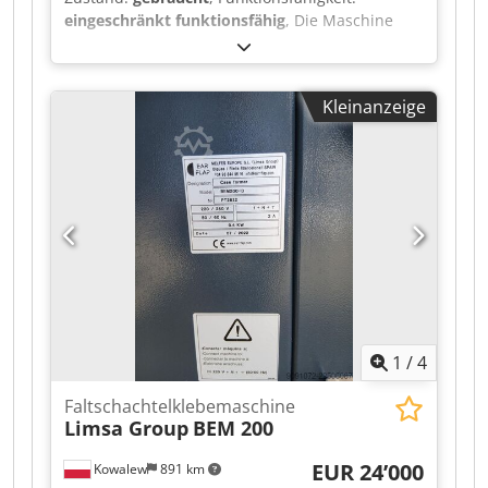
eingeschränkt funktionsfähig
, Die Maschine
wurde nur sehr wenig benutzt. Dkedpfxozr Iz Rs
Aiwjr
Kleinanzeige
1
/
4
Faltschachtelklebemaschine
Limsa Group
BEM 200
EUR 24’000
Kowalew
891 km