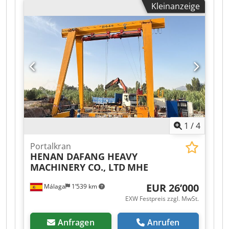
Kleinanzeige
Schmelzleistung 12 kg - elektrischer Anschluss
400 V Dodpszrm Hlefx Aiwekr - Schaltplan und
Betriebsanleitungen / sonstige Dokumente im
Anhang oder Vorhanden Besichtigung nach
Terminvereinbarung in 06502 Thale
1
/
4
Portalkran
HENAN DAFANG HEAVY
MACHINERY CO., LTD
MHE
EUR 26’000
Málaga
1’539 km
EXW Festpreis zzgl. MwSt.
Anfragen
Anrufen