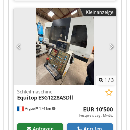
kann per Whatsapp gesendet werden. Laufender
Lagerbestand, siehe Webseite. Preise ab Nuland.
Kleinanzeige
Van de Wert Trading B.V. bietet einen
wechselnden Bestand an Maschinen, Lkw,
Anhängern und Anbauteilen. Alle unsere
Lieferungen erfolgen zu Handelsbedingungen
im AS-IS-Zustand ohne Garantien. (siehe unsere
Allgemeinen Geschäftsbedingungen) Für eine
Besichtigung und/oder Probefahrt können Sie
unverbindlich einen Termin vereinbaren. Bitte
rufen Sie vorher an, wir sind nicht ständig vor
Ort. Van de Wert Trading B.V. Bedrijfsstraat 3
Dkjdpfxjzqug Ro Aiwjr 5391 LR Nuland
1
/
3
Schleifmaschine
Equitop
ESG1228ASDll
EUR 10’500
Arguel
174 km
Festpreis zzgl. MwSt.
Anfragen
Anrufen