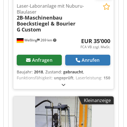
Laser-Laboranlage mit Nuburu-
Blaulaser
2B-Maschinenbau
Boeckstiegel & Bourier
G
Custom
EUR 35’000
Weßling
269 km
FCA VB zzgl. MwSt.
Anfragen
Anrufen
Baujahr:
2018
, Zustand:
gebraucht
,
Funktionsfähigkeit:
ungeprüft
, Laserleistung:
150
W
, Laserwellenlänge:
450 nm
, Anzahl der
Achsen:
3
, Kundenspezifische Laser-Laboranlage
(3-Achs-CNC) mit Nuburu-Blaulaser – Baujahr
Kleinanzeige
2018 Angeboten wird eine gebrauchte,
kundenspezifisch gefertigte Laser-
Laborsonderanlage („LaserProcessingCell / LPC-
CNC“, Projekt P106), 2018 als internes
Forschungs- und Entwicklungssystem für