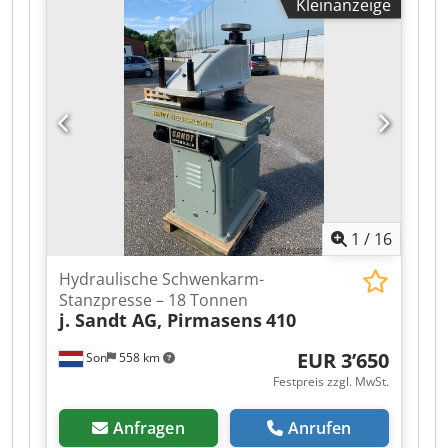
Kleinanzeige
Dedpfxjzqhk No Aiwjkr Preise ab Standort
Nuland. Van de Wert Trading B.V. verfügt über
einen wechselnden Bestand an Maschinen, Lkw,
Anhängern und Anbauteilen. Alle unsere
Lieferungen erfolgen zu Handelspreisen im IST-
Zustand ohne Garantien (siehe unsere
Allgemeinen Geschäftsbedingungen). Für eine
Besichtigung und/oder Probefahrt können Sie
unverbindlich einen Termin vereinbaren. Bitte
rufen Sie vorher an – wir sind nicht ständig vor
Ort. Van de Wert Trading B.V. Bedrijfsstraat 3
1
/
16
5391 LR Nuland
Hydraulische Schwenkarm-
Stanzpresse – 18 Tonnen
j. Sandt AG, Pirmasens
410
EUR 3’650
Son
558 km
Festpreis zzgl. MwSt.
Anfragen
Anrufen