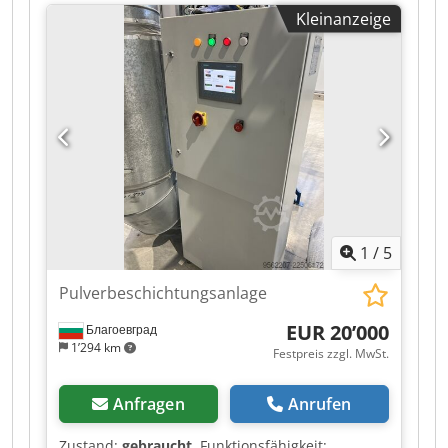
Wickelkern. Die Maschine dient dazu,
Kleinanzeige
Materialreste aus Produktions- oder
Verarbeitungsprozessen sauber und Dkjdpozr I
Azefx Aiwsr gleichmäßig aufzunehmen. Das
Material wird über Führungsrollen geführt und
auf der Spannwelle aufgewickelt. Der elektrische
Antrieb ermöglicht ein gleichmäßiges Aufwickeln
mit einstellbarer Geschwindigkeit. Die Maschine
verfügt über einen Schaltschrank mit
Start-/Stop-Funktion, Hauptschalter, Not-Halt
und Kontrollanzeigen Die Maschine kann in
06502 Thale nach Terminabsprache besichtigt
1
/
5
werden
Pulverbeschichtungsanlage
EUR 20’000
Благоевград
1’294 km
Festpreis zzgl. MwSt.
Anfragen
Anrufen
Zustand:
gebraucht
, Funktionsfähigkeit: