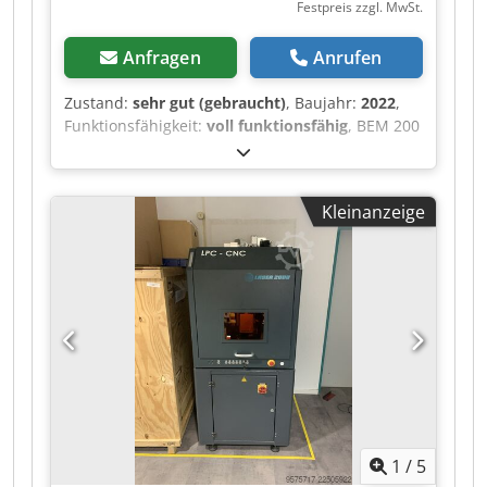
Festpreis zzgl. MwSt.
Anfragen
Anrufen
Zustand:
sehr gut (gebraucht)
, Baujahr:
2022
,
Funktionsfähigkeit:
voll funktionsfähig
, BEM 200
– Kartonagen-Faltmaschine Wir bieten eine BEM
200 Kartonagen-Faltmaschine zum Verkauf an.
Das Modell BEM200 ist eine automatische
Kleinanzeige
Maschine, die für das Falten von Kartonagen
und das Verschließen des Bodens mit
Klebeband konzipiert und hergestellt wurde.
Dieses Modell gehört zu den Maschinen der
mittleren/höheren Preisklasse und findet
aufgrund seines Einsatzbereichs in fast allen
Industriezweigen Anwendung, die
Kartonverpackungen verwenden. Dsdpfozr Ixisx
Aiwjkr
1
/
5