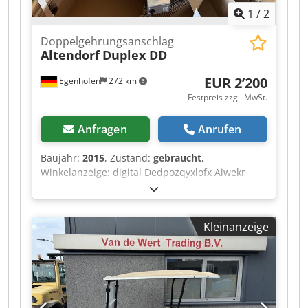
1
/
2
Doppelgehrungsanschlag
Altendorf
Duplex DD
EUR 2’200
Egenhofen
272 km
Festpreis zzgl. MwSt.
Anfragen
Anrufen
Baujahr:
2015
, Zustand:
gebraucht
,
Winkelanzeige: digital Dedpozqyxlofx Aiwekr
Maßanzeige Ablängklappen: digital
Kleinanzeige