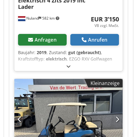
Elektrisch 4 Zits 2019 Inc
Lader
EUR 3’150
Nuland
582 km
VB zzgl. MwSt.
Anfragen
Anrufen
Baujahr:
2019
, Zustand:
gut (gebraucht)
,
Kraftstofftyp:
elektrisch
, EZGO RXV Golfwagen
Elektrisch 4-Sitzer 2019 inkl. Ladegerät Dkedpfx
Ajzqhlyoiwjr Video kann per Whatsapp gesendet
werden. Laufender Lagerbestand, siehe
Kleinanzeige
Webseite. Preise ab Nuland. Van de Wert
Trading B.V. bietet einen wechselnden Bestand
an Maschinen, Lkw, Anhängern und
Anbauteilen. Alle unsere Lieferungen erfolgen
zu Handelsbedingungen im AS-IS-Zustand ohne
Garantien. (siehe unsere Allgemeinen
Geschäftsbedingungen) Für eine Besichtigung
und/oder Probefahrt können Sie unverbindlich
einen Termin vereinbaren. Bitte rufen Sie vorher