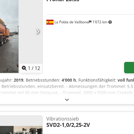
La Pobla de Vallbona
1’072 km
1
/
12
aujahr:
2019
, Betriebsstunden:
4’000 h
, Funktionsfähigkeit:
voll fun
 Betriebsstunden, einsatzbereit. - Abmessungen der Trommel: 5,5
 Trommel mit 80 mm Steigung. - Trommel: 2000 x 5500 mm Credpfx A
 3900 - Motor: Deutz, 122 PS
Vibrationssieb
SVD2-1,0/2,25-2V