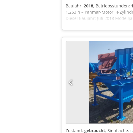
Baujahr:
2018
, Betriebsstunden:
1.263 h – Yanmar-Motor, 4-Zylind
Diesel Baujahr: Juli 2018 Modellj
Firmeninformationen = We are lo
hours: Monday till Friday continu
Zustand:
gebraucht
, Siebfläche: