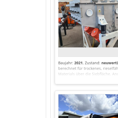
Baujahr:
2021
, Zustand:
neuwerti
berechnet für trockenes, rieself
Materials über die Siebfläche. 
ausgeführt. Anzahl der Siebstufen
(304) oder Federstahl gefertigt i
Unterhalb der unteren Siebstufe i
Selbstreinigungsprozess des Siebs 
Betriebsfrequenz: 25 Hz. Innenb