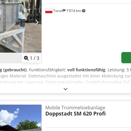
Toruń
1’014 km
1
/
3
g (gebraucht)
, Funktionsfähigkeit:
voll funktionsfähig
, Leistung: 5
ähiges Material. Siebmaschine ausgestattet mit einer Abdeckung zu
Anordnung der Lagerung: Federungsdämpfer. Crsdpfx Asznvzksp Esf 
: 2 2. Untere Siebstufe: Gewebtes Sieb, das in Längsrichtung gesp
st, mit quadratischen Öffnungen von 1,0 x 1,0 mm für eine Trenngre
st eine Kugelvorrichtung installiert, die den Siebvorgang von fein
fördert. 3. Stromversorgung: 400 V. 4. Installierte Leistung: 2 x 2
Mobile Trommelsiebanlage
reite der Siebmaschine: 1000 mm, 2250 mm.
Doppstadt
SM 620 Profi