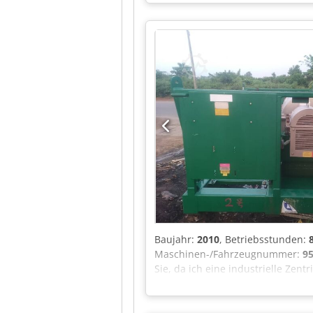
Baujahr:
2010
, Betriebsstunden:
Maschinen-/Fahrzeugnummer:
95
Sie, da ich eine industrielle Zen
derzeit in Douala, Kamerun. Es ha
Käufer besichtigt und erworben w
1000 GBD Artikelnummer: 9587-