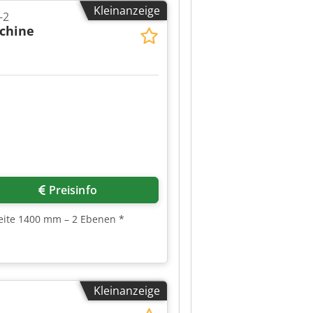
Kleinanzeige
alen Käufer, Händler,
-2
nn Ihnen Folgendes zur Verfügung
chine
g und zum Versand aus Kamerun
hine hat oder ein Angebot abgeben
 Kamerun
Preisinfo
eite 1400 mm – 2 Ebenen *
Kleinanzeige