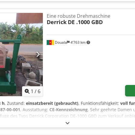
Eine robuste Drehmaschine
Derrick
DE .1000 GBD
Douala
4’763 km
1
/
6
8 h
, Zustand:
einsatzbereit (gebraucht)
, Funktionsfähigkeit:
voll fu
87-00-001
, Ausstattung:
CE-Kennzeichnung
, Sehr geehrte Damen 
trifuge des Typs Derrick Corporation DE-1000 GBD zum Verkauf anbi
ndelt sich um eine Original-Zentrifuge der Firma Derrick Corporat
erden kann. Technische Daten: Hersteller: Derrick Corporation, Bu
00-001 Zeichnungsnummer: 13744-01 Kunden-ID: UNIT#0F001322 