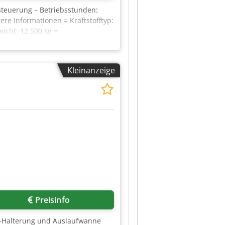
steuerung – Betriebsstunden:
re Informationen = Kraftstofftyp:
wicht: 12.500 kg =
by the port of Antwerp. Opening
Kleinanzeige
Preisinfo
tor-Halterung und Auslaufwanne