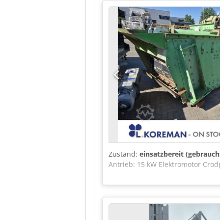
Zustand: Gebraucht, guter Zustan
Gerätehändler oder ein Industrie
stellen: Zusätzliche Fotos Video
Cjdpfx Apszqy Ite Eerf Bitte tei
möchte. Ich freue mich auf Ihre
Zustand:
einsatzbereit (gebrauch
Antrieb: 15 kW Elektromotor Crod