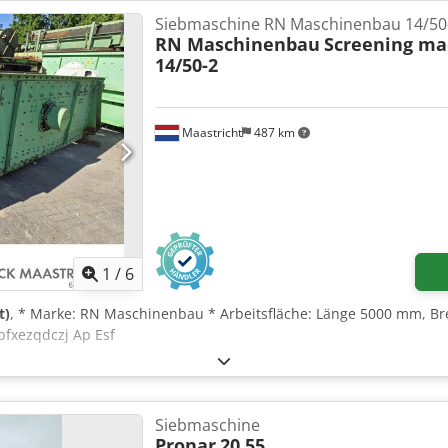
d Standort: Douala, Kamerun Ich suche einen seriösen internation
Siebmaschine RN Maschinenbau 14/50
unternehmen, das Interesse am Kauf dieser Zentrifuge hat. Ich ka
RN Maschinenbau
Screening ma
s der Maschine Technische Informationen Details zur Besichtigun
14/50-2
len Sie mir mit, ob Ihr Unternehmen Interesse am Kauf dieser Masc
 Rückmeldung. Mit freundlichen Grüßen, Michael Chirac 📍 Douala,
Maastricht
487 km
1
/
6
t)
, * Marke: RN Maschinenbau * Arbeitsfläche: Länge 5000 mm, Br
pfxezqdczj Ap Esf
Siebmaschine
Pronar
20.55