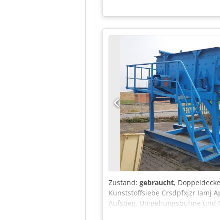
Zustand:
gebraucht
, Doppeldeck
Kunststoffsiebe Crsdpfxjzr Iamj 
Aufstieg, Umgehungsbühne und 