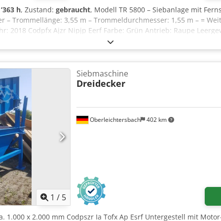
1’363 h
, Zustand:
gebraucht
, Modell TR 5800 – Siebanlage mit Fern
er – Trommellänge: 3,55 m – Trommeldurchmesser: 1,55 m – = Weite
ahr: 2018 Codpfx Ajzr Nipjp Eerf Farbe: Grün Antrieb: Raupe Leerge
cated between Antwerp and Brussels along the A12 motorway, near
ously from 8.30 am to 19.00 pm.
Siebmaschine
Dreidecker
Oberleichtersbach
402 km
1
/
5
 ca. 1.000 x 2.000 mm Codpszr Ia Tofx Ap Esrf Untergestell mit Mo