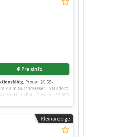
Preisinfo
ktionsfähig
, Pronar 20.55-
 m x 2 m Durchmesser - Standort:
pezn H Ino Eof - Gewicht: 16.000
Kleinanzeige