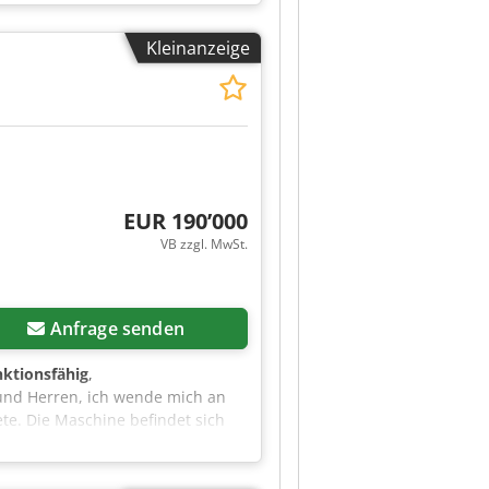
Kleinanzeige
EUR 190’000
VB zzgl. MwSt.
Anfrage senden
nktionsfähig
,
und Herren, ich wende mich an
ete. Die Maschine befindet sich
ion, die von einem seriösen
ffalo, New York, USA Modell: DE-
Seriennummer: CENT-1322