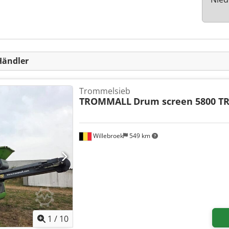
Händler
Trommelsieb
TROMMALL
Drum screen 5800 T
Willebroek
549 km
1
/
10