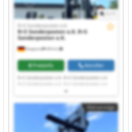
1
/
1
R+S Sonderposten e.K.
R+S Sonderposten e.K.
R+S
Sonderposten e.K.
Wuppertal
494 km
Preisinfo
Anrufen
R+S Sonderposten e.K. R+S Sonderposten e.K.
R+S Sonderposten e.K. R+S Sonderposten e.K.
R+S Sonderposten e.K. R+S Sonderposten e.K.
R+S Sonderposten e.K. R+S Sonderposten e.K.
R+S Sonderposten e.K. R+S Sonderposten e.K.
Kleinanzeige
R+S Sonderposten e.K. R+S Sonderposten e.K.
R+S Sonderposten e.K. R+S Sonderposten e.K.
R+S Sonderposten e.K. R+S Sonderposten e.K.
R+S Sonderposten e.K. R+S Sonderposten e.K.