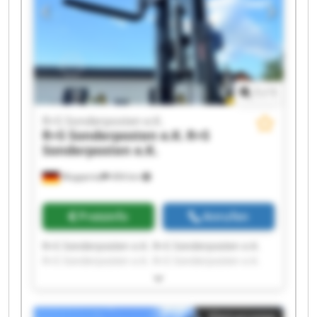
1
/
1
R+S Sonderposten e.K.
R+S Sonderposten e.K.
R+S
Sonderposten e.K.
Wuppertal
494 km
Preisinfo
Anrufen
R+S Sonderposten e.K. R+S Sonderposten e.K.
R+S Sonderposten e.K. R+S Sonderposten e.K.
R+S Sonderposten e.K. R+S Sonderposten e.K.
R+S Sonderposten e.K. R+S Sonderposten e.K.
R+S Sonderposten e.K. R+S Sonderposten e.K.