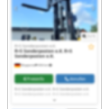
R+S Sonderposten e.K. R+S Sonderposten e.K.
1
/
1
R+S Sonderposten e.K.
R+S Sonderposten e.K.
R+S
Sonderposten e.K.
Wuppertal
494 km
Preisinfo
Anrufen
R+S Sonderposten e.K. R+S Sonderposten e.K.
R+S Sonderposten e.K. R+S Sonderposten e.K.
R+S Sonderposten e.K. R+S Sonderposten e.K.
R+S Sonderposten e.K. R+S Sonderposten e.K.