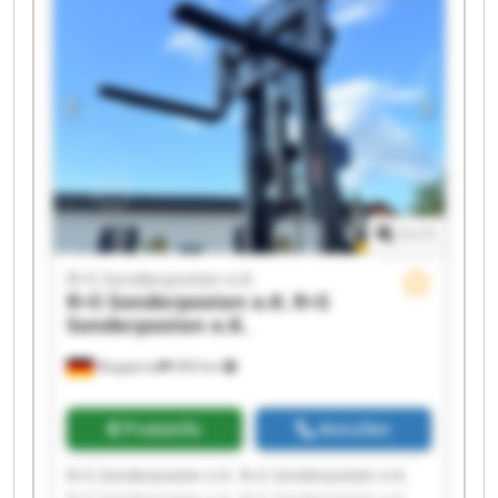
R+S Sonderposten e.K. R+S Sonderposten e.K.
R+S Sonderposten e.K. R+S Sonderposten e.K.
R+S Sonderposten e.K. R+S Sonderposten e.K.
R+S Sonderposten e.K. R+S Sonderposten e.K.
1
/
1
R+S Sonderposten e.K.
R+S Sonderposten e.K.
R+S
Sonderposten e.K.
Wuppertal
494 km
Preisinfo
Anrufen
R+S Sonderposten e.K. R+S Sonderposten e.K.