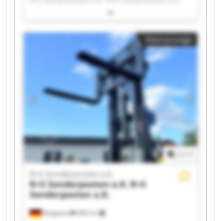
R+S Sonderposten e.K. R+S Sonderposten e.K.
R+S Sonderposten e.K. R+S Sonderposten e.K.
R+S Sonderposten e.K. R+S Sonderposten e.K.
R+S Sonderposten e.K. R+S Sonderposten e.K.
Kleinanzeige
R+S Sonderposten e.K. R+S Sonderposten e.K.
R+S Sonderposten e.K. R+S Sonderposten e.K.
R+S Sonderposten e.K. R+S Sonderposten e.K.
R+S Sonderposten e.K. R+S Sonderposten e.K.
R+S Sonderposten e.K. R+S Sonderposten e.K.
1
/
1
R+S Sonderposten e.K.
R+S Sonderposten e.K.
R+S
Sonderposten e.K.
Wuppertal
494 km