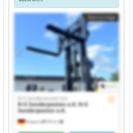
Kleinanzeige
1
/
1
R+S Sonderposten e.K.
R+S Sonderposten e.K.
R+S
Sonderposten e.K.
Wuppertal
494 km