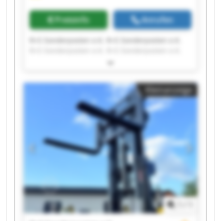
Preisinfo
Anrufen
R+S Sonderposten e.K. R+S Sonderposten e.K.
R+S Sonderposten e.K. R+S Sonderposten e.K.
R+S Sonderposten e.K. R+S Sonderposten e.K.
R+S Sonderposten e.K. R+S Sonderposten e.K.
R+S Sonderposten e.K. R+S Sonderposten e.K.
Kleinanzeige
R+S Sonderposten e.K. R+S Sonderposten e.K.
R+S Sonderposten e.K. R+S Sonderposten e.K.
R+S Sonderposten e.K. R+S Sonderposten e.K.
R+S Sonderposten e.K. R+S Sonderposten e.K.
R+S Sonderposten e.K. R+S Sonderposten e.K.
1
/
1