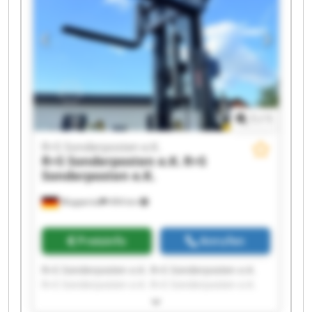
R+S Sonderposten e.K. R+S Sonderposten e.K.
R+S Sonderposten e.K. R+S Sonderposten e.K.
1
/
1
R+S Sonderposten e.K.
R+S Sonderposten e.K.
R+S
Sonderposten e.K.
Wuppertal
494 km
Preisinfo
Anrufen
R+S Sonderposten e.K. R+S Sonderposten e.K.
R+S Sonderposten e.K. R+S Sonderposten e.K.
R+S Sonderposten e.K. R+S Sonderposten e.K.