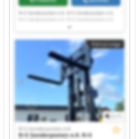
Preisinfo
Anrufen
R+S Sonderposten e.K. R+S Sonderposten e.K.
R+S Sonderposten e.K. R+S Sonderposten e.K.
R+S Sonderposten e.K. R+S Sonderposten e.K.
R+S Sonderposten e.K. R+S Sonderposten e.K.
R+S Sonderposten e.K. R+S Sonderposten e.K.
Kleinanzeige
R+S Sonderposten e.K. R+S Sonderposten e.K.
R+S Sonderposten e.K. R+S Sonderposten e.K.
R+S Sonderposten e.K. R+S Sonderposten e.K.
R+S Sonderposten e.K. R+S Sonderposten e.K.
R+S Sonderposten e.K. R+S Sonderposten e.K.
1
/
1
R+S Sonderposten e.K.
R+S Sonderposten e.K.
R+S