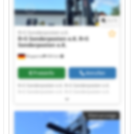
1
/
1
R+S Sonderposten e.K.
R+S Sonderposten e.K.
R+S
Sonderposten e.K.
Wuppertal
494 km
Preisinfo
Anrufen
R+S Sonderposten e.K. R+S Sonderposten e.K.
R+S Sonderposten e.K. R+S Sonderposten e.K.
R+S Sonderposten e.K. R+S Sonderposten e.K.
R+S Sonderposten e.K. R+S Sonderposten e.K.
R+S Sonderposten e.K. R+S Sonderposten e.K.
Kleinanzeige
R+S Sonderposten e.K. R+S Sonderposten e.K.
R+S Sonderposten e.K. R+S Sonderposten e.K.
R+S Sonderposten e.K. R+S Sonderposten e.K.