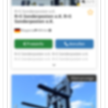
1
/
1
R+S Sonderposten e.K.
R+S Sonderposten e.K.
R+S
Sonderposten e.K.
Wuppertal
494 km
Preisinfo
Anrufen
R+S Sonderposten e.K. R+S Sonderposten e.K.
R+S Sonderposten e.K. R+S Sonderposten e.K.
R+S Sonderposten e.K. R+S Sonderposten e.K.
R+S Sonderposten e.K. R+S Sonderposten e.K.
R+S Sonderposten e.K. R+S Sonderposten e.K.
Kleinanzeige
R+S Sonderposten e.K. R+S Sonderposten e.K.
R+S Sonderposten e.K. R+S Sonderposten e.K.
R+S Sonderposten e.K. R+S Sonderposten e.K.
R+S Sonderposten e.K. R+S Sonderposten e.K.
R+S Sonderposten e.K. R+S Sonderposten e.K.