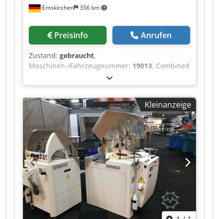
Emskirchen
356 km
Preisinfo
Anrufen
Zustand:
gebraucht
,
Maschinen-/Fahrzeugnummer:
19013
, Combined
copying milling machine - lathe MICHÄL KÄMPF
Online-Video-Inspection by Skype-Video We
would be very pleased with your visit - more
Kleinanzeige
machines on Stock Available Immediately - Can
be inspect Dkjdpfx Aeh Axryjkxsr On Stock
Emskirchen / Nürnberg - Can be test