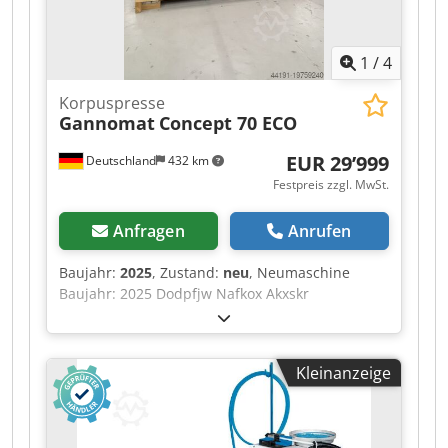
1
/
4
Korpuspresse
Gannomat
Concept 70 ECO
EUR 29’999
Deutschland
432 km
Festpreis zzgl. MwSt.
Anfragen
Anrufen
Baujahr:
2025
, Zustand:
neu
, Neumaschine
Baujahr: 2025 Dodpfjw Nafkox Akxskr
Ausstattung und technische Daten: komplett in
Standardausführung mit: Stabiler,
verwindungsfreier Rahmen aus Stahl, in
Kleinanzeige
Schweiß- und Schraubkonstruktion Lamellen-
Pressbalken OBEN mit 6 Elementen, Lamellen-
Pressbalken SEITLICH mit 5 Elementen Lamellen-
Pressbalken mit praxisbewährtem