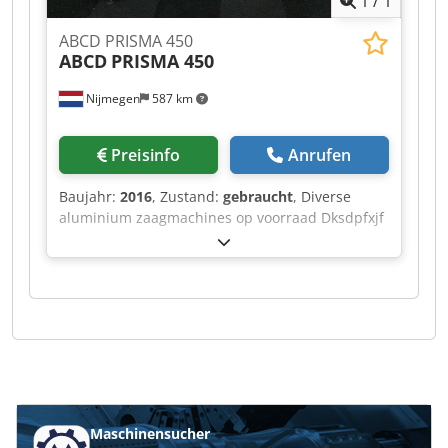
1
/
1
ABCD PRISMA 450
ABCD
PRISMA 450
Nijmegen
587 km
Preisinfo
Anrufen
Baujahr:
2016
, Zustand:
gebraucht
, Diverse
aluminium zaagmachines op voorraad Dksdpfxjf
Rihve Akxjr
Maschinensucher