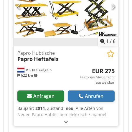
1
/
6
Papro Hubtische
Papro
Heftafels
EUR 275
MG Nieuwegein
622 km
Festpreis MwSt. nicht
ausweisbar
Anfragen
Anrufen
Baujahr:
2014
, Zustand:
neu
, Alle Arten von
Neuen Papro Hubtischen elektrisch / manuell
fahrend und stationär! Meist ab Lager direkt
lieferbar! Von Blattgröße 700mm x 450mm bis