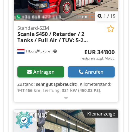
pneumatische Spannstücke - Motorleistung:
4×1,85 kW - Luftbedarf: 6–8 bar - Abmessungen
1
/
15
L/B/H: 4600×1180×2200 mm - Gewicht: ca. 1.500
kg Nettopreis: 12.900 PLN Nettopreis: 3.070 € je
Standard-SZM
nach Kurs, 4,2 €/€ (Preise können sich bei
Scania
S450 / Retarder / 2
stärkeren Schwankungen ändern)
Tanks / Full Air / TUV: 5-2...
EUR 34’800
Tilburg
575 km
Festpreis zzgl. MwSt.
Anfragen
Anrufen
Zustand:
sehr gut (gebraucht)
, Kilometerstand:
941’466 km
, Leistung:
331 kW (450.03 PS)
,
Erstzulassung:
05/2019
, Kraftstofftyp:
Diesel
,
Reifengröße:
385/65 R22.5
, Achsen-
Konfiguration:
4x2
, Radstand:
3’750 mm
,
Kleinanzeige
Kraftstoff:
Diesel
, Bremsen:
Retarder
, Farbe:
Sonstige
, Fahrerkabine:
Schlafkabine
,
Getriebetyp:
Automatisch
, Emissionsklasse: