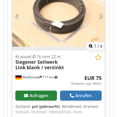
1
/
4
Kranseil Ø 16 mm 22 m
Siegener Seilwerk
Link
blank / verzinkt
EUR 75
Wiefelstede
717 km
Festpreis zzgl. MwSt.
Anfragen
Anrufen
Zustand:
gut (gebraucht)
, Windenseil, Kranseil,
Hubseil, Drahtseil, Edelstahlseil, Forst-