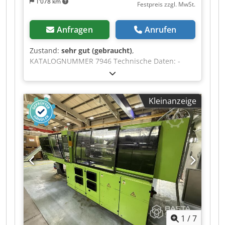
1’078 km
Festpreis zzgl. MwSt.
Anfragen
Anrufen
Zustand:
sehr gut (gebraucht)
,
KATALOGNUMMER 7946 Technische Daten: -
Kettenbreite: 300 mm - Arbeitsbreite der Welle:
300 mm - max. Sägeblattdurchmesser: 350 mm -
Sägeblattbohrung: 70 mm - max. Schnitthöhe:
Kleinanzeige
120 mm - Tischbreite mit Verlängerung: 1030
mm - Tischlänge: 1840 mm – Von oben: -
Rückschlagsicherungen (Barriere zum Schutz vor
Rücklauf des Materials): 2 Reihen -
Metallgleitrolle, Andruckrolle -
Rückschlagsicherungen - Metallgleitrolle,
Andruckrolle - Welle mit Sägeblättern - 2 glatte
Metallgleitrollen – Von unten: - Führungsschiene
- Rückschlagsicherungen - Kette Cedpfx Aszr U
Htjm Uorf - Laser - Zentrale Schmierung der
Kette - Stufenlose Vorschubregelung -
1
/
7
Vorschubmotor 1,1 kW - Hauptmotor 18,5 kW -