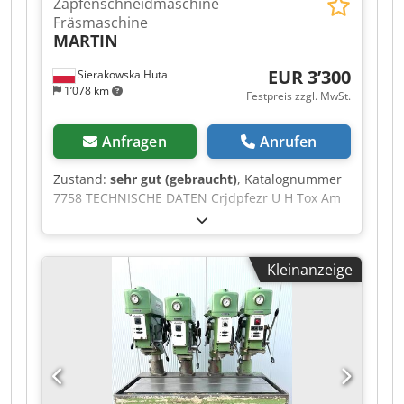
Zapfenschneidmaschine
Fräsmaschine
MARTIN
EUR 3’300
Sierakowska Huta
1’078 km
Festpreis zzgl. MwSt.
Anfragen
Anrufen
Zustand:
sehr gut (gebraucht)
, Katalognummer
7758 TECHNISCHE DATEN Crjdpfezr U H Tox Am
Ujf Kreissäge: - max. Sägeblattdurchmesser: 350
mm - Spindel: 30 mm - Spindel arretierbar -
Sägeblattverstellung: vorne/hinten, oben/unten,
Kleinanzeige
Winkel - Sägeblattschutz - Motor: 1,1 kW -
Absaugstutzen-Durchmesser: 80 mm
Fräsmaschine: - Zapfenspindel: -
Spindeldurchmesser: 40 mm - Arbeitslänge der
Spindel: 150 mm - Spindel arretierbar - max.
Fräserdurchmesser: 350 mm - 2 Drehzahlen:
3000, 4500 U/min - Motor ca. 5,5 kW - Bremse -