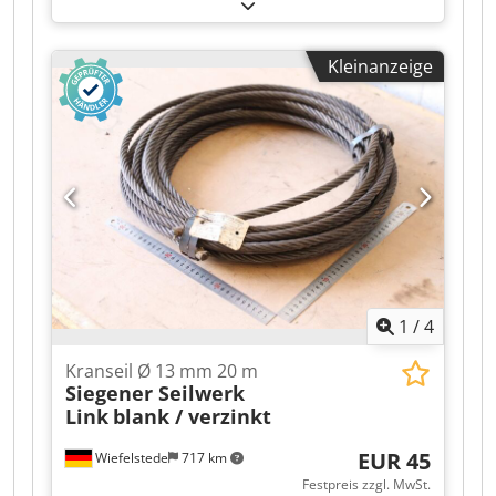
Windenseil, Anschlagseil, Stahldrahtseil -
Hersteller: Siegener Seilwerk Link, Kranseil
Stahldrahtseil Ø 16 mm -Länge: 22 m -auch
Kleinanzeige
andere Kranseile: vorhanden Codpfx Aezr U Ikjm
Uerf -Transportabmessung: Ø 445 x 110 mm -
Gewicht: 19,5 kg
1
/
4
Kranseil Ø 13 mm 20 m
Siegener Seilwerk
Link
blank / verzinkt
EUR 45
Wiefelstede
717 km
Festpreis zzgl. MwSt.