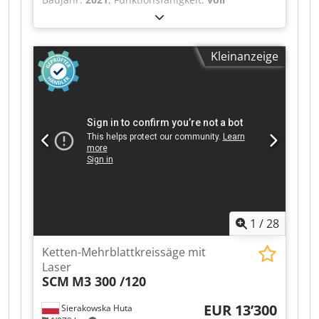
funktionsfähig
, Vorschublänge X-Achse:
559
mm
, Vorschublänge Y-Achse:
406 mm
,
Vorschublänge Z-Achse:
508 mm
,
Kleinanzeige
Steuerungsmodell:
NGC
, Spindeldrehzahl (max.):
12’000 U/min
, Anzahl der Steckplätze im
Werkzeugmagazin:
30
, 12.000-U/min-
Hochgeschwindigkeits-Direktantriebsspindel
Crsdpfx Aezr U Hyjm Ujf Schneller
Werkzeugwechsler mit 30+1 Werkzeugpositionen
Integrierter Palettenwechsler mit 559 x 368 mm
großen Paletten mit T-Nuten Maschinenteile auf
einer Palette, während die andere Palette
vorbereitet wird.
1
/
28
Ketten-Mehrblattkreissäge mit
Laser
SCM
M3 300 /120
EUR 13’300
Sierakowska Huta