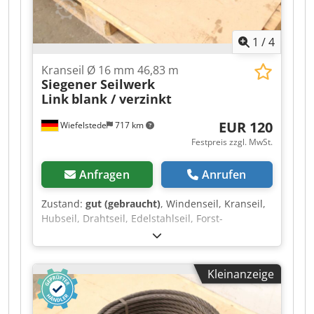
1
/
4
Kranseil Ø 16 mm 46,83 m
Siegener Seilwerk
Link
blank / verzinkt
EUR 120
Wiefelstede
717 km
Festpreis zzgl. MwSt.
Anfragen
Anrufen
Zustand:
gut (gebraucht)
, Windenseil, Kranseil,
Hubseil, Drahtseil, Edelstahlseil, Forst-
Windenseil -Hersteller: Siegener Seilwerk Link,
Kranseil Stahldrahtseil Ø 16 mm -Länge: 46,83 m
-auch andere Kranseile: vorhanden -
Kleinanzeige
Transportabmessung: Ø 490 x 140 mm
Crsdpfxozr U Iqj Am Usf -Gewicht: 38,4 kg