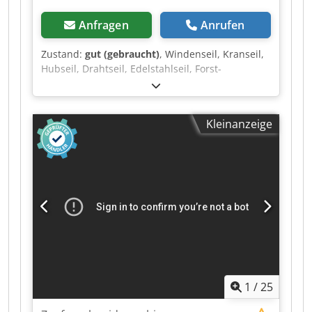
Anfragen
Anrufen
Zustand:
gut (gebraucht)
, Windenseil, Kranseil,
Hubseil, Drahtseil, Edelstahlseil, Forst-
Windenseil, Anschlagseil, Stahldrahtseil -
Hersteller: Siegener Seilwerk Link, Kranseil
Stahldrahtseil Ø 13 mm -Länge: 20 m -auch
Kleinanzeige
andere Kranseile: vorhanden Cjdpfozr U Idex Am
Ujrf -Transportabmessung: Ø 470 x 80 mm -
Gewicht: 12,1 kg
1
/
25