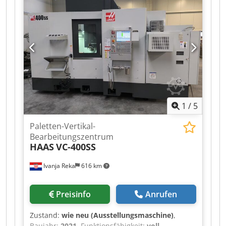
Antriebsleistung je Bohrkopf: 2,2 kW -
Betriebsspannung: 380 V / 50 Hz -Ausladung:
295 mm -Max. Abstand Spindel – Tisch: 550 mm
Csdjzr U H Hepfx Am Usrf -Tischgröße: ca. 2.000
× 660 mm -Kühlmitteleinrichtung -
Dokumentation Abmaße: LxBxH 2,0x0,7x2,0
Meter / Gewicht 2000Kg
1
/
5
Paletten-Vertikal-
Bearbeitungszentrum
HAAS
VC-400SS
Ivanja Reka
616 km
Preisinfo
Anrufen
Zustand:
wie neu (Ausstellungsmaschine)
,
Baujahr:
2021
, Funktionsfähigkeit:
voll