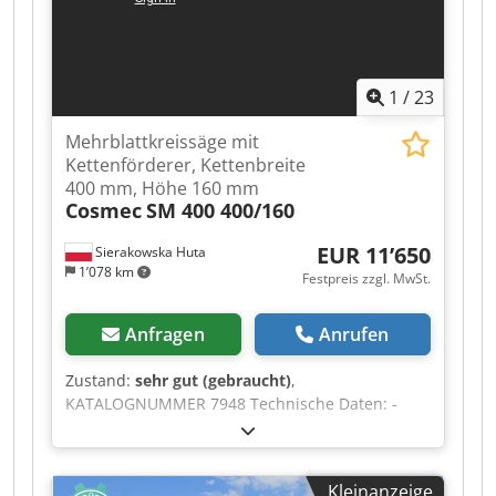
1
/
23
Mehrblattkreissäge mit
Kettenförderer, Kettenbreite
400 mm, Höhe 160 mm
Cosmec
SM 400 400/160
EUR 11’650
Sierakowska Huta
1’078 km
Festpreis zzgl. MwSt.
Anfragen
Anrufen
Zustand:
sehr gut (gebraucht)
,
KATALOGNUMMER 7948 Technische Daten: -
Raupenbreite: 400 mm - Arbeitsbreite der Walze:
400 mm - max. Scheibendurchmesser
(aufgespannt 350 mm): 450 mm -
Kleinanzeige