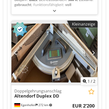
gebraucht
, Funktionsfähigkeit:
voll
funktionsfähig
, Maschinen-/Fahrzeugnummer:
Typ / Modell: NF-LC-M 500
, Typ / Modell: NF-LC-
M 500 Laserleistung: 500 Watt Spot-Modus: Multi
Kleinanzeige
Wassergekühlt Max. Pulsenergie (mJ): 15
Arbeitsabstand / Scanbreite: 185 – 438 mm / 105
– 300 mm 20 µm Rost (m²/h): 13,9 Chsdpfx Aiozq
H Uajzsa 20 µm Ölverschmutzung (m²/h): 15,3 20
µm Farbe / Lack (m²/h): 10,5 5 µm verzinktes
Blech (m²/h): 2,0 Boden- oder Wandflächen
(m²/h): 16,2 Autolack (m²/h): 2,2
Leistungsaufnahme: 3 kW Spannung / Hz: 230 V /
50 Hz Abmessungen (cm L x B x H): 95 x 61 x 103
Gewicht (kg): 177
1
/
2
Doppelgehrungsanschlag
Altendorf
Duplex DD
EUR 2’200
Egenhofen
272 km