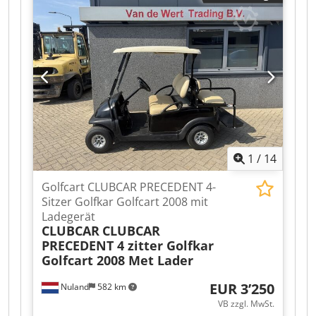
Ummantelung für ruhigen Lauf und zwei
Bremsen für sicheren Stand. Technische Daten:
Variable Breite: 300 - 1250 mm Fachtiefe: 1395
mm Fachabstand: 120 mm Anzahl Fächer: 10
Max. Beladung gesamt: 500 kg Max. Beladung
pro Fach: 50 kg Räder: PA mit PU-Ummantelung
Raddimension: Ø125 x 40 mm Räder mit Bremse:
2 Stück Nettogewicht: 102 kg Bruttogewicht: 107
kg Verpackungsmaße: 1800 x 325 x 300
1
/
14
Golfcart CLUBCAR PRECEDENT 4-
Sitzer Golfkar Golfcart 2008 mit
Ladegerät
CLUBCAR
CLUBCAR
PRECEDENT 4 zitter Golfkar
Golfcart 2008 Met Lader
EUR 3’250
Nuland
582 km
VB zzgl. MwSt.