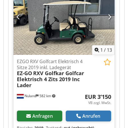
1
/
13
EZGO RXV Golfcart Elektrisch 4
Sitze 2019 inkl. Ladegerät
EZ-GO
RXV Golfkar Golfcar
Elektrisch 4 Zits 2019 Inc
Lader
EUR 3’150
Nuland
582 km
VB zzgl. MwSt.
Anfragen
Anrufen
Baujahr:
2019
, Zustand:
gut (gebraucht)
,