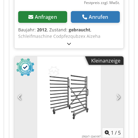
Festpreis zzgl. MwSt.
Anfragen
Anrufen
Baujahr:
2012
, Zustand:
gebraucht
,
Schleifmaschine Codpfezqubzex Aizeha
Kleinanzeige
1
/
5