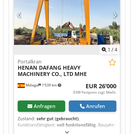
Terminvereinbarung in 06502 Thale
1
/
4
Portalkran
HENAN DAFANG HEAVY
MACHINERY CO., LTD
MHE
EUR 26’000
Málaga
1’539 km
EXW Festpreis zzgl. MwSt.
Anfragen
Anrufen
Zustand:
sehr gut (gebraucht)
,
Funktionsfähigkeit:
voll funktionsfähig
, Baujahr:
2025
, Tragkraft:
8’000 kg
, Hubhöhe:
7’000 mm
,