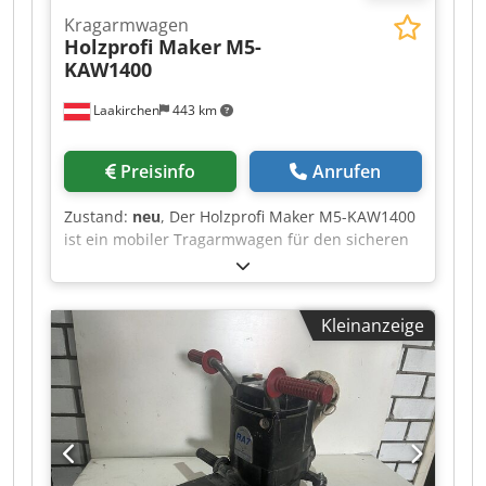
Kragarmwagen
Holzprofi Maker
M5-
KAW1400
Laakirchen
443 km
Preisinfo
Anrufen
Zustand:
neu
, Der Holzprofi Maker M5-KAW1400
ist ein mobiler Tragarmwagen für den sicheren
Transport und die strukturierte Lagerung von
Platten, Latten und anderen Bauteilen. Auch
nach Lackierarbeiten lassen sich Werkstücke
Kleinanzeige
übersichtlich ablegen, sodass sie kontrolliert
trocknen können. Die Wagenbreite ist von 300
bis 1250 mm verstellbar und passt sich damit
flexibel an unterschiedliche Werkstückgrößen
an. Mit zehn Fächern und einer großzügigen
Fachtiefe von 1395 mm bietet der TAW140 viel
Platz für lange oder großformatige Werkstücke.