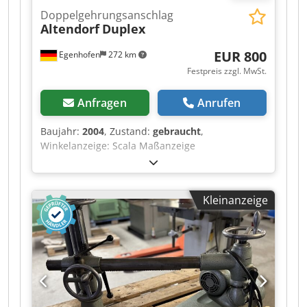
Doppelgehrungsanschlag
Altendorf
Duplex
EUR 800
Egenhofen
272 km
Festpreis zzgl. MwSt.
Anfragen
Anrufen
Baujahr:
2004
, Zustand:
gebraucht
,
Winkelanzeige: Scala Maßanzeige
Ablängklappen: Scala Cedpfx Aezqyxrsizjha
Kleinanzeige