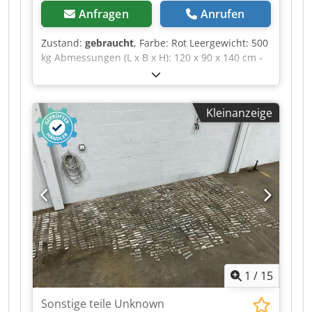
Anfragen
Anrufen
Zustand:
gebraucht
, Farbe: Rot Leergewicht: 500
kg Abmessungen (L x B x H): 120 x 90 x 140 cm -
Besonderheiten: - └ Beschreibung: verschiedene
Hobelmesser - Dokumentation verfügbar: Nein -
CE-Zertifikat vorhanden: Nein - Transportmaße:
Kleinanzeige
1200mm x 900mm x 1400mm (l x b x h) -
Transportgewicht [kg]: 500kg - Transportpakete
[Stk.]: 1 Finanzielle Informationen
Mehrwertsteuer: Der angegebene Preis versteht
sich zzgl. Mehrwertsteuer
Mehrwertsteuer/Differenzbesteuerung:
Mehrwertsteuer abzugsfähig für Unternehmer
Lieferung und Inzahlungnahme jederzeit
möglich für alles aus dem Industriebereich
Yorick Diebels Chodpfx Ajzrnwfjizja
1
/
15
Sonstige teile Unknown