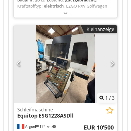
Kraftstofftyp:
elektrisch
, EZGO RXV Golfwagen
Elektrisch 4-Sitzer 2019 inkl. Ladegerät Video
kann per Whatsapp gesendet werden. Laufender
Lagerbestand, siehe Webseite. Chodpfjzqug Rox
Kleinanzeige
Aizja Preise ab Nuland. Van de Wert Trading B.V.
bietet einen wechselnden Bestand an
Maschinen, Lkw, Anhängern und Anbauteilen.
Alle unsere Lieferungen erfolgen zu
Handelsbedingungen im AS-IS-Zustand ohne
Garantien. (siehe unsere Allgemeinen
Geschäftsbedingungen) Für eine Besichtigung
und/oder Probefahrt können Sie unverbindlich
einen Termin vereinbaren. Bitte rufen Sie vorher
an, wir sind nicht ständig vor Ort. Van de Wert
Trading B.V. Bedrijfsstraat 3 5391 LR Nuland
1
/
3
Schleifmaschine
Equitop
ESG1228ASDll
EUR 10’500
Arguel
174 km