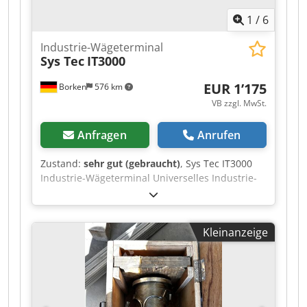
1
/
6
Industrie-Wägeterminal
Sys Tec
IT3000
EUR 1’175
Borken
576 km
VB zzgl. MwSt.
Anfragen
Anrufen
Zustand:
sehr gut (gebraucht)
, Sys Tec IT3000
Industrie-Wägeterminal Universelles Industrie-
Wägeterminal zur Integration in Ethernet
Netzwerke Es beinhaltet die bewährten,
konfigurierbaren Standard-Wägeprogramme: ·
Kleinanzeige
BASIC für einfache Wägesysteme · COUNT für
die Stückzahlwägung · CHECK für die einfache
Kontrollwägung · FILL für einfache Abfüllanlagen
· ONLINE für einfache Wägesysteme ·
TRUCK/ONLINE für Fahrzeug-Wägesysteme mit