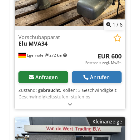
1
/
6
Vorschubapparat
Elu
MVA34
EUR 600
Egenhofen
272 km
Festpreis zzgl. MwSt.
Anfragen
Anrufen
Zustand:
gebraucht
, Rollen: 3 Geschwindigkeit:
Geschwindigkeitsstufen: stufenlos
Chjdpezqyypofx Aizea
Kleinanzeige