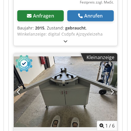
Festpreis zzgl. MwSt.
Anfragen
Anrufen
Baujahr:
2015
, Zustand:
gebraucht
,
Winkelanzeige: digital Csdpfx Ajzqyxleizeha
Maßanzeige Ablängklappen: digital
Kleinanzeige
1
/
6