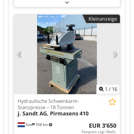
PRECEDENT 4-Sitzer Golfkarre Golfcart 2006 mit
Ladegerät Cjdpfezqhk Nox Aizjha Video kann per
WhatsApp gesendet werden. Laufender Bestand,
Kleinanzeige
siehe Webseite. Preise ab Standort Nuland. Van
de Wert Trading B.V. verfügt über einen
wechselnden Bestand an Maschinen, Lkw,
Anhängern und Anbauteilen. Alle unsere
Lieferungen erfolgen zu Handelspreisen im IST-
Zustand ohne Garantien (siehe unsere
Allgemeinen Geschäftsbedingungen). Für eine
Besichtigung und/oder Probefahrt können Sie
unverbindlich einen Termin vereinbaren. Bitte
rufen Sie vorher an – wir sind nicht ständig vor
Ort. Van de Wert Trading B.V. Bedrijfsstraat 3
1
/
16
5391 LR Nuland
Hydraulische Schwenkarm-
Stanzpresse – 18 Tonnen
j. Sandt AG, Pirmasens
410
EUR 3’650
Son
558 km
Festpreis zzgl. MwSt.