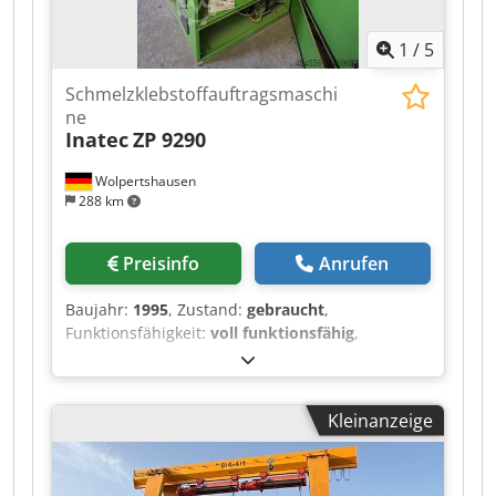
1
/
5
Schmelzklebstoffauftragsmaschi
ne
Inatec
ZP 9290
Wolpertshausen
288 km
Preisinfo
Anrufen
Baujahr:
1995
, Zustand:
gebraucht
,
Funktionsfähigkeit:
voll funktionsfähig
,
Maschinen-/Fahrzeugnummer:
3521
,
Schmelzklebstoffauftragsmaschine Typ ZP 9290 -
Tankinhalt 90 l - Heizleistung 5,5 KW Chsdpfx
Kleinanzeige
Aiozrm Hlezoa - Schmelzleistung 12 kg -
elektrischer Anschluss 400 V - Schaltplan und
Betriebsanleitungen / sonstige Dokumente im
Anhang oder Vorhanden Besichtigung nach