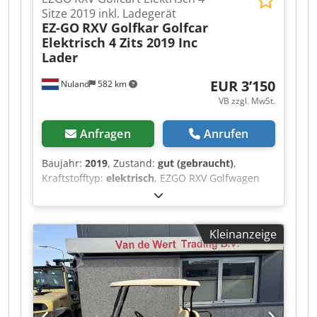
Sitze 2019 inkl. Ladegerät
EZ-GO
RXV Golfkar Golfcar
Elektrisch 4 Zits 2019 Inc
Lader
EUR 3’150
Nuland
582 km
VB zzgl. MwSt.
Anfragen
Anrufen
Baujahr:
2019
, Zustand:
gut (gebraucht)
,
Kraftstofftyp:
elektrisch
, EZGO RXV Golfwagen
Elektrisch 4-Sitzer 2019 inkl. Ladegerät Video
kann per Whatsapp gesendet werden. Laufender
Lagerbestand, siehe Webseite. Preise ab Nuland.
Kleinanzeige
Van de Wert Trading B.V. bietet einen
wechselnden Bestand an Maschinen, Lkw,
Anhängern und Anbauteilen. Alle unsere
Lieferungen erfolgen zu Handelsbedingungen
im AS-IS-Zustand ohne Garantien. (siehe unsere
Allgemeinen Geschäftsbedingungen) Für eine