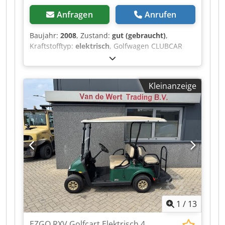
Anfragen
Anrufen
Baujahr:
2008
, Zustand:
gut (gebraucht)
,
Kraftstofftyp:
elektrisch
, Golfwagen CLUBCAR
PRECEDENT 4-Sitzer, Golfwagen, Golfcart, 2008,
mit Ladegerät. Ein Video kann per WhatsApp
zugesendet werden. Chsdszqhl Tjpfx Aizja Wir
Kleinanzeige
haben einen ständigen Lagerbestand, siehe
Website. Die Preise sind Abholpreise in Nuland.
Van de Wert Trading B.V. verfügt über einen
wechselnden Bestand an Maschinen, Lastwagen,
Anhängern und Anbaugeräten. Alle unsere
Lieferungen erfolgen zu Handelspreisen im „AS-
IS“-Zustand ohne Gewährleistungen. (siehe
unsere allgemeinen Geschäftsbedingungen) Für
eine Besichtigung und/oder eine Probefahrt
können Sie unverbindlich einen Termin
vereinbaren. Bitte rufen Sie vorher an, da wir
1
/
13
nicht ständig vor Ort sind. Van de Wert Trading
B.V. Bedrijfsstraat 3 5391 LR Nuland
EZGO RXV Golfcart Elektrisch 4