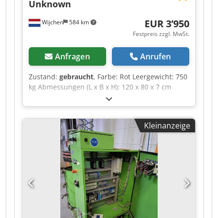
Unknown
EUR 3’950
Wijchen
584 km
Festpreis zzgl. MwSt.
Anfragen
Anrufen
Zustand:
gebraucht
, Farbe: Rot Leergewicht: 750
kg Abmessungen (L x B x H): 120 x 80 x 7 cm
Csdszrnv Uspfx Aizsha - Dokumentation
verfügbar: Nein - CE-Zertifikat vorhanden: Nein -
Transportmaße: 1200mm x 800mm x 75mm (l x b
Kleinanzeige
x h) - Transportgewicht [kg]: 750kg -
Transportpakete [Stk.]: 1 Finanzielle
Informationen Mehrwertsteuer: Der angegebene
Preis versteht sich zzgl. Mehrwertsteuer
Mehrwertsteuer/Differenzbesteuerung:
Mehrwertsteuer abzugsfähig für Unternehmer
Lieferung und Inzahlungnahme jederzeit
möglich für alles aus dem Industriebereich
Yorick Diebels