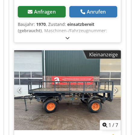
Anfragen
Anrufen
Baujahr:
1970
, Zustand:
einsatzbereit
(gebraucht)
, Maschinen-/Fahrzeugnummer:
55703
, SANDT 410 Hydraulische Schwenkarm-
Stanzpresse – 18 Tonnen Preis: 3.650 €,
zuzüglich Mehrwertsteuer Lieferbedingungen:
Kleinanzeige
EXW Son en Breugel, Niederlande Sehr gepflegte
und robuste deutsche hydraulische
Schwenkarm-Stanzpresse, hergestellt von J.
Sandt AG, Pirmasens. Geeignet zum Stanzen von
Materialien wie Leder, Gummi, Kunststoffen,
Schaumstoff, Filz, Textilien, Dichtungsmaterial,
Kork und Karton. Technische Daten * Hersteller:
J. Sandt AG * Modell: 410 * Seriennummer:
55703 * Baujahr: unbekannt, vermutlich späte
1960er Jahre * Stanzkraft: 18 Tonnen *
Arbeitstisch: 900 × 450 mm * Schwenkarm-
1
/
7
Druckplatte: 550 × 350 mm * Gemessener
Abstand: ca. 110 mm Chodpfx Aiozqhdiezea *