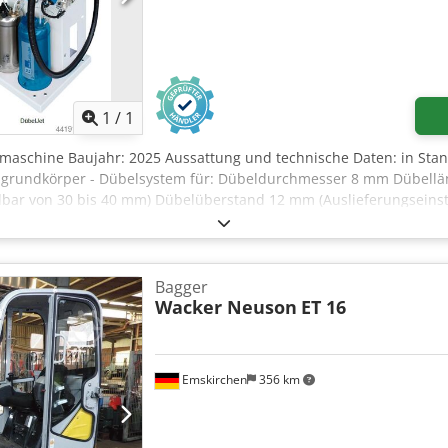
Stunden) mit individuell programmierbaren Öffnungsmaßen der b
der Reduzieren der Presskraft während des Pressvorganges Arbe
min: 150 mm, max: 2500 mm Höhe min: 150 mm, max: 1400 mm Tie
Mehr Bilder anfragen
ng-Verfahrgeschwindigkeit, für schnelles Positionieren der Pressba
in den Pressbalken, Pressgeschwindigkeit 5 / 10 / 25 mm/Sek. un
abgeschaltet werden für die Verpressung von Sonderteilen Inkl. 
1
/
1
rsheim Verfügbarkeit: Kurzfristig
maschine Baujahr: 2025 Aussattung und technische Daten: in Sta
nengrundkörper - Dübelsystem für: Dübeldurchmesser 8 mm Dübell
llbar von 30 bis 40 mm) Dübelüberstand 12 mm (Auslieferungseinste
wingförderer für den Dübeltransport Dübeldurchmesser- und Länge
 für vorgeleimte Dübel Wasserbehälter (Edelstahlbehälter 7,5 l)
 Elektroniksteuerung mit: Hauptschalter Ein / Aus Programmwahls
r für die Dübelzuführung über Schwingförderer Potentiometer fü
Bagger
. Wasserstandes im Wasserbehälter - Fahrwerk - Druckluft: 6 bar /
Wacker Neuson
ET 16
 Gegenlochbearbeitung: 1 Stück HoKuTech | DübelJet mit Ausbausat
hließen im DübelJet inkl. höhenverstellbarer Aufhängung für Lei
ät zur Gegenlochbearbeitung Viskosität für PVAc-Leime bis 75.00
Emskirchen
356 km
m Verfügbarkeit: Sofort