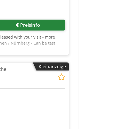
Preisinfo
eased with your visit - more
hen / Nürnberg - Can be test
Kleinanzeige
the