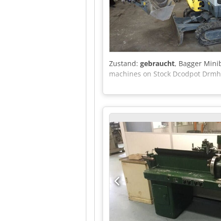
Zustand:
gebraucht
, Bagger Mini
machines on Stock Dcodpot Drmhof