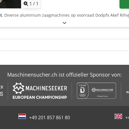
1
/
1
t
, Diverse aluminium zaagmachines op voorraad Dodpfx Akef Rihv
Maschinensucher.ch ist offizieller Sponsor von:
+49 201 857 861 80
+