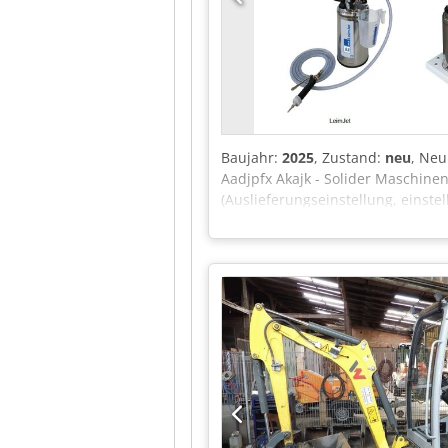
(umschaltbar auf Sekunden oder 
Nachpressfunktion zum Erhöhen o
mm Arbeitsabmessungen: Länge 
Nafksask Inkl. Aufpreis für Eilga
Werkstückerkennung mit Sensoren 
50 mm/Sek., die Sensoren können 
Arbeitshöhe 500 mm Standort: Flö
Baujahr:
2025
, Zustand:
neu
, Neu
Aadjpfx Akajk - Solider Maschi
(Auslieferungseinstellung, einste
mm) Rückschlagfreie Pistole Sch
System - Wasserversorgungssystem
bar Wasserdruck und Spritzdüse -
Wasser+Einschießen Potentiomete
Kontrolllampe zur Anzeige des min
HoKuTech DübelJet mit Option zur
Vorrichtungen zum Einhängen/Ansc
HoKuTech | LeimJet Leimangabeger
mm, Spitzdüse Standort: Flörshei