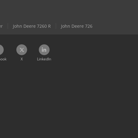
er
John Deere 7260 R
John Deere 726
book
X
LinkedIn