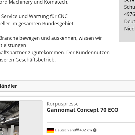
ord Machinery und Komatech.
Schu
4976
 Service und Wartung für CNC
Deut
eller im gesamten Bundesgebiet.
Nied
er Branche bewegen und auskennen, wissen wir
stleistungen
chäftspartner zugutekommen. Der Kundennutzen
nseren Geschäftsbetrieb.
Händler
Korpuspresse
Gannomat
Concept 70 ECO
Deutschland
432 km