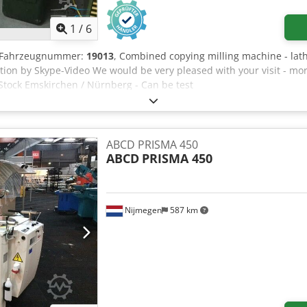
1
/
6
-/Fahrzeugnummer:
19013
, Combined copying milling machine - l
tion by Skype-Video We would be very pleased with your visit - mo
Stock Emskirchen / Nürnberg - Can be test
ABCD PRISMA 450
ABCD
PRISMA 450
Nijmegen
587 km
Mehr Bilder anfragen