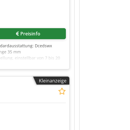
eiden Pressbalken
itshöhe/Beschickungshöhe: 300
fe: 700 mm Dcjdpfx Akew
lken, gesteuert über automatische
d Eilgang-Verfahrgeschwindigkeit
Preisinfo
Satz Maschinenfüße für
ndardausstattung: Dcedswx
änge 35 mm
llung, einstellbar von 7 bis 20
nkontrolle mit Auto-DL-Selekt
 Geschlossenes Wassersytem mit 6
chalter Wasser /
Kleinanzeige
r die Wasser-Einspritz-Menge
 Elektrik: 230V, 1Ph, 50Hz
z für LeimJet inkl. der
mschlauch/ inklusive: 1
0 mPas Inkl. Dübeldüse für Ø 8