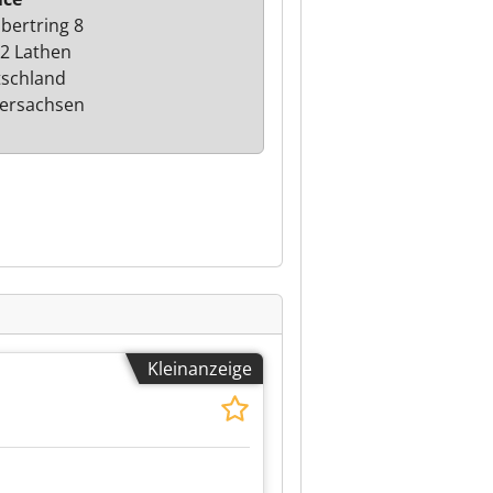
bertring 8
2 Lathen
schland
ersachsen
Kleinanzeige