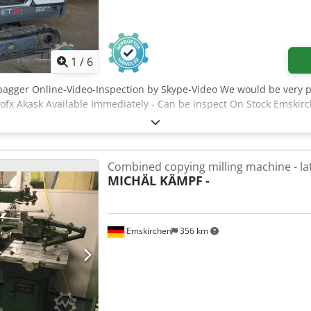
1
/
6
bagger Online-Video-Inspection by Skype-Video We would be very pl
x Akask Available Immediately - Can be inspect On Stock Emskirc
Combined copying milling machine - la
MICHÄL KÄMPF
-
Emskirchen
356 km