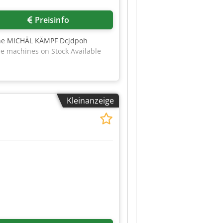
Preisinfo
athe MICHÄL KÄMPF Dcjdpoh
re machines on Stock Available
Kleinanzeige