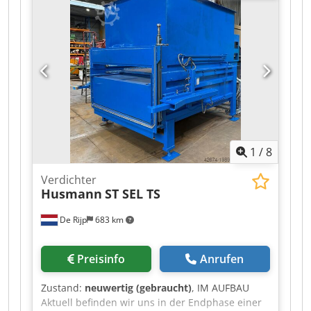
Rampenbedienung Maschinen werden
instandgesetzt, gewartet, geprüft und
überlackiert in Standard-RAL verkauft. Bilder
sind Referenzbilder von uns gefertigter
Maschinen des gleichen Typs Gern erstellen wir
ein Angebot inkl. Anlieferung.
1
/
8
Verdichter
Husmann
ST SEL TS
De Rijp
683 km
Preisinfo
Anrufen
Zustand:
neuwertig (gebraucht)
, IM AUFBAU
Aktuell befinden wir uns in der Endphase einer