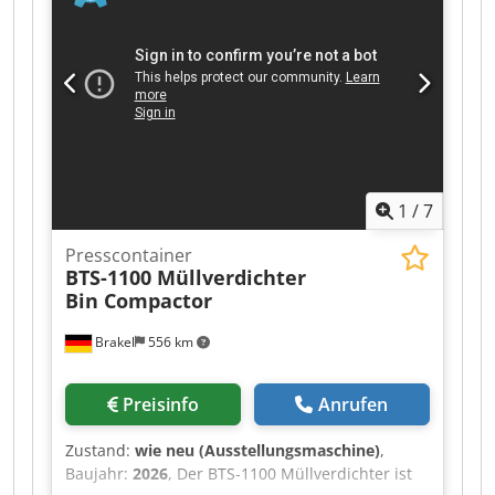
1
/
7
Presscontainer
BTS-1100 Müllverdichter
Bin Compactor
Brakel
556 km
Preisinfo
Anrufen
Zustand:
wie neu (Ausstellungsmaschine)
,
Baujahr:
2026
, Der BTS-1100 Müllverdichter ist