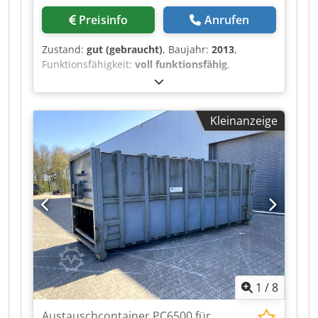
Preisinfo
Anrufen
Zustand:
gut (gebraucht)
, Baujahr:
2013
,
Funktionsfähigkeit:
voll funktionsfähig
,
Presskraft:
34 t
, Leistung:
7.5 kW (10.20 PS)
, L&M
H900 Stationäre Presse + Container Dksdpfx
Aewcd Nnolasr Der H900 verfügt über einen
Kleinanzeige
erhöhten Pressblock (900 mm) und ist speziell
für extrem große Kartonstücke/-mengen
konzipiert. Angetrieben wird die Maschine von
einem 7,5 kW starken Elektromotor. Ursprünglich
im Jahr 2008 gebaut und 2013 von Wortmann
Milieutechniek überholt. Diese Maschine wurde
von Wortmann Milieutechniek gewartet, die
gesamte Wartungshistorie ist verfügbar. Sofort
einsatzbereit!
1
/
8
Austauschcontainer PC6500 für