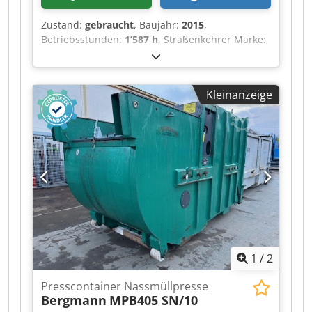
Zustand:
gebraucht
, Baujahr:
2015
,
Betriebsstunden:
1’587 h
, Straßenkehrer Marke:
Husmann Typ: SPB 20 SEL-E Inhalt: 20m3
Baujahr: 2015 Dedpfx Alswcazteaokr
Entriegelungstür: oben angeschlagen
Kleinanzeige
1
/
2
Presscontainer Nassmüllpresse
Bergmann
MPB405 SN/10