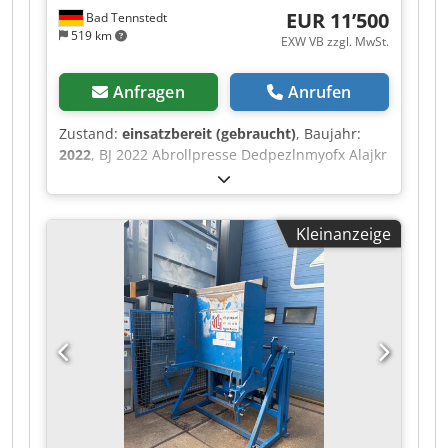
EUR 11’500
Bad Tennstedt
519 km
EXW VB zzgl. MwSt.
Anfragen
Anrufen
Zustand:
einsatzbereit (gebraucht)
, Baujahr:
2022
, BJ 2022 Abrollpresse Dedpezlnmyofx Alajkr
20 m³ Anschluss 380 V 32 A CEE 5,5 kW
Kleinanzeige