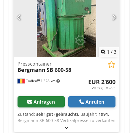
1
/
3
Presscontainer
Bergmann
SB 600-58
EUR 2’600
Codlea
1’328 km
VB zzgl. MwSt.
Anfragen
Anrufen
Zustand:
sehr gut (gebraucht)
, Baujahr:
1991
,
Bergmann SB 600-58 Vertikalpresse zu verkaufen
Hersteller: Bergmann Modell: SB 600-58 Baujahr:
1991 Maschinengewicht: 810 kg Hochwertige, in