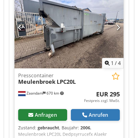
1
/
4
Presscontainer
Meulenbroek
LPC20L
EUR 295
Zaandam
670 km
Festpreis zzgl. MwSt.
Anfragen
Anrufen
Zustand:
gebraucht
, Baujahr:
2006
,
Meulenbroek LPC20L Dedpsyrrucefx Alaekr