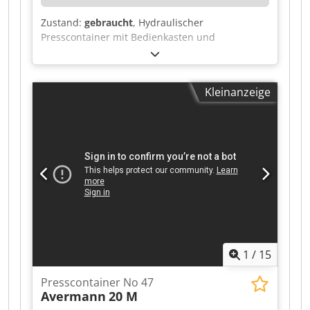
Zustand:
gebraucht
, Hydraulischer
Presscontainer mit Bedienkasten und
Anschlusskabeln. Abmessungen ca. 300 x 270 x
300 cm. Djdpfx Alezncayjaskr Spezifikationen:
Typ: Presscontainer Antrieb: hydraulisch
Kleinanzeige
Ausführung: Stahlcontainer mit Presse und
Bedienkasten Abmessungen (ca.): 300 x 270 x
300 cm Zustand: gebraucht
1
/
15
Presscontainer No 47
Avermann
20 M