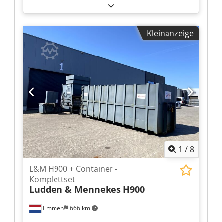
vollständigen Überholung einer
vollautomatischen stationären Presse. Diese
stationäre Presse wird mit 2 Vorsatzcontainern à
Kleinanzeige
30 m³ mit Seitentür geliefert. Baujahr: RV 2025
Von uns durchgeführte Überholungsarbeiten: -
Neuer Boden - Neue Seitenwand - Neue
Führungsblöcke sowie Führungsplatten -
Überholter Pressblock - Zylinder mit neuen
Manschetten - Neue Gabelbolzen - Neuer
Rücklauffilter - Neue Hydraulikschläuche - Öl
gewechselt Dkjdpfx Alew Uc T Usaor
1
/
8
L&M H900 + Container -
Komplettset
Ludden & Mennekes
H900
Emmen
666 km