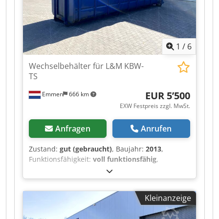
zu „Standard“-Tauschcontainern ist das
Entladen wesentlich einfacher.
1
/
6
Wechselbehälter für L&M KBW-
TS
EUR 5’500
Emmen
666 km
EXW Festpreis zzgl. MwSt.
Anfragen
Anrufen
Zustand:
gut (gebraucht)
, Baujahr:
2013
,
Funktionsfähigkeit:
voll funktionsfähig
,
Maschinen-/Fahrzeugnummer:
9484
, Husmann
Wechselbehälter Djdswcdr Nspfx Alaskr Ladetür
/ Schließschieber umgebaut für eine L&M KBW-
Kleinanzeige
TS