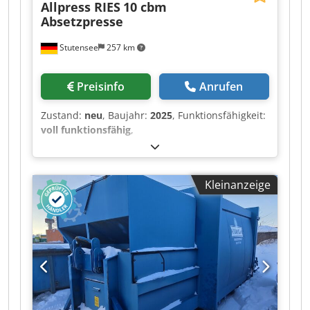
Allpress RIES
10 cbm
Absetzpresse
Stutensee
257 km
Preisinfo
Anrufen
Zustand:
neu
, Baujahr:
2025
, Funktionsfähigkeit:
voll funktionsfähig
,
Maschinen-/Fahrzeugnummer:
AR5xxxx
,
Presskraft:
28 t
, Gesamtbreite:
2’015 mm
,
Gesamtlänge:
4’400 mm
, Gesamthöhe:
2’500
Kleinanzeige
mm
, Gesamtgewicht:
3’000 kg
, Einfüllöffnung
Länge:
1’360 mm
, Breite der Einfüllöffnung:
1’660 mm
, Leistung:
5.5 kW (7.48 PS)
, neuer
hydraulischer Presscontainer mit Auslaufschutz,
geeignet zum Verpressen von Restmüll mit
Feuchteanteil Dksdpfjydlfxox Alaer