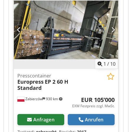
Husmann SPB 20 FKL Presscontainer, Baujahr
1999, an. Typ: SPB 20 FKL Maschinen-Nr.: 18590
Volumen: 20,0 m3 Leistung: 5,5 kW Leergewicht:
5200 kg Djdjzg Ha Iopfx Alajkr Zulässiges
Gesamtgewicht: 12000 kg Spannung: 400 V
Baujahr: 1999 Letzte Wartung (UVV&DGUV):
02/2026 Zweigeteilter Deckel f. Rampe
Stahlabstreifer Voll funktionsfähig Wenn Sie
Rückfragen haben oder mehr Informationen
benötigen, schreiben Sie uns gerne eine
1
/
10
Nachricht.
Presscontainer
Europress
EP 2 60 H
Standard
EUR 105’000
Zabierzów
930 km
EXW Festpreis zzgl. MwSt.
Anfragen
Anrufen
Zustand:
gebraucht
, Baujahr:
2017
,