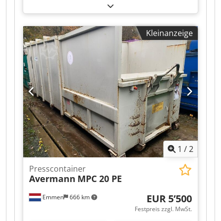
Möglichkeit zum Kauf oder zur Miete. Preis ist
monatliche Mietrate. Lackierung in Firmenfarbe
möglich. Technisch in gutem Zustand!
Kleinanzeige
1
/
2
Presscontainer
Avermann
MPC 20 PE
EUR 5’500
Emmen
666 km
Festpreis zzgl. MwSt.