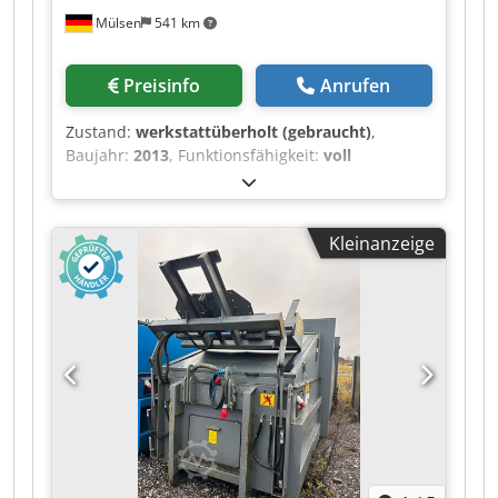
Mülsen
541 km
Preisinfo
Anrufen
Zustand:
werkstattüberholt (gebraucht)
,
Baujahr:
2013
, Funktionsfähigkeit:
voll
funktionsfähig
, Nassmüllpresse Presscontainer
Bergmann MPB405 SN/10 für Absetzkipper
10cbm Nutzvolumen geprüft, gewartet, voll
Kleinanzeige
funktionstüchtig Dksdpfsvmwpwsx Alaor
Lackierung in gewünschter RAL-Farbe möglich
Gern erstellen wir ein Angebot inkl. Anlieferung.