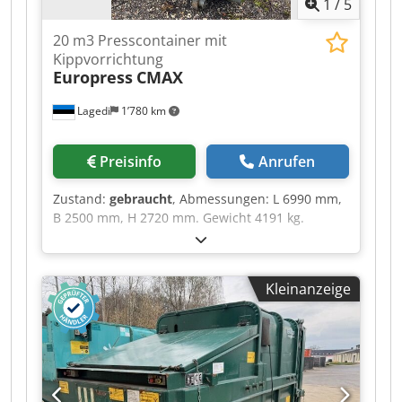
1
/
5
20 m3 Presscontainer mit
Kippvorrichtung
Europress
CMAX
Lagedi
1’780 km
Preisinfo
Anrufen
Zustand:
gebraucht
, Abmessungen: L 6990 mm,
B 2500 mm, H 2720 mm. Gewicht 4191 kg.
Kippvorrichtung für 140-660 l Behälter Dsdpfx
Aevkn Nvelajkr
Kleinanzeige