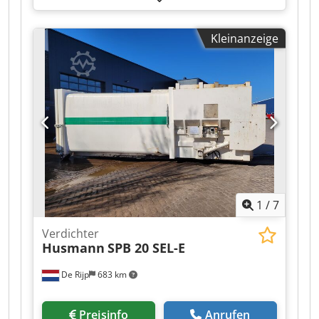
Presskraft:
34 t
, Gesamtbreite:
2’400 mm
,
Gesamtlänge:
6’500 mm
, Gesamthöhe:
2’400
Kleinanzeige
mm
, Gesamtgewicht:
4’635 kg
, Einfüllöffnung
Länge:
1’000 mm
, Breite der Einfüllöffnung:
1’900 mm
, Leistung:
5.5 kW (7.48 PS)
, Sauberer
Pressbehälter Husmann SPB20SEN Djdpfx
Aowcdrcjlaskr Hebe- und Kippanlage für 660
Liter Rollbehälter Erhöhte Hub- und Kippanlage
für 1.200 mm hohe Plattform Ablassventil
1
/
7
Verdichter
Husmann
SPB 20 SEL-E
De Rijp
683 km
Preisinfo
Anrufen