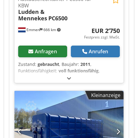
KBW
Ludden &
Mennekes
PC6500
EUR 2’750
Emmen
666 km
Festpreis zzgl. MwSt.
Anfragen
Anrufen
Zustand:
gebraucht
, Baujahr:
2011
,
Funktionsfähigkeit:
voll funktionsfähig
,
Abnehmbarer Behälter von Ludden & Mennekes
Speziell für Papier/Karton Kompatibel mit der
stationären KBW-Presse von Ludden &
Kleinanzeige
Mennekes. Dedpfswcdtgex Alaekr Dieser
Behälter verfügt über die Öffnung an der
Behälteraufnahme (Vorderseite). Das
Papier/Karton wird von vorne in den Behälter
gedrückt. Da der Behälter in Richtung der
Entleerungstür konisch aufgebaut ist, lässt sich
das Material sehr leicht entleeren. Im Gegensatz