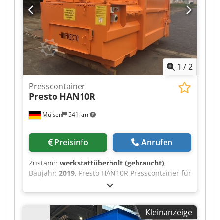
1
/
2
Presscontainer
Presto
HAN10R
Mülsen
541 km
Preisinfo
Anrufen
Zustand:
werkstattüberholt (gebraucht)
,
Baujahr:
2019
, Presto HAN10R Presscontainer für
Absetzkipper 10cbm Nutzvolumen
Entleerungstür oben angeschlagen zweigeteilter
Deckel über Einfüllöffnung links/rechts öffnend
Kleinanzeige
Dsdpfxew Uqnge Alaekr Vorbereitung für