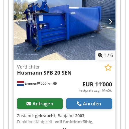
1
/
6
Verdichter
Husmann
SPB 20 SEN
EUR 11’000
Emmen
666 km
Festpreis zzgl. MwSt.
Anfragen
Anrufen
Zustand:
gebraucht
, Baujahr:
2003
,
Funktionsfähigkeit:
voll funktionsfähig
,
Maschinen-/Fahrzeugnummer:
24559
,