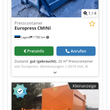
1
/
4
Presscontainer
Europress
CMINI
Lagedi
1’780 km
Preisinfo
Anrufen
Zustand:
gut (gebraucht)
, 20 m³ Presscontainer
von Europress. Abmessungen: L 6510 mm, B
2500 mm, H 2700 mm. Dkedpoycwyxefx Alajr
Kleinanzeige