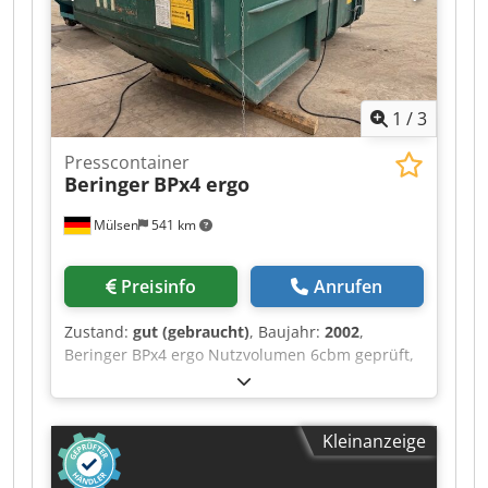
1
/
3
Presscontainer
Beringer
BPx4 ergo
Mülsen
541 km
Preisinfo
Anrufen
Zustand:
gut (gebraucht)
, Baujahr:
2002
,
Beringer BPx4 ergo Nutzvolumen 6cbm geprüft,
gewartet, voll funktionstüchtig Überlackierung in
gewünschter RAL möglich. Noes3koku Gern
erstellen wir ein Angebot inklusive Lieferung.
Kleinanzeige
Dedotp Hnwepfx Alaskr