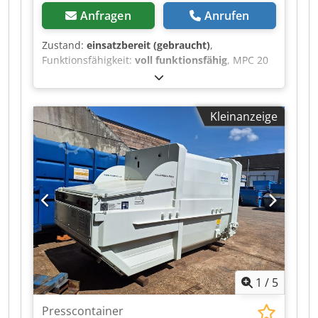
Anfragen
Anrufen
Zustand:
einsatzbereit (gebraucht)
,
Funktionsfähigkeit:
voll funktionsfähig
, MPC 20
PE - Presscontainer Djdpeyilt Dofx Alaekr
Kleinanzeige
1
/
5
Presscontainer