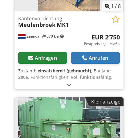
1
/
8
Kantenvorrichtung
Meulenbroek
MK1
EUR 2’750
Zaandam
670 km
Festpreis zzgl. MwSt.
Anfragen
Anrufen
Zustand:
einsatzbereit (gebraucht)
, Baujahr:
2006
, Funktionsfähigkeit:
voll funktionsfähig
,
Sauberer Container-Kipper für Rollbehälter.
Mehrere Stück zum Kauf oder zur Miete
verfügbar. Dkodpfx Aszhnnijlasr
Kleinanzeige