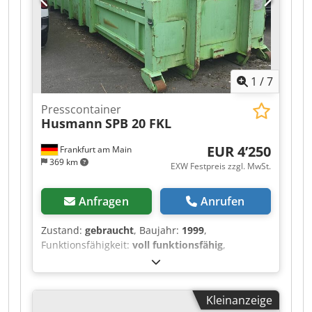
1
/
7
Presscontainer
Husmann
SPB 20 FKL
EUR 4’250
Frankfurt am Main
369 km
EXW Festpreis zzgl. MwSt.
Anfragen
Anrufen
Zustand:
gebraucht
, Baujahr:
1999
,
Funktionsfähigkeit:
voll funktionsfähig
,
Gesamtgewicht:
12’000 kg
, Leistung:
5.5 kW
(7.48 PS)
, Eingangsspannung:
400 V
,
Leergewicht:
5’200 kg
, DGUV geprüft bis:
Kleinanzeige
02/2027
, Wir bieten diesen gebrauchten