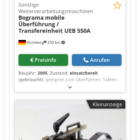
Sonstige
Weiterverarbeitungsmaschinen
Bograma
mobile
Überführung /
Transfereinheit UEB 550A
Kirchberg
250 km
Preisinfo
Anrufen
Baujahr:
2005
, Zustand:
einsatzbereit
(gebraucht)
, geeignet zum Überführen, Takten,
Ausbrechen, Ausblasen Cjdpfx Ahsh Svyvj Reha
Kleinanzeige