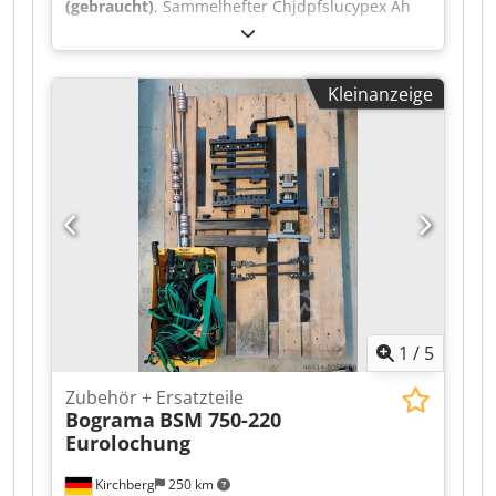
(gebraucht)
, Sammelhefter Chjdpfslucypex Ah
Roa Hohner horizontaler Flachstapelanleger
(solo) für HSB 9000
Kleinanzeige
1
/
5
Zubehör + Ersatzteile
Bograma
BSM 750-220
Eurolochung
Kirchberg
250 km