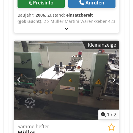
Preisinfo
Anrufen
Baujahr:
2006
, Zustand:
einsatzbereit
(gebraucht)
, 2 x Müller Martini Warenkkeber 423
mit Robatech Hotmelt Concept B 5/2 Baujahr
2006 für Müller Martini Tempo Sammelhefter.
Chsdpfx Ahexfwvqs Roa Guter Zustand
Kleinanzeige
1
/
2
Sammelhefter
Müller