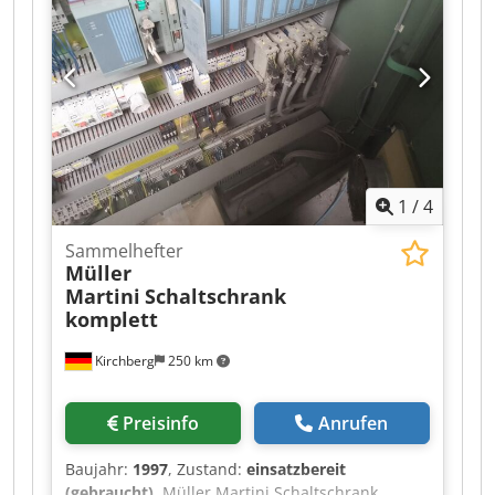
1
/
4
Sammelhefter
Müller
Martini
Schaltschrank
komplett
Kirchberg
250 km
Preisinfo
Anrufen
Baujahr:
1997
, Zustand:
einsatzbereit
(gebraucht)
, Müller Martini Schaltschrank