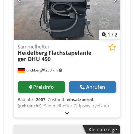
1
/
2
Sammelhefter
Heidelberg
Flachstapelanle
ger DHU 450
Kirchberg
250 km
Preisinfo
Anrufen
Baujahr:
2007
, Zustand:
einsatzbereit
(gebraucht)
, Sammelhefter Cjdpsxw Iryefx Ah
Rsha Heidelberg Flachstapelanleger DHU 450
Kleinanzeige