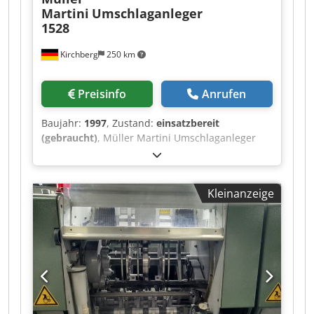
Martini
Umschlaganleger
1528
Kirchberg
250 km
Preisinfo
Anrufen
Baujahr:
1997
, Zustand:
einsatzbereit
(gebraucht)
, Müller Martini Umschlaganleger
1528, Baujahr 1997 Chedpfswvmqbex Ah Rja
Kleinanzeige