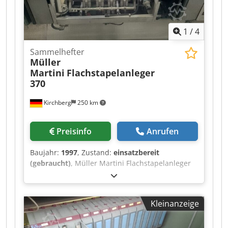
1
/
4
Sammelhefter
Müller
Martini
Flachstapelanleger
370
Kirchberg
250 km
Preisinfo
Anrufen
Baujahr:
1997
, Zustand:
einsatzbereit
(gebraucht)
, Müller Martini Flachstapelanleger
370, Baujahr 1997 6x Cedpfx Ahewvmp Re Roha
Kleinanzeige