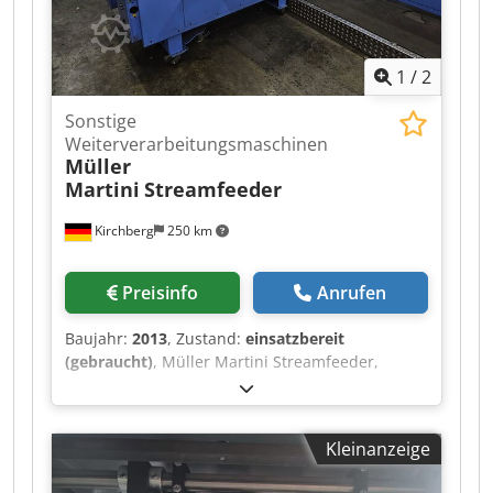
1
/
2
Sonstige
Weiterverarbeitungsmaschinen
Müller
Martini
Streamfeeder
Kirchberg
250 km
Preisinfo
Anrufen
Baujahr:
2013
, Zustand:
einsatzbereit
(gebraucht)
, Müller Martini Streamfeeder,
Baujahr 2013 Chjdet Iyhzspfx Ah Rsa
Kleinanzeige