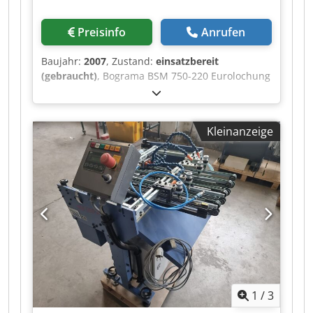
Preisinfo
Anrufen
Baujahr:
2007
, Zustand:
einsatzbereit
(gebraucht)
, Bograma BSM 750-220 Eurolochung
– Zentrierung und Bänderführungen in
verschiedenen Größen – Kopf, Mittel und
Fußhalterung Chedpfx Ahoiz T Txj Rsa
Kleinanzeige
1
/
3