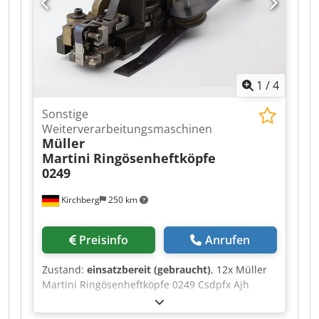
1
/
4
Sonstige
Weiterverarbeitungsmaschinen
Müller
Martini
Ringösenheftköpfe
0249
Kirchberg
250 km
Preisinfo
Anrufen
Zustand:
einsatzbereit (gebraucht)
, 12x Müller
Martini Ringösenheftköpfe 0249 Csdpfx Ajh
Rayzeh Rjha