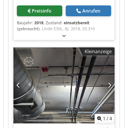
Preisinfo
Anrufen
Baujahr:
2018
, Zustand:
einsatzbereit
(gebraucht)
, Linde E30L, Bj. 2018, 20.310
Stunden, Triplex 513cm, 3.+4. Ventil mit SS+ZVG
Chodpfxeu S Sq Is Ah Rsa
Kleinanzeige
1
/
4