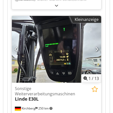
komplett, Baujahr 1997 Chedpfxjwvmp Ds Ah Rja
Kleinanzeige
1
/
13
Sonstige
Weiterverarbeitungsmaschinen
Linde
E30L
Kirchberg
250 km