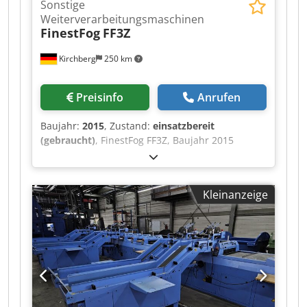
Sonstige
Weiterverarbeitungsmaschinen
FinestFog
FF3Z
Kirchberg
250 km
Preisinfo
Anrufen
Baujahr:
2015
, Zustand:
einsatzbereit
(gebraucht)
, FinestFog FF3Z, Baujahr 2015
Chjdpfjt Uwiiex Ah Roa 7 x Doppeldüse
Kleinanzeige