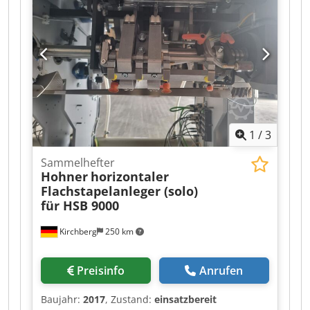
1
/
3
Sammelhefter
Hohner
horizontaler
Flachstapelanleger (solo)
für HSB 9000
Kirchberg
250 km
Preisinfo
Anrufen
Baujahr:
2017
, Zustand:
einsatzbereit