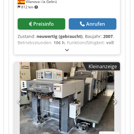
Vilanova i la Geltrú
812 km
Preisinfo
Anrufen
Zustand:
neuwertig (gebraucht)
, Baujahr:
2007
,
Betriebsstunden:
106 h
, Funktionsfähigkeit:
voll
funktionsfähig
, Farbkanäle:
5-colour with
coater
, Papierbreite (min.):
585 mm
,
Papierbreite (max.):
740 mm
, Tolle XL 75
Kleinanzeige
Maschine mit Top Zustand und Ausrüstung
Lackturm (Kammerrakelsystem) Prinect Axis
Control Prinect Press Center mit
Fernsteuereinrichtung für Farbzonen,
Farbduktoren sowie Umfang-, Seiten- und
Diagonalregister mit Job Memory Card und
Touch Screen Alcolor Vario Filmfeuchtwerke mit
Umwälzung und Kühlung CombiStar
Farbwerktemperierung (wassergekühlt)
Chodpfxex S Npfe Aizoa Autoplate XL voll-
automatisches simultaner Plattenwechselsystem