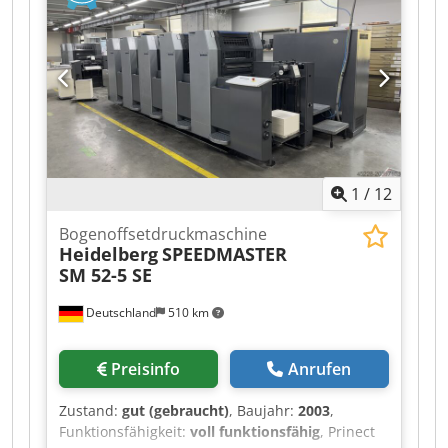
Maschine, Autoplate PRO, Gummituchwasch,
Walzenwasch, Druckzylinderwasch, Lackierwerk,
2x UV-Zwischentrockner, 1x UV-Endtrockner,
Pudersprühwerk, Verlängerte Auslage X2 Modul,
Bogenbremse, FOIL Print Kit, Airstar Pro,
Cleanstar Stahlplatte in Anleger und Auslage
Chedpfox An Urjx Aizea
1
/
12
Bogenoffsetdruckmaschine
Heidelberg
SPEEDMASTER
SM 52-5 SE
Deutschland
510 km
Preisinfo
Anrufen
Zustand:
gut (gebraucht)
, Baujahr:
2003
,
Funktionsfähigkeit:
voll funktionsfähig
, Prinect