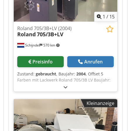
Chjdpfx Asv Rx A Heizja - DryStar: DryStar 2000
IR + hot-air Ausleger - Pudergerät: PowderStar
1
/
15
Zubehör - Luftversorgungsschrank: AirStar -
Druckluft Kompressor: Atlas Copco
Roland 705/3B+LV (2004)
Roland
705/3B+LV
Schijndel
570 km
Preisinfo
Anrufen
Zustand:
gebraucht
, Baujahr:
2004
, Offset 5
Farben mit Lackwerk Roland 705/3B LV Baujahr:
2004 Druckzahl (Mio.): 258 Maschine Steuerung -
RCI - RCI JobCard Anleger - Saugbändertisch -
Entelektrisierung - Stahlplatte in Anleger
Kleinanzeige
Druckwerke - Anzahl Druckwerken: 5 - Maschine
ohne Wendung - APL aber genützt als PPL
halbautomatischer Plattenwechsel - RolandMatic
- Automatische Farbwalzenwascheinrichtung -
Automatische Gummituchwascheinrichtung