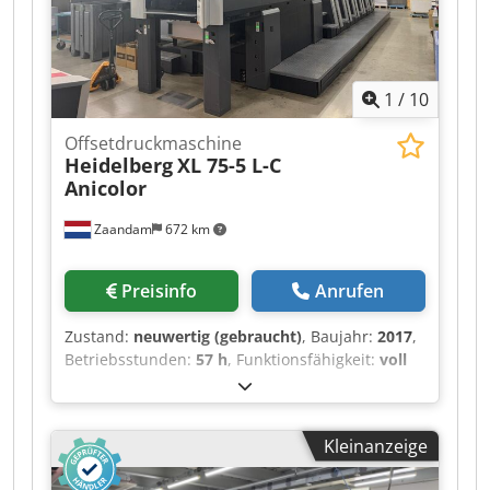
1
/
10
Offsetdruckmaschine
Heidelberg
XL 75-5 L-C
Anicolor
Zaandam
672 km
Preisinfo
Anrufen
Zustand:
neuwertig (gebraucht)
, Baujahr:
2017
,
Betriebsstunden:
57 h
, Funktionsfähigkeit:
voll
funktionsfähig
, Maschinen-/Fahrzeugnummer:
LS001402
, VOLL-UV-Format 53 x 75 cm, Anicolor,
Wallscreen K Press Center XL 2, Alcolor VARIO
Kleinanzeige
Feuchtwerk, Combistar Kühl- und Umlaufgerät,
Farbwerks-Temperaturregelung, wassergekühlte