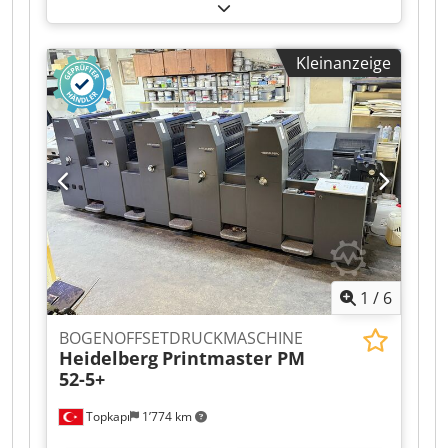
Classic Center Steuerpult Heidelberg Autoplate
(Halbautomatischer Plattenwechsel
Wascheinrichtungen Grafix Alphatronic 200:
Kleinanzeige
Pudereinrichtung Alcolor Filmfeuchtwerk
Technotrans Combistar compact alpha c. 120 L
Farbwerkstemperierung Codpfsxrtbvox Aizsha
Druckzahlerstand: 62 Mio.
1
/
6
BOGENOFFSETDRUCKMASCHINE
Heidelberg
Printmaster PM
52-5+
Topkapı
1’774 km