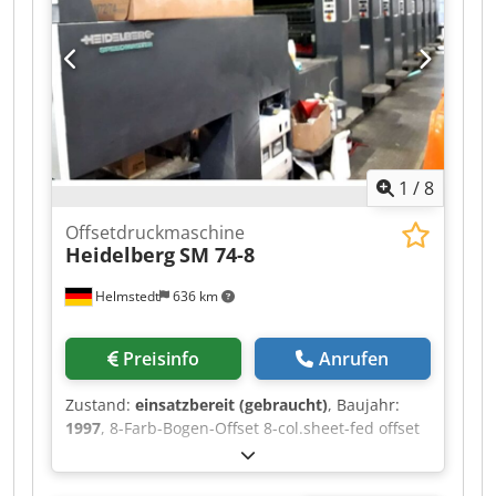
1
/
8
Offsetdruckmaschine
Heidelberg
SM 74-8
Helmstedt
636 km
Preisinfo
Anrufen
Zustand:
einsatzbereit (gebraucht)
, Baujahr:
1997
, 8-Farb-Bogen-Offset 8-col.sheet-fed offset
presses Chodpfeygwbdox Aizoa Built in 1997
Size max 520 x 740 mm min 210 x 280 mm Image