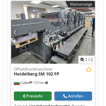
area max 510 x 740 mm Speed max 15.000 c/h
Kleinanzeige
Pile height feeder 945 mm Pile height delivery
1.000 mm
1
/
2
Offsetdruckmaschine
Heidelberg
SM 102 FP
София
1’275 km
Preisinfo
Anrufen
Zustand:
einsatzbereit (gebraucht)
, Baujahr: