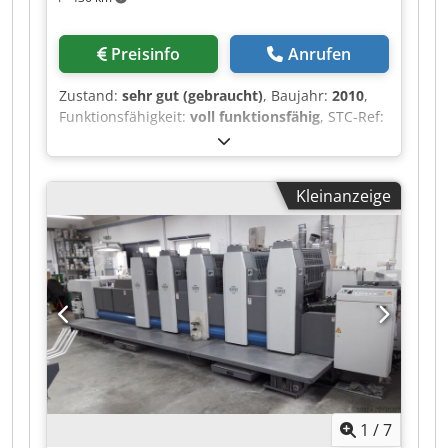
Preisinfo
Anrufen
Zustand:
sehr gut (gebraucht)
, Baujahr:
2010
,
Funktionsfähigkeit:
voll funktionsfähig
, STC-Ref:
G-022-7719 Heidelberg SM-74-5, Baujahr: 2010,
Druckzahl: 181 Mio. Format: 520x740 mm ,5
Farben Ausstattung: - Axis Control - Maschine
Kleinanzeige
OHNE Wendung! Chjdpfx Aijzhgunszsa -
AlcoSmart - Preset - Ultraschall
Doppelbogenkontrolle - Kompressor Atlas Copco
- Technotrans Kühlung, Alkoholkonstanthaltung -
Neue Farb- und Feuchtwalzen in 2024 -
Tiefstapelausleger - CP2000 - Alcolor
automatisches Filmfeuchtwerk - Easyplate -
Gummituch Wascheinrichtung -
Farbwalzenwasch-Einrichtung vom Pult aus
gesteuert - Druckzylinder Wascheinrichtung -
Puder Apparat -->Verfügbar ab: 09/2026
1
/
7