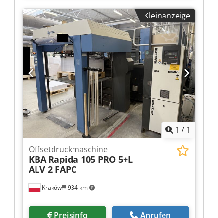
Prinect Press Center mit Fernsteuereinrichtung
Kleinanzeige
für Farbzonen, Farbduktoren sowie Umfang-,
Seiten- und Diagonalregister mit Job Memory
Card und Touch Screen Chedey Hvt Hjpfx Aizoa
Alcolor Filmfeuchtwerke mit Umwälzung und
Kühlung Autoplate automatisches
Plattenwechselsystem automatische
Farbwalzenwascheinrichtung automatische
Gummituch- und
Druckzylinderwascheinrichtung
Bedruckstoffdickenerweiterung 0,6 mm
Puderapparat IR-Trockner verlängerte
1
/
1
Hochstapelauslage Serienzubehör
Offsetdruckmaschine
KBA
Rapida 105 PRO 5+L
ALV 2 FAPC
Kraków
934 km
Preisinfo
Anrufen