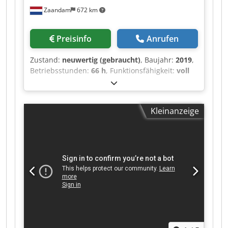
Zaandam
672 km
Preisinfo
Anrufen
Zustand:
neuwertig (gebraucht)
, Baujahr:
2019
,
Betriebsstunden:
66 h
, Funktionsfähigkeit:
voll
funktionsfähig
, Format 60 x 75 cm, Presscenter
XL 2, Programm-gesteuerte Wascheinrichtung
für Farbwalzen, Gummituch- und
Kleinanzeige
Druckzylinderwaschung, Alcolor Vario
Feuchtwerk, Combistar luftgekühltes Kühl- und
Umlaufgerät, Autoplate, Antistatik-Einrichtung
im Anleger, Doppelbogenkontrolle, Weko AP 262
Pulverbesprühung, AMS LED-UV-Trockner,
maximale Papierstärke 0,8 mm, maximale
Geschwindigkeit 15.000 Bogen/h, Wendung 2-3
oder 5- Cedpfoykr Rzsx Aizeha