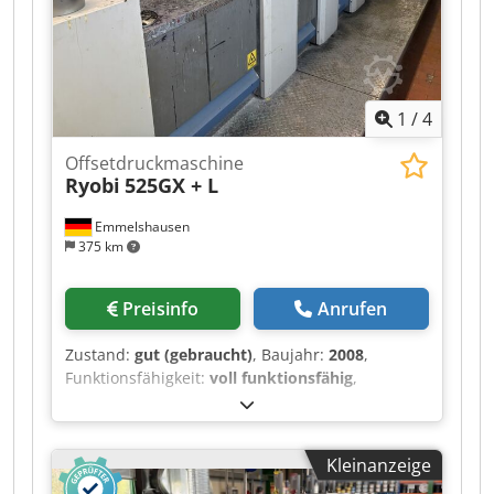
1
/
4
Offsetdruckmaschine
Ryobi
525GX + L
Emmelshausen
375 km
Preisinfo
Anrufen
Zustand:
gut (gebraucht)
, Baujahr:
2008
,
Funktionsfähigkeit:
voll funktionsfähig
,
Filmfeuchtwerk Ryobimatic Chjdezqyr Eepfx Aizja
PCS-H Farbfernsteuerung Technotrans Kühlung
alpha.d Lackwerk mit Baldwin IR-Trockner
Kleinanzeige
Puderapparat Grafix Digit. 3000
Doppelbogenkontrolle elektr. Schrägbogen- und