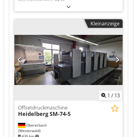
Maschinen-/Fahrzeugnummer:
GS000526
,
Format 36 x 52 cm, Alcolor Vario-
Befeuchtungssystem, Technotrans-Kühl- und
Kleinanzeige
Rücklaufsystem, Temperaturregelung der
Farbwerke, Anicolor-Farbwerke, Doppelte
Bogenkontrolle, Seitenregisterkontrolle,
Farbwalzenwaschvorrichtung,
Walzenwaschvorrichtung,
Zylinderwaschvorrichtung, Autoplate, IR-
Trockner, Verlängerte Auslage. Chsdoznl T Ajpfx
Aizsa
1
/
13
Offsetdruckmaschine
Heidelberg
SM-74-5
Obererbach
(Westerwald)
436 km