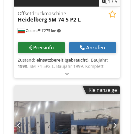
1
/
5
Offsetdruckmaschine
Heidelberg
SM 74 5 P2 L
София
1’275 km
Preisinfo
Anrufen
Zustand:
einsatzbereit (gebraucht)
, Baujahr:
1999
, SM 74-5P2 L, Baujahr 1999. Komplett
generalüberholt und erneuert durch Heidelberg
im Jahr 2012. Alle automatischen Waschsysteme.
Autoplate. Temperierwalzen. Technotrans. 198
Kleinanzeige
Mio. Drucke. Chedpfx Aeyi Uxxjizsa