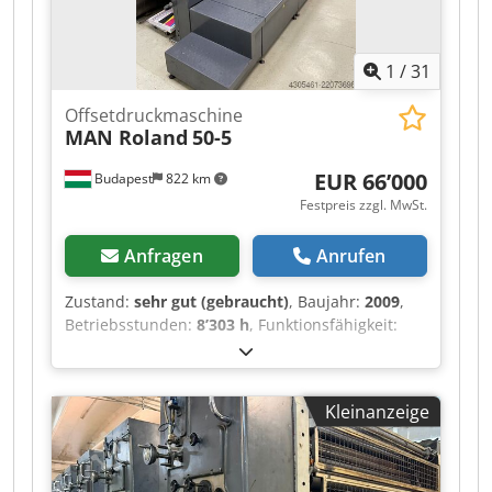
1
/
31
Offsetdruckmaschine
MAN Roland
50-5
EUR 66’000
Budapest
822 km
Festpreis zzgl. MwSt.
Anfragen
Anrufen
Zustand:
sehr gut (gebraucht)
, Baujahr:
2009
,
Betriebsstunden:
8’303 h
, Funktionsfähigkeit:
voll funktionsfähig
,
Maschinen-/Fahrzeugnummer:
33365B
,
Farbkanäle:
5
, Papiergewicht (max.):
600 g/m²
,
Kleinanzeige
Papierbreite (min.):
180 mm
, Papierbreite (max.):
520 mm
, Papierhöhe (min.):
148 mm
,
Papierhöhe (max.):
360 mm
, Zählerstand (Farbe):
13’733’163
, Art des Eingangsstroms:
Drehstrom
,