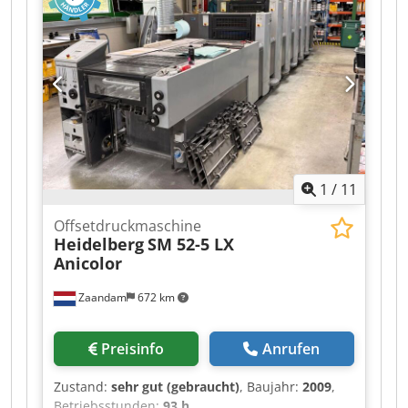
Seitenmarkenkontrolle halbautom.
Plattenwechsler alle Wascheinrichtungen
Streifeneinschussgerät Non Stop Auslage Stenz
Kuvertanleger Kompressoren
1
/
11
Offsetdruckmaschine
Heidelberg
SM 52-5 LX
Anicolor
Zaandam
672 km
Preisinfo
Anrufen
Zustand:
sehr gut (gebraucht)
, Baujahr:
2009
,
Betriebsstunden:
93 h
,