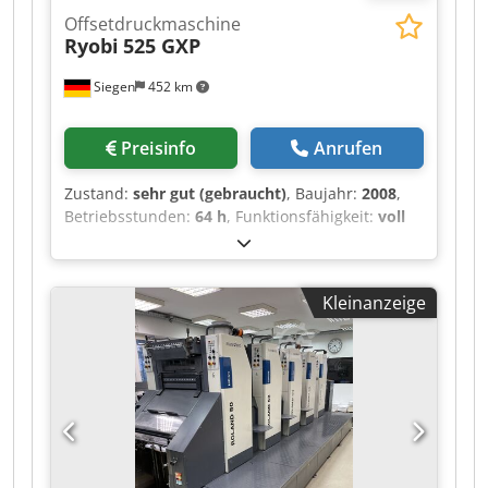
Offsetdruckmaschine
Ryobi
525 GXP
Siegen
452 km
Preisinfo
Anrufen
Zustand:
sehr gut (gebraucht)
, Baujahr:
2008
,
Betriebsstunden:
64 h
, Funktionsfähigkeit:
voll
funktionsfähig
, Farbkanäle:
5
, Papierbreite
(min.):
375 mm
, Papierbreite (max.):
520 mm
, -
Ryobi PCS-H - Wendung 2:3 / 5:0 - RYOBI
Kleinanzeige
halbautomatischer Plattenwechsler - IR Trockner
- Puderapparat Grafix Digital 3000 -
Elektronische Seitenmarkenkontrolle -
elektronische Doppelbogenkontrolle
Chsdpfxjzduu Uo Aizsa - Ultraschall-
Doppelbogenkontrolle - Hochstapel Ausleger -
Schuppenanleger - automatische
Gummituchwascheinrichtung