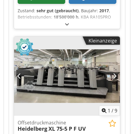
Zustand:
sehr gut (gebraucht)
, Baujahr:
2017
,
Betriebsstunden:
18’500’000 h
, KBA RA105PRO
5+L ALV2 FAPC Ref. 2967 Baujahr: 2017 Zähler –
185 Mio. Max. Geschwindigkeit – 17.000 Bg./h
Cjdpfsytunhjx Aizjha CX – 1,2 mm Technotrans –
Kleinanzeige
Farbwerkskühlung Waschanlage BALDWIN
Aniloxwalze 100 l/cm / 80 l/cm KBA VariDry BLUE
IR/Heißluft Luftversorgungsanlage BECKER
ErgoTronic Lab ErgoTronic PSO Match ErgoTronic
Quality Pass ErgoTronic ACR LogoTronic
Professional Sehr guter Zustand.
1
/
9
Offsetdruckmaschine
Heidelberg
XL 75-5 P F UV