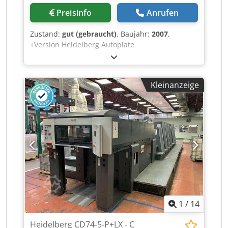
Preisinfo
Anrufen
Zustand:
gut (gebraucht)
, Baujahr:
2007
,
+Version Heidelberg Autoplate
(Halbautomatischer Plattenwechsel
Farbwalzenwascheinrichtung Chsdpfxsw A Rgyo
Aizja Baldwin Kühlung Prinect Classic Center
Kleinanzeige
Steuerpult Pudereinrichtung Alcolor
Filmfeuchtwerk Druckzahlerstand: 115 Mio.
1
/
14
Heidelberg CD74-5-P+LX - C