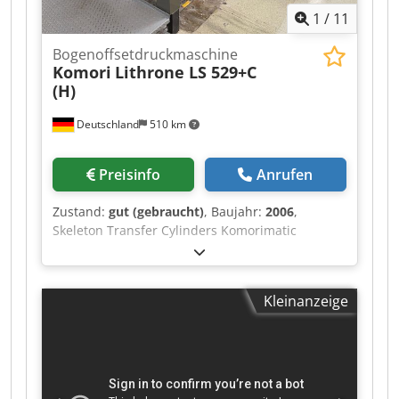
1
/
11
Bogenoffsetdruckmaschine
Komori
Lithrone LS 529+C
(H)
Deutschland
510 km
Preisinfo
Anrufen
Zustand:
gut (gebraucht)
, Baujahr:
2006
,
Skeleton Transfer Cylinders Komorimatic
Feuchtwerk Chodpfxsy Hwyue Aizea PDCS II:
Mess-Regeltechnik spektral KMS 4 - Komori
Monitoring System PQC-S: Kontroll- und
Kleinanzeige
Steuertechnik KHS -AL: Managment+Register
AMR (Automatic-Make-Ready) FAPC:
Vollautomatischer Plattenwechsler IR Trockner +
Heisslufttrockner Kammerrakel-Lackiersystem
aus Kammerrakelsystem mit Anilox Rasterwalze
Druckzylinderwascheinrichtung