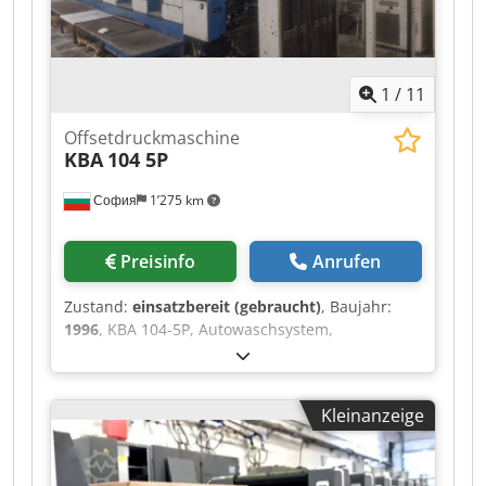
1
/
11
Offsetdruckmaschine
KBA
104 5P
София
1’275 km
Preisinfo
Anrufen
Zustand:
einsatzbereit (gebraucht)
, Baujahr:
1996
, KBA 104-5P, Autowaschsystem,
automatische Platteneinrichtung, IR-Trockner,
Baujahr 1996 Format: max - 72x104 cm Chedpfx
Ajyi T Ncjizoa min - 28x42 cm max.
Kleinanzeige
Geschwindigkeit 15.000/Stunde Gewicht ca. 49
Tonnen Abmessungen 11x4,3x2,3 m