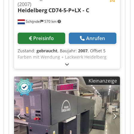
(2007)
Heidelberg
CD74-5-P+LX - C
Schijndel
570 km
Preisinfo
Anrufen
Zustand:
gebraucht
, Baujahr:
2007
, Offset 5
Farben mit Wendung + Lackwerk Heidelberg
CD74-5-P+LX - C Baujahr: 2007 Druckzahl (Mio.):
250 Maschine Steuerung - CP 2000 - Prinect Axis
Control Druckwerke - Anzahl Druckwerken: 5 -
Kleinanzeige
Maschine mit Wendung: 2/3 - AutoPlate - Alcolor
Feuchtwerk - Automatische
Farbwalzenwascheinrichtung - Automatische
Gummituchwascheinrichtung - Automatische
Wascheinrichtung für Gegendruckzylinder -
Feuchtwerk: Technotrans beta.c -
Farbwerktemperierung Lackieren - Anzahl
Lackwerke: 1 - Tresu Kammerrakelsystem -
Anzahl Rasterwalzen (Anilox): 1 Trocknen