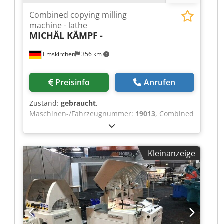
Combined copying milling
machine - lathe
MICHÄL KÄMPF
-
Emskirchen
356 km
Preisinfo
Anrufen
Zustand:
gebraucht
,
Maschinen-/Fahrzeugnummer:
19013
, Combined
copying milling machine - lathe MICHÄL KÄMPF
Online-Video-Inspection by Skype-Video Csdpjh
Axryofx Alyeha We would be very pleased with
Kleinanzeige
your visit - more machines on Stock Available
Immediately - Can be inspect On Stock
Emskirchen / Nürnberg - Can be test