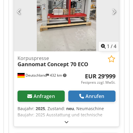
1
/
4
Korpuspresse
Gannomat
Concept 70 ECO
EUR 29’999
Deutschland
432 km
Festpreis zzgl. MwSt.
Anfragen
Anrufen
Baujahr:
2025
, Zustand:
neu
, Neumaschine
Baujahr: 2025 Ausstattung und technische
Daten: komplett in Standardausführung mit:
Csdpfew Nafkex Alyeha Stabiler,