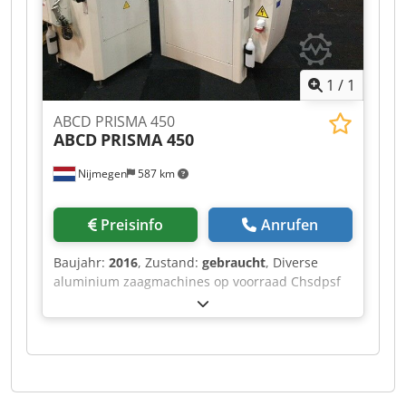
1
/
1
ABCD PRISMA 450
ABCD
PRISMA 450
Nijmegen
587 km
Preisinfo
Anrufen
Baujahr:
2016
, Zustand:
gebraucht
, Diverse
aluminium zaagmachines op voorraad Chsdpsf
Rihvjfx Alyja