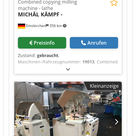
Combined copying milling
machine - lathe
MICHÄL KÄMPF
-
Emskirchen
356 km
Preisinfo
Anrufen
Zustand:
gebraucht
,
Maschinen-/Fahrzeugnummer:
19013
, Combined
copying milling machine - lathe MICHÄL KÄMPF
Online-Video-Inspection by Skype-Video We
would be very pleased with your visit - more
Kleinanzeige
machines on Stock Available Immediately - Can
be inspect On Stock Emskirchen / Nürnberg -
Can be test Djdpfsh Axryox Aprsck