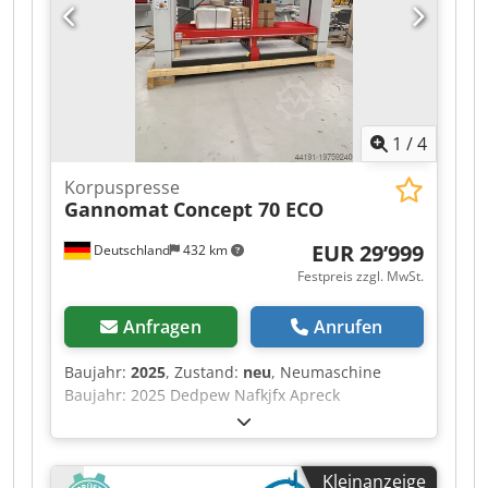
1
/
4
Korpuspresse
Gannomat
Concept 70 ECO
EUR 29’999
Deutschland
432 km
Festpreis zzgl. MwSt.
Anfragen
Anrufen
Baujahr:
2025
, Zustand:
neu
, Neumaschine
Baujahr: 2025 Dedpew Nafkjfx Apreck
Ausstattung und technische Daten: komplett in
Standardausführung mit: Stabiler,
verwindungsfreier Rahmen aus Stahl, in
Kleinanzeige
Schweiß- und Schraubkonstruktion Lamellen-