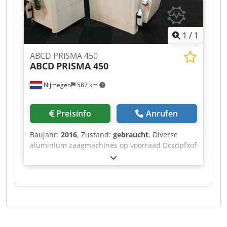
1
/
1
ABCD PRISMA 450
ABCD
PRISMA 450
Nijmegen
587 km
Preisinfo
Anrufen
Baujahr:
2016
, Zustand:
gebraucht
, Diverse
aluminium zaagmachines op voorraad Dcsdpfxof
Rihve Aprok