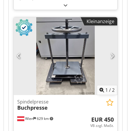
ca. 50cm aus Gusseisen 80kg Dcedezmytuepfx
Aiaok
Kleinanzeige
1
/
2
Spindelpresse
Buchpresse
EUR 450
Wien
629 km
VB zzgl. MwSt.