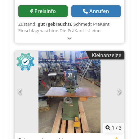
Preisinfo
Anrufen
Zustand:
gut (gebraucht)
, Schmedt PraKant
Einschlagmaschine Die PräKant ist eine
Einschlagmaschine, die zum Umschlagen und
Anpressen der Kanten bei der Herstellung von
Buchdecken und anderen Produkten konzipiert
Kleinanzeige
ist. Gewicht: 150 kg Stromversorgung: 400 V
Dcodpszmu Nwjfx Aiask Flexible
Geschwindigkeitsregelung.
1
/
3