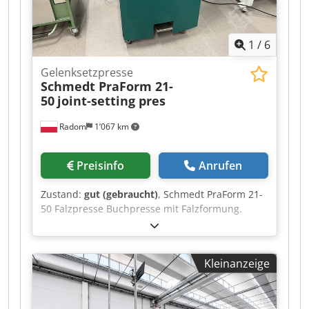
1
/
6
Gelenksetzpresse
Schmedt PraForm 21-
50
joint-setting pres
Radom
1’067 km
Preisinfo
Anrufen
Zustand:
gut (gebraucht)
, Schmedt PraForm 21-
50 Falzpresse Buchpresse mit Falzformung.
Dodezmnikopfx Aiaock Produktion Schmedt,
Deutschland. Die Maschine ist in sehr gutem
Zustand, produktionsbereit. Technische Daten:
Kleinanzeige
max. Format: 450 x 520 x 100 mm Gewicht 264kg
Stromversorgung 230V + Druckluft.