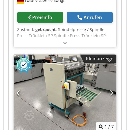
Emskirchen
358 km
Preisinfo
Anrufen
Zustand:
gebraucht
, Spindelpresse / Spindle
Press Tränklein SP Spindle Press Tränklein SP
Online-Video-Inspection by WhatsApp - MS Zoom
- Telegram Dcjdpfx Aezl Th Aoiask On Stock
Emskirchen/Nürnberg - Available Immediately -
Kleinanzeige
Can be test
1
/
7