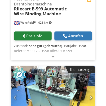
Drahtbindemaschine
Rilecart
B-599 Automatic
Wire Binding Machine
Wakefield
1’028 km
Preisinfo
Anrufen
Zustand:
sehr gut (gebraucht)
, Baujahr:
1998
,
Referenz: 11126. 1998 Rilecart B-599 –
Automatische Drahtbindemaschine Eine
leistungsstarke „Wire-O“-Bindemaschine mit
einer Geschwindigkeit von bis zu 4000
Kleinanzeige
Bindungen pro Stunde, die eine Vielzahl von
Buchdicken mit Drahtdurchmessern von 5/16
Zoll bis 1 Zoll binden kann, wobei die maximale
Bindestärke 23 mm beträgt. Bestehend aus:
Handgeführtes Zuführsystem für vorgelochte
Buchblöcke. B599 – Automatische Schließeinheit
mit: Doppelspulensystem zur Drahtabwicklung
mit Papierabfallabsaugung und automatischer