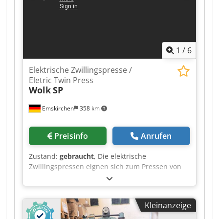
1
/
6
Elektrische Zwillingspresse /
Eletric Twin Press
Wolk
SP
Emskirchen
358 km
Preisinfo
Anrufen
Zustand:
gebraucht
, Die elektrische
Zwillingspressen eignen sich zum Pressen von
Büchern, Broschüren, Plakaten, Bildern etc. The
electric twin presses are suitable for pressing
books, brochures, posters, pictures, etc.
Kleinanzeige
Elektrische Zwillingspresse / Eletric Twin Press
Wolk SP Serial-No. 909 Pressdruck / Pressure