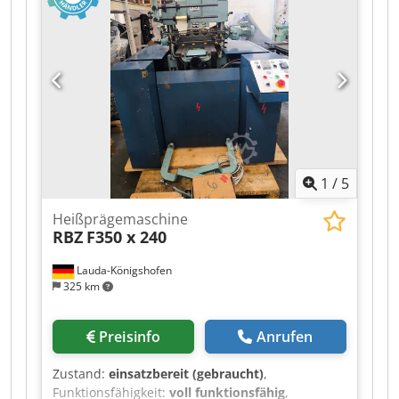
max. 2500kgs Pressfläche ja Pressplatte / Press
Area each Plate 340 x 430mm Dodpfx Aiozr
Iqloaock Pressdruck regelbar / Adjustable
pressing pressure Online-Video-Inspection by
WhatsApp - MS Zoom - Telegram On Stock
Emskirchen/Nürnberg - Available Immediately -
Can be test
1
/
5
Heißprägemaschine
RBZ
F350 x 240
Lauda-Königshofen
325 km
Preisinfo
Anrufen
Zustand:
einsatzbereit (gebraucht)
,
Funktionsfähigkeit:
voll funktionsfähig
,