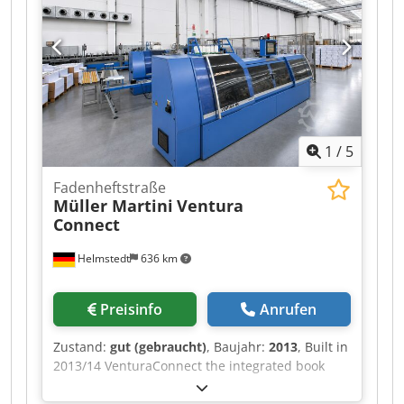
1
/
5
Fadenheftstraße
Müller Martini
Ventura
Connect
Helmstedt
636 km
Preisinfo
Anrufen
Zustand:
gut (gebraucht)
, Baujahr:
2013
, Built in
2013/14 VenturaConnect the integrated book
sewing system The Ventura MC can be in-
corporated in the Ventura-Connect book sewing