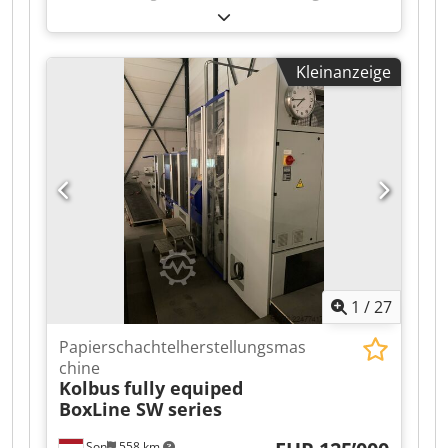
Heißprägemaschine Halbautomat Mechanische
Schiebetisch Temperaturregler-Zeitregler
Prägeplattengröße : 35 x 24 cm Verschiedene
Kleinanzeige
Ersatzplatten Dedpfx Ajzq Uuueiaock Zusätzlich
Farbwerk inklusiv (abgebaut)
1
/
27
Papierschachtelherstellungsmas
chine
Kolbus
fully equiped
BoxLine SW series
Son
558 km