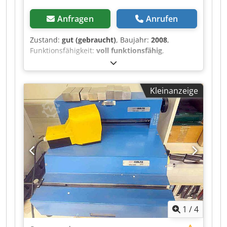
Anfragen
Anrufen
Zustand:
gut (gebraucht)
, Baujahr:
2008
,
Funktionsfähigkeit:
voll funktionsfähig
,
Arbeitsbreite:
560 mm
, Art des Eingangsstroms:
Wechselstrom (AC)
, Einlaufhöhe:
340 mm
,
Leergewicht:
3’200 kg
, Einlaufbreite:
560 mm
,
Kleinanzeige
Ausstattung:
Dokumentation/Handbuch
,
Fadenheftautomat SMYTH 150 4D LARGE 2008
Dedpfx Aiozpfiyjasck MAschine noch unter
Strom, sehr wenige Betriebsstunden da nur 1/2
schichtig gelaufen! Formatbereiche & Leistung
Maximales Bogenformat: 560 x 340 mm
Minimales Bogenformat: 135 x 80 mm Maximale
mechanische Geschwindigkeit: 150 Takte /
Minute Anzahl der Stiche: 13 Stiche Stichlänge:
24 mmAnleger & Öffnungssystem Anlegertyp:
Automatischer Bogenanleger (4D-Stream-
1
/
4
Feeder)Öffnungsvorrichtungen: 4 obere Sauger +
4 untere Sauger (4+4 Öffnungen) Überfalz-