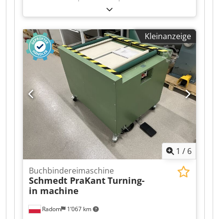
und beheizten Pressplatten. Hergestellt von
CMC, Italien. Technische Daten: Dcedpfozmu N
Rox Aiajk Maximales Format: 420 x 500 x 80 mm
Kleinanzeige
Gewicht: 420 kg Presskraft: 5.000 kg Integrierte
Hydraulikeinheit. Automatische
Bücherzuführung. Automatische Format-
Erkennung. Stromversorgung: 380V + Druckluft.
1
/
6
Buchbindereimaschine
Schmedt PraKant
Turning-
in machine
Radom
1’067 km