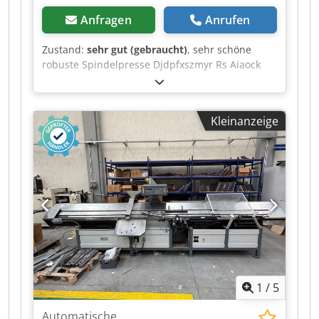
Anfragen
Anrufen
Zustand:
sehr gut (gebraucht)
, sehr schöne
robuste Spindelpresse Djdpfxszmyr Rs Aiaock
Pressfläche 40x50cm Einsatzhöhe ca. 50cm 60kg
Kleinanzeige
1
/
5
Automatische