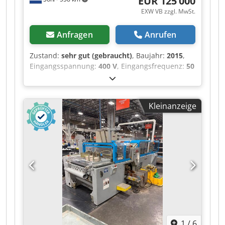
EUR 125’000
EXW VB zzgl. MwSt.
Anfragen
Anrufen
Zustand:
sehr gut (gebraucht)
, Baujahr:
2015
,
Eingangsspannung:
400 V
, Eingangsfrequenz:
50
Hz
, Ausstattung:
Dokumentation/Handbuch,
Sicherheitslichtschranke
, Kolbus Cantobox /
Boxline – Komplettanlage zur Herstellung von
Kleinanzeige
festen Kartonverpackungen – 2015/2016 –
Ausgezeichneter Zustand Zum Verkauf: Kolbus
Cantobox / Boxline, eine komplette und voll
ausgestattete Anlage zur Herstellung von festen
Kartonverpackungen, Baujahr 2015–2016,
kürzlich erworben und in sehr gutem
technischen und optischen Zustand. Diese
Anlage ist für die professionelle, industrielle
Produktion von hochwertigen festen
Kartonverpackungen, Schachteln und
Schutzhüllen konzipiert und steht für echte
1
/
6
deutsche Ingenieursqualität. ⸻