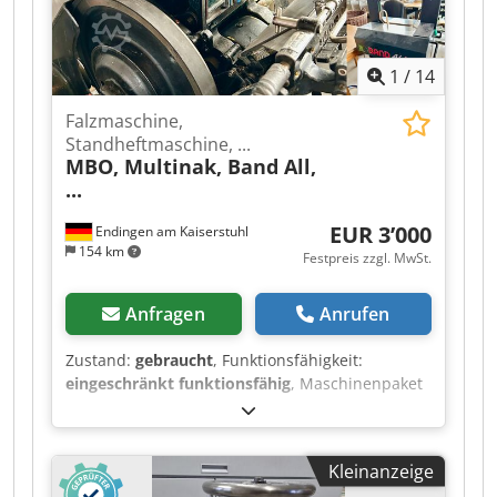
1
/
14
Falzmaschine,
Standheftmaschine, ...
MBO, Multinak, Band All,
...
EUR 3’000
Endingen am Kaiserstuhl
154 km
Festpreis zzgl. MwSt.
Anfragen
Anrufen
Zustand:
gebraucht
, Funktionsfähigkeit:
eingeschränkt funktionsfähig
, Maschinenpaket
– 5 Druckweiterverarbeitungsmaschinen im
Bundle Komplettpaket für nur 3.000,00 € netto
Zum Verkauf steht ein Maschinenpaket aus der
Kleinanzeige
Druckweiterverarbeitung. Die Maschinen