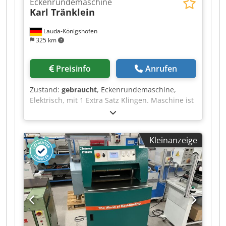
Eckenrundemaschine
Karl Tränklein
Lauda-Königshofen
325 km
Preisinfo
Anrufen
Zustand:
gebraucht
, Eckenrundemaschine,
Elektrisch, mit 1 Extra Satz Klingen. Maschine ist
in einem guten Zustand, sofort Verfügbar Bei
Interesse informieren wir Sie auch gerne über
weitere Maschinen in unserem Haus. Sie sind
Kleinanzeige
herzlich willkommen, nach vorheriger
Terminabsprache, die Maschine in unserem
Haus zu besichtigen. Dcodpezmqfhjfx Aiask