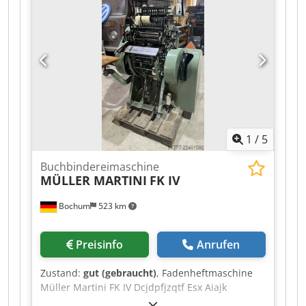
high adjustment Online-Video-Inspection by
WhatsApp - MS Zoom - Telegram Dcedozquirepfx
Aiaek On Stock Emskirchen/Nürnberg - Available
Immediately - Can be test
1
/
5
Buchbindereimaschine
MÜLLER MARTINI
FK IV
Bochum
523 km
Preisinfo
Anrufen
Zustand:
gut (gebraucht)
, Fadenheftmaschine
Müller Martini FK IV Dcjdpfjzqtf Esx Aiajk