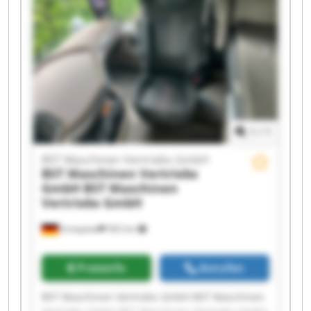
1
/
1
BST Maschinen Vertriebs GmbH
BST Maschinen Vertriebs
GmbH
BST Maschinen
Vertriebs GmbH
Ennepetal
502 km
Preisinfo
Anrufen
BST Maschinen Vertriebs GmbH BST Maschinen