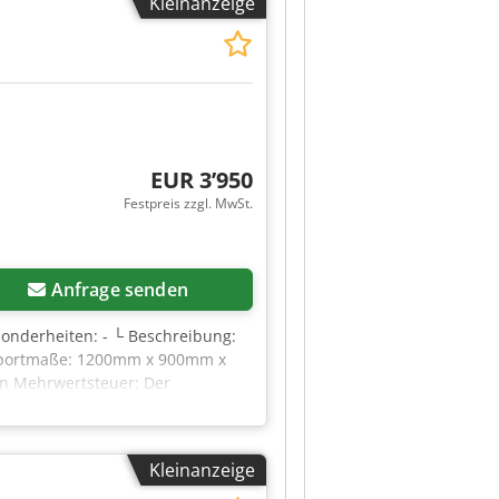
Kleinanzeige
n): 200 N Maschinengewicht: 863
): 1,50 ° Spannung: 24 V
erne eine Nachricht oder rufen
EUR 3’950
Festpreis zzgl. MwSt.
Anfrage senden
esonderheiten: - └ Beschreibung:
ansportmaße: 1200mm x 900mm x
nen Mehrwertsteuer: Der
ertsteuer abzugsfähig für
odpfx Ajzrnwfecreck Yorick
Kleinanzeige