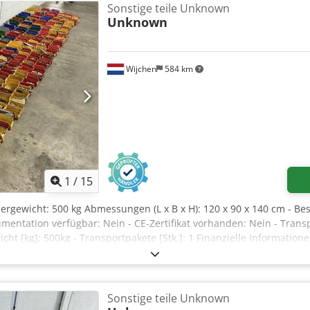
geschwindigkeit (außen): 12,5 m/s Maximale manuelle Kraft (auße
Sonstige teile Unknown
r Neigungswinkel (innen): 3,00 ° Maximaler Neigungswinkel (außen
Unknown
en haben oder mehr Informationen benötigen, schreiben Sie uns g
Wijchen
584 km
1
/
15
Leergewicht: 500 kg Abmessungen (L x B x H): 120 x 90 x 140 cm - B
mentation verfügbar: Nein - CE-Zertifikat vorhanden: Nein - Tr
icht [kg]: 500kg - Transportpakete [Stk.]: 1 Finanzielle Informatio
zzgl. Mehrwertsteuer Mehrwertsteuer/Differenzbesteuerung: Mehrw
lungnahme jederzeit möglich für alles aus dem Industriebereich D
Sonstige teile Unknown