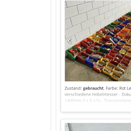
(außen): 1 Person Maximale Wind
kg Systemdruck: 207 bar Maximale
Baujahr: 2022 Wenn Sie Rückfrag
uns an.
Zustand:
gebraucht
, Farbe: Rot 
verschiedene Hobelmesser - Doku
1400mm (l x b x h) - Transportgew
angegebene Preis versteht sich 
Unternehmer Lieferung und Inzah
Diebels