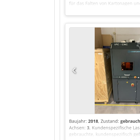
für das Falten von Kartonagen un
gehört zu den Maschinen der mitt
Industriezweigen Anwendung, di
Baujahr:
2018
, Zustand:
gebrauch
Achsen:
3
, Kundenspezifische La
gebrauchte, kundenspezifisch gefe