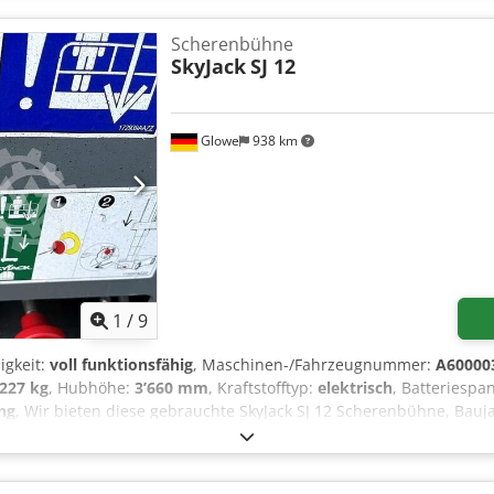
erstellung der CE-Konformität, Risikobeurteilung, Laserschutz (Kl
cherheits- und Betriebsvorschriften obliegen ausschließlich dem Kä
Scherenbühne
SkyJack
SJ 12
Glowe
938 km
1
/
9
igkeit:
voll funktionsfähig
, Maschinen-/Fahrzeugnummer:
A60000
227 kg
, Hubhöhe:
3’660 mm
, Kraftstofftyp:
elektrisch
, Batteriesp
ng
, Wir bieten diese gebrauchte SkyJack SJ 12 Scherenbühne, Bauj
engruppe: 3 A Seriennummer: A600003888 Maximale Plattformhöhe
pazität (innen): 227 kg Maximale Personenanzahl (innen): 2 Perso
0 m/s Maximale manuelle Kraft (innen): 400 N Kapazität (außen): 