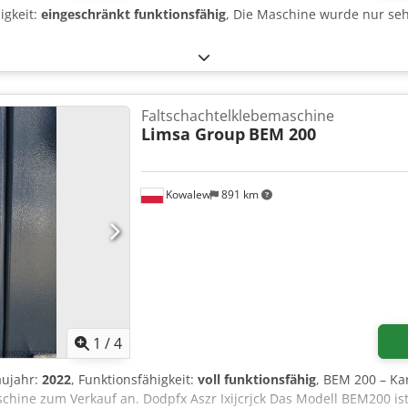
igkeit:
eingeschränkt funktionsfähig
, Die Maschine wurde nur seh
Faltschachtelklebemaschine
Limsa Group
BEM 200
Kowalew
891 km
1
/
4
aujahr:
2022
, Funktionsfähigkeit:
voll funktionsfähig
, BEM 200 – Ka
hine zum Verkauf an. Dodpfx Aszr Ixijcrjck Das Modell BEM200 is