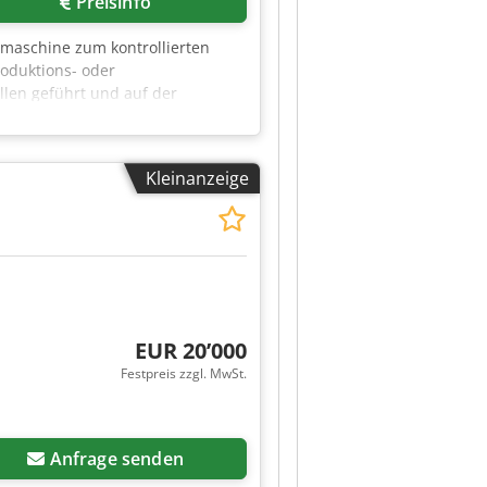
Preisinfo
elmaschine zum kontrollierten
roduktions- oder
len geführt und auf der
ellbarer Geschwindigkeit. Die
ntrollanzeigen Dcjdpfx Acjzr I
Kleinanzeige
EUR 20’000
Festpreis zzgl. MwSt.
Anfrage senden