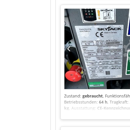
Zweck gegeben. Inbetriebnahme, H
Einhaltung aller einschlägigen Si
Zustand:
gebraucht
, Funktionsfäh
Betriebsstunden:
64 h
, Tragkraft:
kg
, Ausstattung:
CE-Kennzeichnu
Hocrjck Modellnummer: SJ 12 Typ
Plattformhöhe (außen): 3,66 m Ka
Windgeschwindigkeit (innen): 0,0