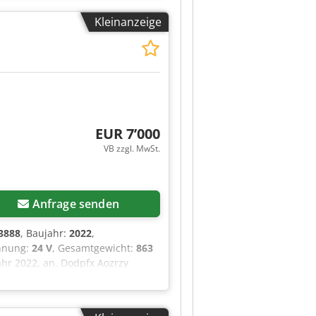
asse-4-Lasersystem) sowie die
Kleinanzeige
ufer.
EUR 7’000
VB zzgl. MwSt.
Anfrage senden
3888
, Baujahr:
2022
,
annung:
24 V
, Gesamtgewicht:
863
ahr 2022, an. Dodpfx Aozrzy
 (innen): 3,66 m Maximale
nen Maximale
227 kg Maximale Personenanzahl