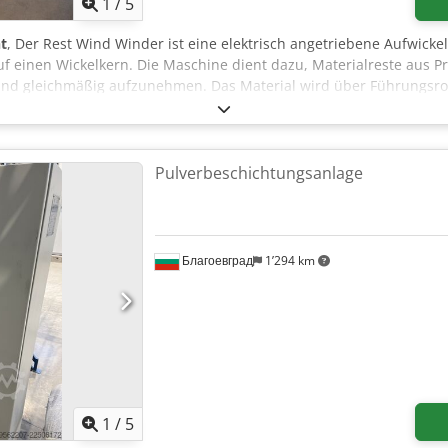
1
/
5
t
, Der Rest Wind Winder ist eine elektrisch angetriebene Aufwick
uf einen Wickelkern. Die Maschine dient dazu, Materialreste aus P
nd gleichmäßig aufzunehmen. Das Material wird über Führungsrol
trische Antrieb ermöglicht ein gleichmäßiges Aufwickeln mit einst
tschrank mit Start-/Stop-Funktion, Hauptschalter, Not-Halt und Ko
02 Thale nach Terminabsprache besichtigt werden
Pulverbeschichtungsanlage
Благоевград
1’294 km
1
/
5