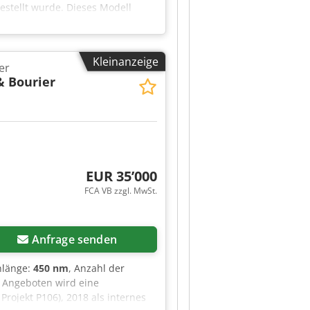
estellt wurde. Dieses Modell
chs in fast allen
Kleinanzeige
er
& Bourier
EUR 35’000
FCA VB zzgl. MwSt.
Anfrage senden
nlänge:
450 nm
, Anzahl der
8 Angeboten wird eine
rojekt P106), 2018 als internes