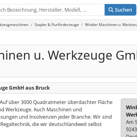
Suchen
rkzeugmaschinen
Stapler & Flurförderzeuge
Winkler Maschinen u. Werkze
chinen u. Werkzeuge G
euge GmbH aus Bruck
 Auf über 3000 Quadratmeter überdachter Fläche
Wink
nd Werkzeuge. Auch Maschinen und
Wer
ösungen und Insolvenzen jeder Branche. Wir sind
Am S
 Regaltechnik, die wir deutschlandweit selbst
9243
Deut