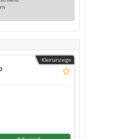
rn
Kleinanzeige
0