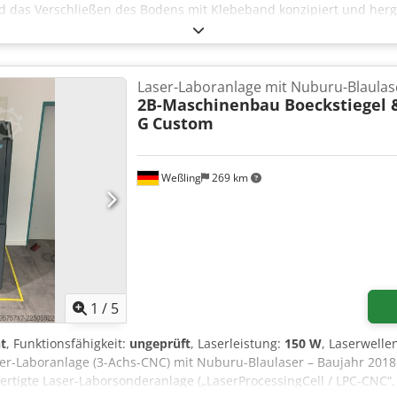
d das Verschließen des Bodens mit Klebeband konzipiert und herg
leren/höheren Preisklasse und findet aufgrund seines Einsatzberei
e Kartonverpackungen verwenden.
Laser-Laboranlage mit Nuburu-Blaulas
2B-Maschinenbau Boeckstiegel 
G
Custom
Weßling
269 km
1
/
5
t
, Funktionsfähigkeit:
ungeprüft
, Laserleistung:
150 W
, Laserwelle
ser-Laboranlage (3-Achs-CNC) mit Nuburu-Blaulaser – Baujahr 201
rtigte Laser-Laborsonderanlage („LaserProcessingCell / LPC-CNC“, P