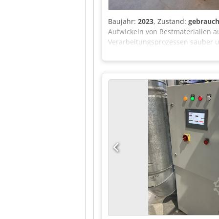
Baujahr:
2023
, Zustand:
gebrauch
Aufwickeln von Restmaterialien a
Verarbeitungsprozessen sauber u
Spannwelle aufgewickelt. Der elek
Maschine verfügt über einen Schal
Azerok Die Maschine kann in 065