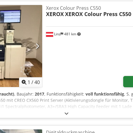
Xerox Colour Press C550
XEROX
XEROX Colour Press C550
Linz
481 km
1
/
40
raucht)
, Baujahr:
2017
, Funktionsfähigkeit:
voll funktionsfähig
, S.
0 mit CREO CX560 Print Server (Aktivierungsdongle für Monitor, Ta
), i1 Spectralphotometer, A3+/SRA3 High Capacity Feeder mit 1 Lade
Als Alternative zum CREO Print Server können wir dieses Gerät zu
oller ausrüsten! Bitte äußern Sie den Wunsch gegebenenfalls. Das G
geliefert. Crjdpozrulpofx Ahusf Zählerstand: NUR 1.730.992 Druck
lständig & fachgerecht überprüft und befindet sich in einem ausge
Digitaldruckmaschine