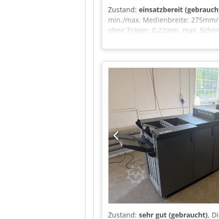
Zustand:
einsatzbereit (gebrauch
min./max. Medienbreite: 275mm/
ohne Träger: 0,22mm, max. Schnit
Rollenaußendurchmesser: 210mm,
Tintenkapazität: 500ml, Gewicht:
Zustand:
sehr gut (gebraucht)
, D