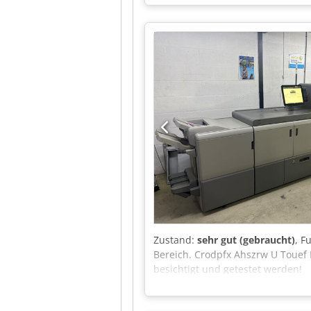
Zustand:
sehr gut (gebraucht)
, F
Bereich. Crodpfx Ahszrw U Touef
besichtigt und getestet werden!