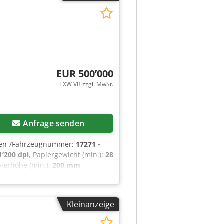
EUR 500’000
EXW VB zzgl. MwSt.
Anfrage senden
nen-/Fahrzeugnummer:
17271 -
1’200 dpi
, Papiergewicht (min.):
28
pierhöhe (min.):
200 mm
,
3’300 mm
, Gesamthöhe:
2’400
hr der letzten Überholung:
2026
,
Auto-Duplex,
Kleinanzeige
llfarb-
m 1000 in ausgezeichnetem