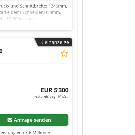
ruck- und Schnittbreite: 1346mm,
tärke beim Schneiden: 0,4mm,
t: 30-500gf, max.
x. Druckauflösung: 900dpi,
hujrf
Kleinanzeige
0
EUR 5’300
Festpreis zzgl. MwSt.
Mehr Bilder anfragen
Anfrage senden
leistung von 3,6 Millionen