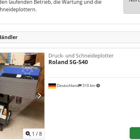
en laufenden Betrieb, die Wartung und die
hneideplottern.
Händler
Druck- und Schneideplotter
Roland
SG-540
Deutschland
510 km
1
/
8