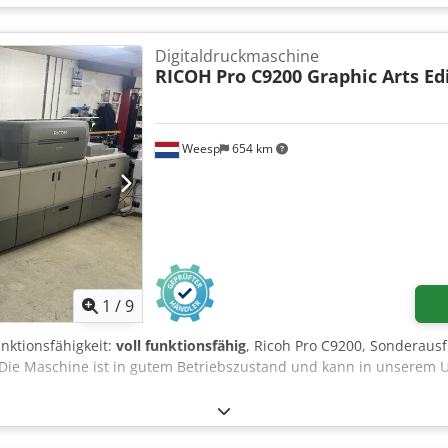
Digitaldruckmaschine
RICOH
Pro C9200 Graphic Arts Ed
Weesp
654 km
1
/
9
unktionsfähigkeit:
voll funktionsfähig
, Ricoh Pro C9200, Sonderaus
 Die Maschine ist in gutem Betriebszustand und kann in unsere