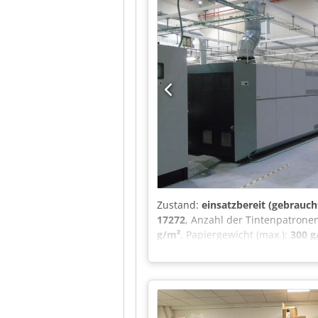
perfektem Druckbild! Bitte kontak
Zustand:
einsatzbereit (gebrauch
17272
, Anzahl der Tintenpatrone
g/m²
, Papiergewicht (max.):
300 g
Papierhöhe (max.):
100 mm
, Anza
mm
, Platzbedarf Länge:
18’000 
Art des Eingangsstroms:
Drehstr
Dokumentation/Handbuch, Raste
Tintenstrahldruckmaschine für R