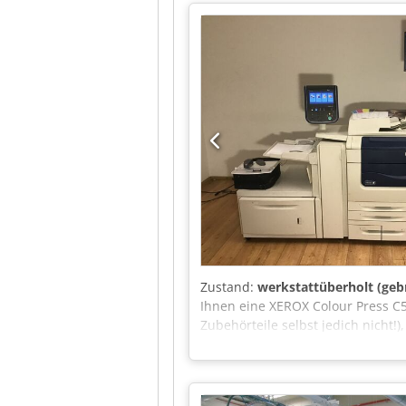
Zustand:
werkstattüberholt (geb
Ihnen eine XEROX Colour Press C55
Zubehörteile selbst jedich nicht!
Finisher zum Kauf an. OPTIONAL: 
intgrierten FIERY EX-i 560 Contr
Server oder FIERY Controller aus
der Werkstatt des Verkäufers vol