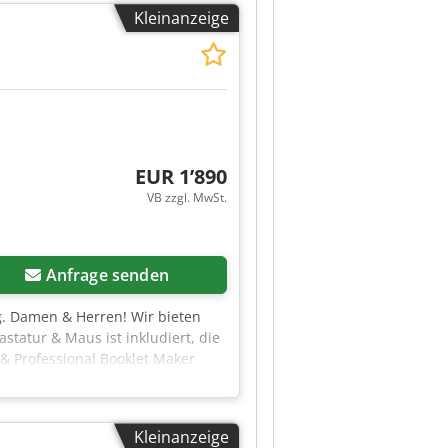
Kleinanzeige
EUR 1’890
VB zzgl. MwSt.
Anfrage senden
 g. Damen & Herren! Wir bieten
statur & Maus ist inkludiert, die
 & Professional Booklet Maker
m gleich Preis auch mit einem
erät wird entweder mit CREO Print
e gesamt Die Maschine wurde in
Kleinanzeige
zeichneten Betriebszustand mit