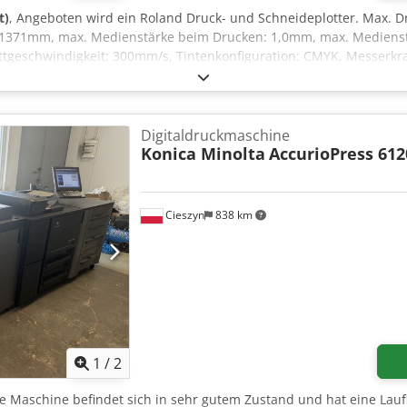
t)
, Angeboten wird ein Roland Druck- und Schneideplotter. Max. D
1371mm, max. Medienstärke beim Drucken: 1,0mm, max. Mediens
tgeschwindigkeit: 300mm/s, Tintenkonfiguration: CMYK, Messerkraf
 max. Rollengewicht: 30kg, Kerndurchmesser: 50,8mm/76,2mm, ma
 ca. 178kg. Besichtigung nach Absprache möglich. Csdpozta Ewefx A
Digitaldruckmaschine
Konica Minolta
AccurioPress 612
Cieszyn
838 km
1
/
2
ie Maschine befindet sich in sehr gutem Zustand und hat eine Lauf