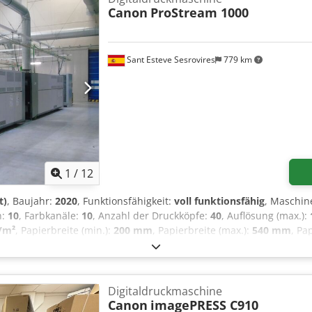
tieren Sie uns bei Fragen! Wir helfen Ihnen gerne!
Canon
ProStream 1000
Sant Esteve Sesrovires
779 km
1
/
12
t)
, Baujahr:
2020
, Funktionsfähigkeit:
voll funktionsfähig
, Maschi
n:
10
, Farbkanäle:
10
, Anzahl der Druckköpfe:
40
, Auflösung (max.):
/m²
, Papierbreite (min.):
200 mm
, Papierbreite (max.):
540 mm
, Pa
hl der Einzugsfächer:
1
, Gesamtlänge:
12’000 mm
, Gesamtbreite:
mm
, Platzbedarf Breite:
5’000 mm
, Platzbedarf Höhe:
3’500 mm
, Ja
om
, Eingangsstrom:
150 A
, Eingangsspannung:
400 V
, Ausstattung:
rbildprozessor
, Canon ProStream 1000 – Hochgeschwindigkeits-Vo
Digitaldruckmaschine
ollenmaterial Digitale Tintenstrahldruckmaschine Canon ProStrea
Canon
imagePRESS C910