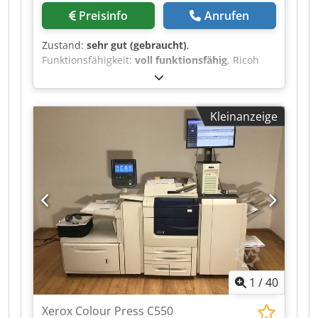
Preisinfo
Anrufen
Zustand:
sehr gut (gebraucht)
,
Funktionsfähigkeit:
voll funktionsfähig
, Ricoh
Pro C9200, Sonderausführung für den grafischen
Bereich. Die Maschine ist in gutem
Betriebszustand und kann in unserem
Kleinanzeige
Unternehmen in Amsterdam besichtigt und
getestet werden! Crjdpozrw U Tofx Af Asf
1
/
40
Xerox Colour Press C550