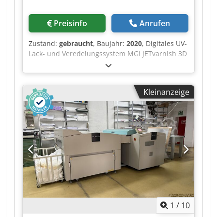
Preisinfo
Anrufen
Zustand:
gebraucht
, Baujahr:
2020
, Digitales UV-
Lack- und Veredelungssystem MGI JETvarnish 3D
Evo 75 max. Bogenformat: 1.200 × 750 mm
Verarbeitbares Material: 135–800 g/m²
Beschichtungseinheit: 135–400 g/m² Geeignet
Kleinanzeige
für gestrichene und ungestrichene Papiere und
Kartonagen, vorbeschichtete sowie
laminierte/kaschierte Substrate und geeignete
Kunststoffmedien. Lackierung: Codpezqyrrsfx Af
Asrf Varnish High-Gloss Klarlack 18-Liter-Tank
Lackschichtdicke: 7–232 µm Digitale UV-
Lackveredelung, partielle und vollflächige
Lackierung sowie 3D-/Relieflackeffekte. Maschine
unter Strom, kurzfristig verfügbar. Standort:
Westeuropa Preis auf Anfrage
1
/
10