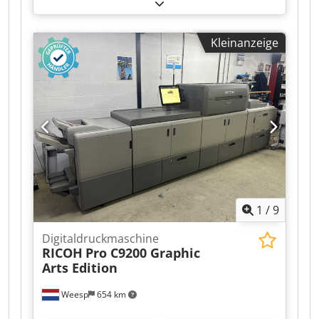
einen Zählerstand von 1,6 Millionen. Folgende
Optionen sind im Lieferumfang enthalten: RU
510 / PF 710 / FS 532. Cedezr Hyrspfx Af Ajrf
Kleinanzeige
1
/
9
Digitaldruckmaschine
RICOH
Pro C9200 Graphic
Arts Edition
Weesp
654 km