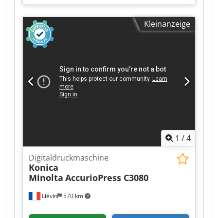
bieten diese gebrauchte Mimaki TxF300-75 DTF
Rollendruckmaschine und dazugehörigen Adkins
Kleinanzeige
Trockner mit Pulvereinheit an. Baujahr: 2024
Zustand: Einsatzbereit /aktuell noch in
Benutzung. ansonsten siehe Fotos Cjdjzn Iqqjpfx
Af Aerf Es gibt auch noch weitere Maschinen
gleicher Bauart. Wenn Sie Rückfragen haben
oder mehr Informationen benötigen, schreiben
Sie uns gerne eine Nachricht oder rufen uns an.
1
/
4
Digitaldruckmaschine
Konica
Minolta
AccurioPress C3080
Liévin
570 km