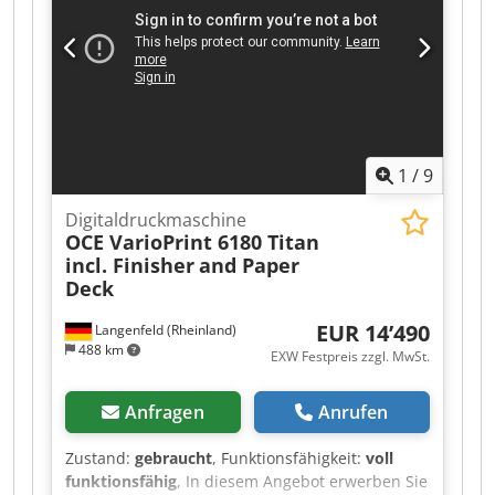
Afozqncfs Aof
1
/
9
Digitaldruckmaschine
OCE VarioPrint 6180 Titan
incl. Finisher
and Paper
Deck
EUR 14’490
Langenfeld (Rheinland)
488 km
EXW Festpreis zzgl. MwSt.
Anfragen
Anrufen
Zustand:
gebraucht
, Funktionsfähigkeit:
voll
funktionsfähig
, In diesem Angebot erwerben Sie