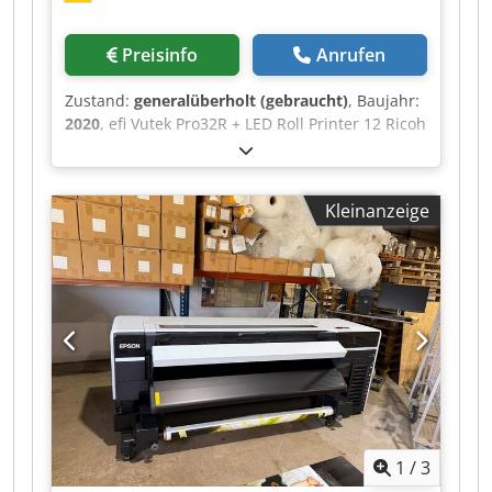
Preisinfo
Anrufen
Zustand:
generalüberholt (gebraucht)
, Baujahr:
2020
, efi Vutek Pro32R + LED Roll Printer 12 Ricoh
Gen 5 Printheads 7pl Utradrop Color 4 C +White (
over and under print) age 2020 installed full
refurbished and all printheads were new
Kleinanzeige
changed Speed up to 256 m2/h Printer is
complete cleaned : Carriage complete -New
printheads and tubes Filters and Matan
firmaware ect . Crodszqgn Hjpfx Af Asf
1
/
3