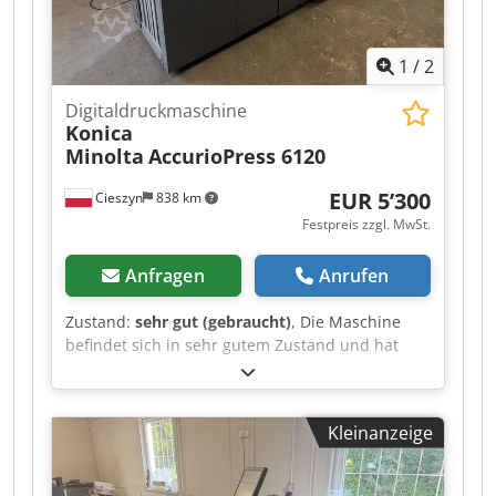
1
/
2
Digitaldruckmaschine
Konica
Minolta
AccurioPress 6120
EUR 5’300
Cieszyn
838 km
Festpreis zzgl. MwSt.
Anfragen
Anrufen
Zustand:
sehr gut (gebraucht)
, Die Maschine
befindet sich in sehr gutem Zustand und hat
eine Laufleistung von 3,6 Millionen Einheiten.
Folgende Optionen sind im Lieferumfang
enthalten: RU 510 / FS 532 / PF 710. Crjdpfx Afozr
Kleinanzeige
Hy So Asf