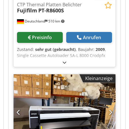
CTP Thermal Platten Belichter
Fujifilm
PT-R8600S
Deutschland
510 km
Preisinfo
Anrufen
Zustand:
sehr gut (gebraucht)
, Baujahr:
2009
,
Single Cassette Autoloader SA-L 8000 Crodpfx
Afjzqudcs Ajf Extra Kasette für SA-L 8000
PLATTEN STAPLER PST 480C Plattenformat Max:
1,160 x 940 mm Plate Size Min: 450 x 370 mm 20
Kleinanzeige
plates/hr at 2,400 dpi