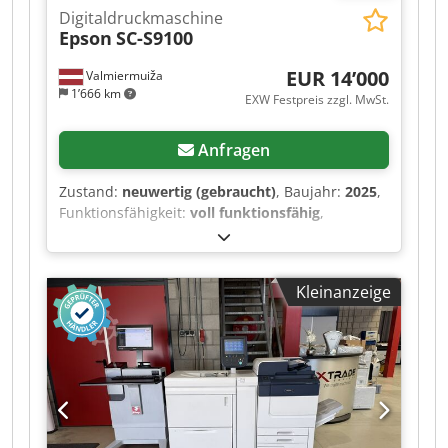
Digitaldruckmaschine
Epson
SC-S9100
EUR 14’000
Valmiermuiža
1’666 km
EXW Festpreis zzgl. MwSt.
Anfragen
Zustand:
neuwertig (gebraucht)
, Baujahr:
2025
,
Funktionsfähigkeit:
voll funktionsfähig
,
Eingangsstrom:
12 A
, Eingangsspannung:
240 V
,
Wir bieten diese neue Epson SC-S9100
Digitaldruckmaschine zu einem sehr guten Preis
Kleinanzeige
an. Baujahr 2025. Zusätzlich ist das Programm
Onyx enthalten. Hersteller: Epson Modell: SC-
S9100 Codpfxjzqc Sue Af Asrf Interne
Modellnummer: K471A Seriennummer:
XD3S000131 Eingangsspannung 1: 100-120/200-
240 V Eingangsfrequenz 1: 50/60 Hz
Eingangsstrom 1: 12/10 A Eingangsspannung 2:
100-120/200-240 V Eingangsfrequenz 2: 50/60 Hz