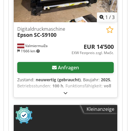
1
/
3
Digitaldruckmaschine
Epson
SC-S9100
EUR 14’500
Valmiermuiža
1’666 km
EXW Festpreis zzgl. MwSt.
Anfragen
Zustand:
neuwertig (gebraucht)
, Baujahr:
2025
,
Betriebsstunden:
100 h
, Funktionsfähigkeit:
voll
funktionsfähig
, Verkauf eines professionellen,
leistungsstarken Epson SureColor SC-S9100 Eco-
Solvent-Druckers mit einer Druckbreite von 64
Kleinanzeige
Zoll. Er verfügt über das 11-Farben-UltraChrome
GS3-Tintensystem (einschließlich Grün) für eine
branchenführende Farbgenauigkeit. Zusätzlich
ist das Programm Onyx enthalten. Crjdpfx