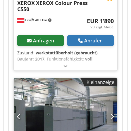
XEROX
XEROX Colour Press
C550
EUR 1’890
Linz
481 km
VB zzgl. MwSt.
Anfragen
Anrufen
Zustand:
werkstattüberholt (gebraucht)
,
Baujahr:
2017
, Funktionsfähigkeit:
voll
funktionsfähig
, S. g. Damen & Herren! Wir
bieten Ihnen eine XEROX Colour Press C550 mit
CREO CX560 Print Server (Aktivierungsdongle für
Kleinanzeige
Monitor, Tastatur & Maus ist inkludiert, die
Zubehörteile selbst jedich nicht!), i1
Spectralphotometer, A3+/SRA3 High Capacity
Feeder mit 1 Lade & Professional Booklet Maker
Finisher zum Kauf an. OPTIONAL: Als Alternative
zum CREO Print Server können wir dieses Gerät
zum gleich Preis auch mit einem intgrierten
FIERY EX-i 560 Controller ausrüsten! Bitte äußern