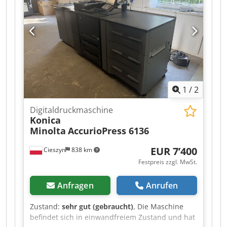
1
/
2
Digitaldruckmaschine
Konica
Minolta
AccurioPress 6136
EUR 7’400
Cieszyn
838 km
Festpreis zzgl. MwSt.
Anfragen
Anrufen
Zustand:
sehr gut (gebraucht)
, Die Maschine
befindet sich in einwandfreiem Zustand und hat