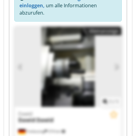
einloggen,
um alle Informationen
abzurufen.
Kleinanzeige
1
/
1
Dawid
Dawid
Dawid
Freilassing
374 km