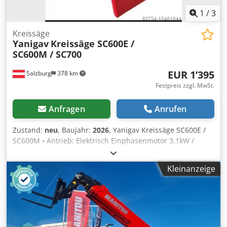
1
/
3
Kreissäge
Yanigav
Kreissäge SC600E /
SC600M / SC700
EUR 1’395
Salzburg
378 km
Festpreis zzgl. MwSt.
Anfragen
Anrufen
Zustand:
neu
, Baujahr:
2026
, Yanigav Kreissäge SC600E /
SC600M • Antrieb: Elektrisch Einphasenmotor 3,1kW /
Verbrenner • Durchmesser Sägeblatt: 60cm / 60cm •
Bohrungen Sägeblatt: 30mm • Tiefe der Zähne: 28cm /
Kleinanzeige
28cm • Rotation: 1450 U/min Chodpfx Aer D Nkpol Rja •
Gewicht: 90kg / 100kg Preis: 1395€ / 1615€