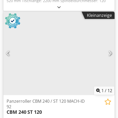
520 mm Tischlänge: 2200 mm Spindeldurchmesser: 120
mm Messeranzahl: 4 Stk. Dickenhobelmaschine:
Tischabmessungen: 520 x 850 mm
Kleinanzeige
Vorschubgeschwindigkeit: 6,5 - 17 m/min. Codpfx Aey
Tpzqol Roha Lagerort: Lieferant
1
/
12
Panzerroller CBM 240 / ST 120 MACH-ID
92
CBM 240
ST 120