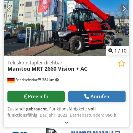
1
/
10
Teleskopstapler drehbar
Manitou
MRT 2660 Vision + AC
Friedrichsdorf
384 km
Preisinfo
Anrufen
Zustand:
gebraucht
, Funktionsfähigkeit:
voll
funktionsfähig
, Baujahr:
2023
, Betriebsstunden:
950 h
,
Tragkraft:
6’000 kg
, Hubhöhe:
26’000 mm
, Kraftstofftyp:
Diesel
, Masttyp:
ausziehbar
, Bauhöhe:
3’100 mm
, Leistung: