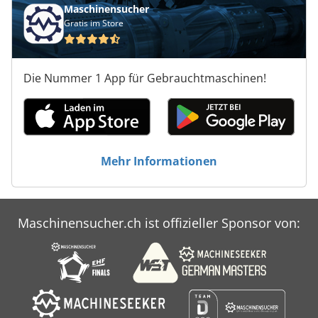
Maschinensucher
ein leistungsstarkes und präzises Werkzeug, auf das Sie
Gratis im Store
nicht mehr verzichten wollen! Unterschiedliche
Anbaugeräte wie Personenkorb, Winde oder Schaufel
stehen für diesen Teleskopgabelstapler bereit. 3. Ventil,
Heizung, Vollkabine, Klimaanlage,
Die Nummer 1 App für Gebrauchtmaschinen!
Mehr Informationen
Maschinensucher.ch ist offizieller Sponsor von: