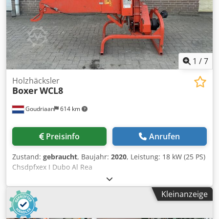
neigunsverstellbarHeizung ohne KlimaanlageFrontlader
mit Parallelführung ohne drittem SteuerkreisVerkauf
erfolgt DIfferenzbesteuert nach § 25a UStG,Lagerort:null
Chjdpfxsyv S Ulo Al Roa
1
/
7
Holzhäcksler
Boxer
WCL8
Goudriaan
614 km
Preisinfo
Anrufen
Zustand:
gebraucht
, Baujahr:
2020
, Leistung: 18 kW (25 PS)
Chsdpfxex I Dubo Al Rea
Kleinanzeige