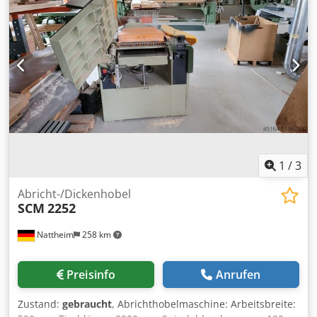
1
/
3
Abricht-/Dickenhobel
SCM
2252
Nattheim
258 km
Preisinfo
Anrufen
Zustand:
gebraucht
, Abrichthobelmaschine: Arbeitsbreite: