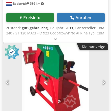
Babberich
586 km
Preisinfo
Anrufen
Zustand:
gut (gebraucht)
, Baujahr:
2011
, Panzerroller CBM
240 / ST 120 MACH-ID 923 Codpfxowvhrto Al Rjha Typ: CBM
240 / ST 120 Baujahr: 2011
Kleinanzeige