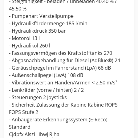
- Steigfähigkeit - beladen / unbeladen 40.40 % /
45.50 %
- Pumpenart Verstellpumpe
- Hydraulikfördermenge 185 l/min
- Hydraulikdruck 350 bar
- Motoröl 13 l
- Hydrauliköl 260 l
- Fassungsvermögen des Kraftstofftanks 270 l
- Abgasnachbehandlung für Diesel (AdBlue®) 24 l
- Geräuschpegel im Fahrerstand (LpA) 68 dB
- Außenschallpegel (LwA) 108 dB
- Vibrationswert an Händen/Armen < 2.50 m/s²
- Lenkräder (vorne / hinten) 2 / 2
- Steuerungen 2 Joysticks
- Sicherheit Zulassung der Kabine Kabine ROPS -
FOPS Stufe 2
- Anbaugeräte Erkennungssystem (E-Reco)
Standard
Cjdpfx Alszi Hbwj Rjha