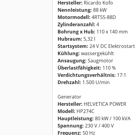
Hersteller:
Ricardo Kofo
Nennleistung:
88 kW
Motormodell:
4RT55-88D
Zylinderanzahl:
4
Bohrung x Hub:
110 x 140 mm
Hubraum:
5,32 l
Startsystem:
24 V DC Elektrostart
Kühlung:
wassergekühlt
Ansaugung:
Saugmotor
Überlastfähigkeit:
110 %
Verdichtungsverhältnis:
17:1
Drehzahl:
1.500 U/min
Generator
Hersteller:
HELVETICA POWER
Modell:
HP274C
Hauptleistung:
80 kW / 100 kVA
Spannung:
230 V / 400 V
Frequenz:
50 Hz