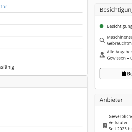
tor
Besichtigun
Besichtigun
Maschinensu
Gebrauchtma
Alle Angabe
Gewissen – ü
nsfähig
Be
Anbieter
Gewerbliche
Verkäufer
Seit 2023 b