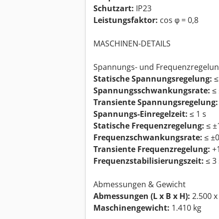
Schutzart:
IP23
Leistungsfaktor:
cos φ = 0,8
MASCHINEN-DETAILS
Spannungs- und Frequenzregelu
Statische Spannungsregelung:
≤
Spannungsschwankungsrate:
≤ 
Transiente Spannungsregelung:
Spannungs-Einregelzeit:
≤ 1 s
Statische Frequenzregelung:
≤ ±
Frequenzschwankungsrate:
≤ ±0
Transiente Frequenzregelung:
+1
Frequenzstabilisierungszeit:
≤ 3 
Abmessungen & Gewicht
Abmessungen (L x B x H):
2.500 x
Maschinengewicht:
1.410 kg