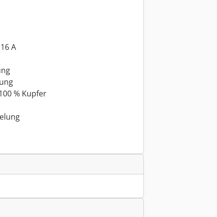
 16 A
ung
kung
100 % Kupfer
elung