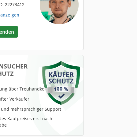
D: 22273412
 anzeigen
senden
NSUCHER
HUTZ
lung über Treuhandkonto
fter Verkäufer
r und mehrsprachiger Support
es Kaufpreises erst nach
abe