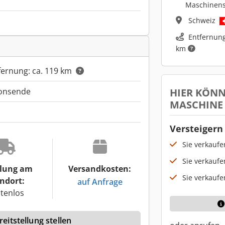
Maschinen
Schweiz
Entfernung
km
fernung: ca. 119 km
HIER KÖNN
ionsende
MASCHINE
Versteigern 
Sie verkauf
Sie verkaufe
lung am
Versandkosten:
Sie verkaufe
ndort:
auf Anfrage
tenlos
eitstellung stellen