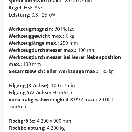
Spindeldrehzahl max.:
18.000 U/min
Kegel:
HSK-A63
Leistung:
0,8 - 25 kW
Werkzeugmagazin:
30 Plätze
Werkzeuggewicht max.:
6 kg
Werkzeuglänge max.:
250 mm
Werkzeugdurchmesser max.:
100 mm
Werkzeugdurchmesser bei leerer Nebenposition
max.:
130 mm
Gesamtgewicht aller Werkzeuge max.:
180 kg
Eilgang (X-Achse):
100 m/min
Eilgang Y/Z-Achse:
60 m/min
Vorschubgeschwindigkeit X/Y/Z max.:
20 000
mm/min
Tischgröße:
4.200 x 900 mm
Tischbelastung:
4.200 kg