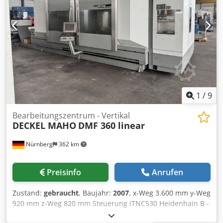
verfügbar. Für diese Presse kontaktieren Sie uns bitte
zuerst! Csdpfxstmugce Af Aorf Technische Daten:
Durchsatz: Bis zu 600 Briketts/Stunde* Hauptmotor: 30 kW
Zuführmotoren: 2,6 kW Kühlsystem: 1,6 kW
Gesamtleistung: 34,2 kW Öltank: 260 Liter Filter: 4 Länge:
2000 mm Breite: 2000 mm Höhe: 2200 mm Gewicht: 3500
kg Brikettgröße: 40-110, D80 mm Garantie: 2 Jahre / 2 000
Arbeitsstunden
1
/
9
Bearbeitungszentrum - Vertikal
DECKEL MAHO
DMF 360 linear
Nürnberg
362 km
Preisinfo
Anrufen
Zustand:
gebraucht
, Baujahr:
2007
, x-Weg 3.600 mm y-Weg
920 mm z-Weg 820 mm Steuerung iTNC530 Heidenhain B -
Achse +/- 90 x 1 ° C - Achse 360 x 0,001 ° Vorschub X/Y/Z-