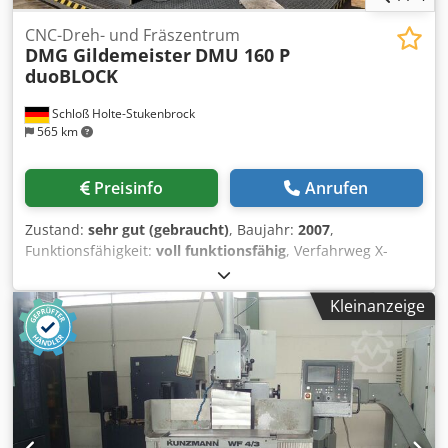
uns auf Ihren Besuch. Ihr Markus Hirsch Team
CNC-Dreh- und Fräszentrum
DMG Gildemeister
DMU 160 P
duoBLOCK
Schloß Holte-Stukenbrock
565 km
Preisinfo
Anrufen
Zustand:
sehr gut (gebraucht)
, Baujahr:
2007
,
Funktionsfähigkeit:
voll funktionsfähig
, Verfahrweg X-
Achse:
1’600 mm
, Verfahrweg Y-Achse:
1’250 mm
,
Verfahrweg Z-Achse:
1’000 mm
, Bearbeitungszentrum
Kleinanzeige
vertikal Hersteller: DMG Crsdpfx Afjzhufho Aef Typ: DMU
160 P duoBLOCK Baujahr: 2007 Steuerung: Heidenhain
ITNC 530 Achsen: 5-Achsen Simultan Verfahrwege X: 1600
mm Y: 1250 mm Z: 1000 mm Werkzeugwechsler: 60
Werkzeugplätze Drehzahl: 18.000 U/min - HSK 63 -
Messtaster - Werkzeugvermessung Blum Laser -
Kühlmittelbehälter 980 Liter - IKZ 40 Bar - Späneförderer -