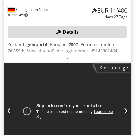
EUR 11’400
Esslingen am Neckar
228 km
Noch 27 Tage
Details
Zustand:
gebraucht
, Baujahr:
2007
, Betriebsstunden:
70’859 h
, Maschinen-/Fahrzeugnummer:
15145361464
,
Verfahrwege (X/Y/Z): 3.600/920/820 mm, mit B-Achse und
integriertem NC-Tisch, Spindeldrehzahl max.: 18.000
Kleinanzeige
U/min., Werkzeugaufnahme HJSK-A63, 30-fach
Werkzeugwechsler, Pendelbearbeitung, Steuerung
SIEMENS Sinumerik 840 D Powerline, Späneförderer,
Emulsionsabscheider, Infrarot-Messtaster,
Bohremulsion/Schmierstoffe müssen vom Kunden
fachgerecht abgesaugt und entsorgt werden. Csdpfxozqy
Ums Af Ajrf