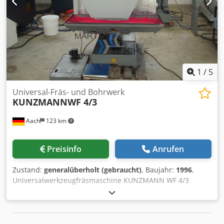
Elektronisches Handrad - Betriebart 4 - Vorbereitung 3-D-
Quickset ( Software) - Universalfräskopf mit gesteuerter A-
Achse Maschine aus Raumfahrt Institut. Hervorragender
Zustand. Irrtum und Zwischenverkauf vorbehalten.
1
/
5
Universal-Fräs- und Bohrwerk
KUNZMANNWF 4/3
Aach
123 km
Preisinfo
Anrufen
Zustand:
generalüberholt (gebraucht)
, Baujahr:
1996
,
Universalwerkzeugfräsmaschine KUNZMANN WF 4/3
Codpfx Afjq Ulucs Asrf Mit 3 Achsen Heidenhain
Digitalanzeige Baujahr: 1996 Verfahrwege: X 400 Y 320 Z
400 Drehzahlbereich: 40 – 2550 U/min Mit folgendem
Zubehör: Starrer Winkeltisch 800 mm x 360 mm