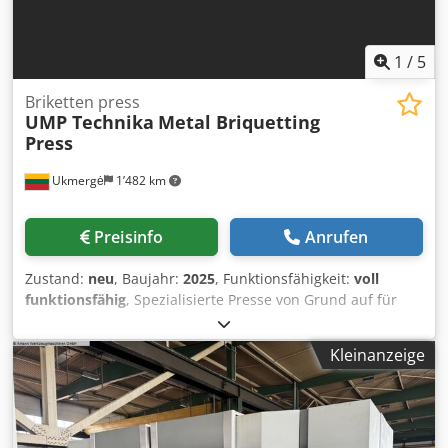
1
/
5
Briketten press
UMP Technika
Metal Briquetting
Press
Ukmergė
1’482 km
Preisinfo
Anrufen
Zustand:
neu
, Baujahr:
2025
, Funktionsfähigkeit:
voll
funktionsfähig
, Spezialisierte Presse von Grund auf für
das Brikettieren von Eisen, Stahl und ähnlichen
Legierungen konstruiert. Enthält integrierte
Kleinanzeige
Ölauffangmatten. Enthält keine Verpackungstisch - nur
Brikettführungen (Schienen). Kommt mit durchsichtigen
Bunkertüren & Ölheizelementen als Standard. Die
Maschinen werden von Siemens KTP-400 Touchscreens
gesteuert. 2. Generation ab Februar 2024 zum Kauf