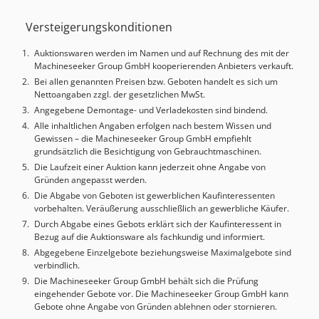
Aufspannfläche Mechanische Handräder für X , Y , Z Achse
Versteigerungskonditionen
Hydraulische Werkzeugklemmung Automatische
Zentralschmierpumpe für X , Y , Z Achse Maschinenleuchte
Auktionswaren werden im Namen und auf Rechnung des mit der
4-Stück Maschinenschuhe Kühlmitteleinrichtung
Machineseeker Group GmbH kooperierenden Anbieters verkauft.
Betriebsanleitung DIE MASCHINE WAR NUR FÜR DIE
Bei allen genannten Preisen bzw. Geboten handelt es sich um
LEHRLINGSAUSBILDUNG EINGESETZT !! DIE MASCHINE
Nettoangaben zzgl. der gesetzlichen MwSt.
BEFINDET SICH IN EINEM GUTEN ZUSTAND !!
Angegebene Demontage- und Verladekosten sind bindend.
Alle inhaltlichen Angaben erfolgen nach bestem Wissen und
Gewissen – die Machineseeker Group GmbH empfiehlt
grundsätzlich die Besichtigung von Gebrauchtmaschinen.
Die Laufzeit einer Auktion kann jederzeit ohne Angabe von
Gründen angepasst werden.
Die Abgabe von Geboten ist gewerblichen Kaufinteressenten
vorbehalten. Veräußerung ausschließlich an gewerbliche Käufer.
Durch Abgabe eines Gebots erklärt sich der Kaufinteressent in
Bezug auf die Auktionsware als fachkundig und informiert.
Abgegebene Einzelgebote beziehungsweise Maximalgebote sind
verbindlich.
Die Machineseeker Group GmbH behält sich die Prüfung
eingehender Gebote vor. Die Machineseeker Group GmbH kann
Gebote ohne Angabe von Gründen ablehnen oder stornieren.