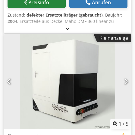
Preisinfo
Anrufen
Zustand:
defekter Ersatzteilträger (gebraucht)
, Baujahr:
2004
, Ersatzteile aus Deckel Maho DMF 360 linear zu
verkaufen . Maschine dient nur als Ersatzteilspender.
Maschine ist vollständig in allen Teilen . z.B. Steuerung
Kleinanzeige
iTNC 530 komplett Schaltschrank Spindel SK50 neuwertig
Kühlaggregat Trennwand Regalwand SK50 Schwenkkopf
Hirth ( defekt ) Späneförderer IKZ Anlage 80bar div. andere
gebrauchte Teile in guten Zustand Preise auf Anfrage zzgl.
Mwst. 19% Codeytx Dmepfx Af Asrf
1
/
5